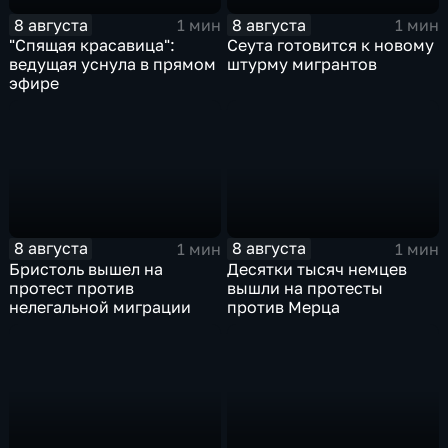
8 августа
8 августа
1 мин
1 мин
"Спящая красавица":
Сеута готовится к новому
ведущая уснула в прямом
штурму мигрантов
эфире
8 августа
8 августа
1 мин
1 мин
Бристоль вышел на
Десятки тысяч немцев
протест против
вышли на протесты
нелегальной миграции
против Мерца