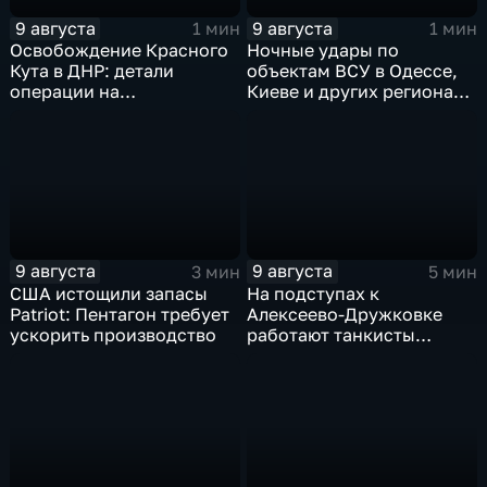
9 августа
9 августа
1 мин
1 мин
Освобождение Красного
Ночные удары по
Кута в ДНР: детали
объектам ВСУ в Одессе,
операции на
Киеве и других регионах
Добропольском
Украины
направлении
9 августа
9 августа
3 мин
5 мин
США истощили запасы
На подступах к
Patriot: Пентагон требует
Алексеево-Дружковке
ускорить производство
работают танкисты
"Южной"