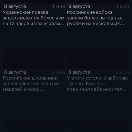
8 августа
8 августа
1 мин
1 мин
Украинские поезда
Российские войска
задерживаются более чем
заняли более выгодные
на 12 часов из-за угрозы
рубежи на нескольких
обстрелов
направлениях в зоне СВО
8 августа
8 августа
2 мин
3 мин
Российские школьники
У этого сутулого забираю
завоевали семь золотых
тулово: Колобок
медалей и одну
подчинил себе носителя в
бронзовую на турнире по
новом сказочном
ИИ
блокбастере