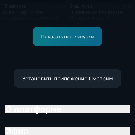
8 августа
8 августа
1 мин
3 мин
Владимир Путин
Экспедиция Росатома
поздравил российских
"Ледокол знаний"
спортсменов и
прибыла на Северный
физкультурников с
полюс
профессиональным
Показать все выпуски
праздником
Установить приложение Смотрим
О платформе
Эфир