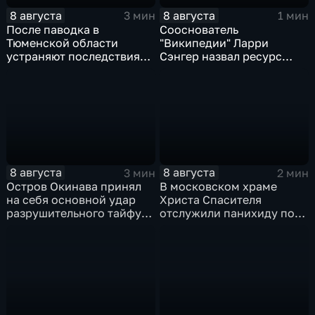
8 августа
8 августа
3 мин
1 мин
После паводка в
Сооснователь
Тюменской области
"Википедии" Ларри
устраняют последствия
Сэнгер назвал ресурс
для водоснабжения
инструментом
пропаганды
8 августа
8 августа
3 мин
2 мин
Остров Окинава принял
В московском храме
на себя основной удар
Христа Спасителя
разрушительного тайфуна
отслужили панихиду по
"Дельфин"
погибшим жителям
Южной Осетии