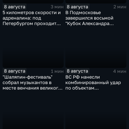
8 августа
8 августа
3 мин
2 мин
5 километров скорости и
В Подмосковье
адреналина: под
завершился восьмой
Петербургом проходит
"Кубок Александра
третий этап "Формулы‑4"
Овечкина"
8 августа
8 августа
1 мин
4 мин
"Шаляпин‑фестиваль"
ВС РФ нанесли
собрал музыкантов в
комбинированный удар
месте венчания великого
по объектам
певца
логистической,
топливной и
энергетической
инфраструктуры в Киеве