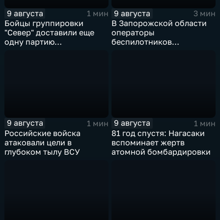
9 августа
9 августа
1 мин
3 мин
Бойцы группировки
В Запорожской области
"Север" доставили еще
операторы
одну партию
беспилотников
гуманитарного груза
группировки "Восток"
планомерно уничтожают
технику и укрепления
ВСУ
9 августа
9 августа
1 мин
1 мин
Российские войска
81 год спустя: Нагасаки
атаковали цели в
вспоминает жертв
глубоком тылу ВСУ
атомной бомбардировки