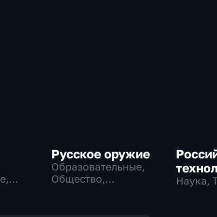
Русское оружие
Росси
Образовательные,
техно
е,
Общество,
Наука, 
технологии