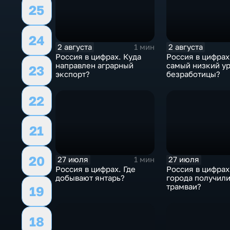
25
24
2 августа
2 августа
1 мин
Россия в цифрах. Куда
Россия в цифрах
направлен аграрный
самый низкий у
23
экспорт?
безработицы?
22
21
20
27 июля
27 июля
1 мин
Россия в цифрах. Где
Россия в цифрах
добывают янтарь?
города получил
трамваи?
19
18