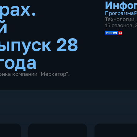
рах.
Инфо
Программа
Р
й
Технологии
,
15 сезонов,
ыпуск 28
года
фика компании "Меркатор".