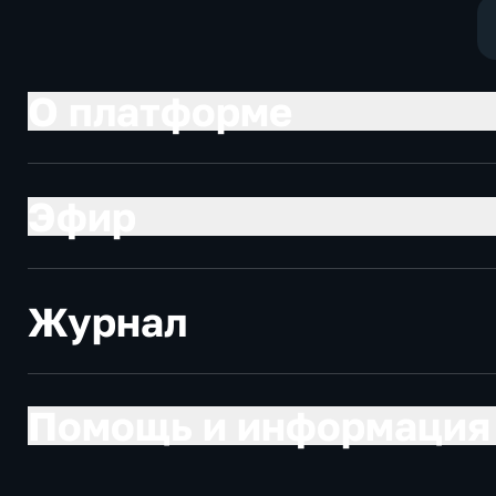
О платформе
Эфир
Журнал
Помощь и информация