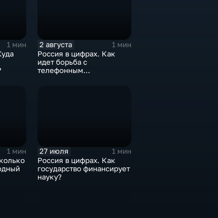
2 августа
1 мин
1 мин
Куда
Россия в цифрах. Как
идет борьба с
?
телефонным
мошенничеством?
27 июля
1 мин
1 мин
сколько
Россия в цифрах. Как
одный
государство финансирует
науку?