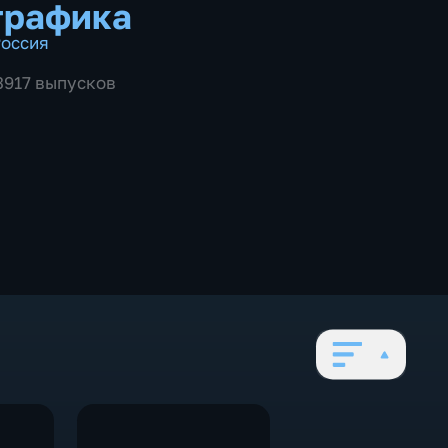
графика
оссия
 3917 выпусков