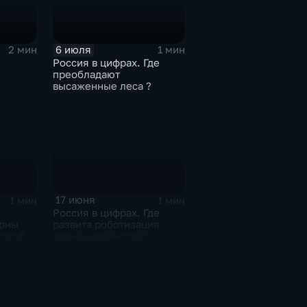
6 июля
2 мин
1 мин
Россия в цифрах. Где
преобладают
высаженные леса ?
тва
17 июня
1 мин
1 мин
Россия в цифрах. Где
ярны
развита роботизация
пособы
промышленности?