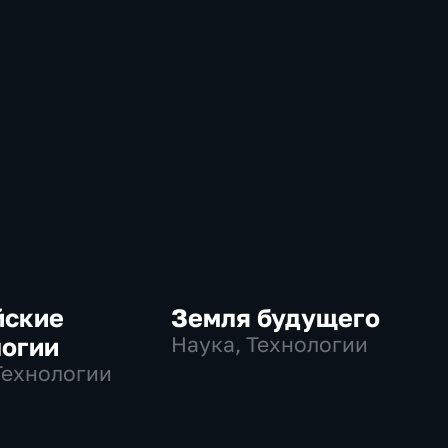
йские
Земля будущего
логии
Наука, Технологии
Технологии