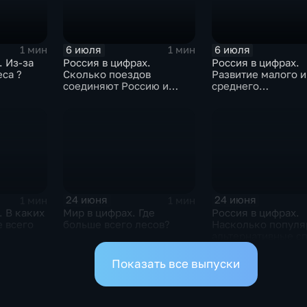
6 июля
6 июля
1 мин
1 мин
. Из-за
Россия в цифрах.
Россия в цифрах.
еса ?
Сколько поездов
Развитие малого и
соединяют Россию и
среднего
Белоруссию ?
предпринимательс
24 июня
24 июня
1 мин
1 мин
. В каких
Мир в цифрах. Где
Россия в цифрах.
 всего
больше всего лесов?
Насколько попул
альтернативные с
оплаты?
Показать все выпуски