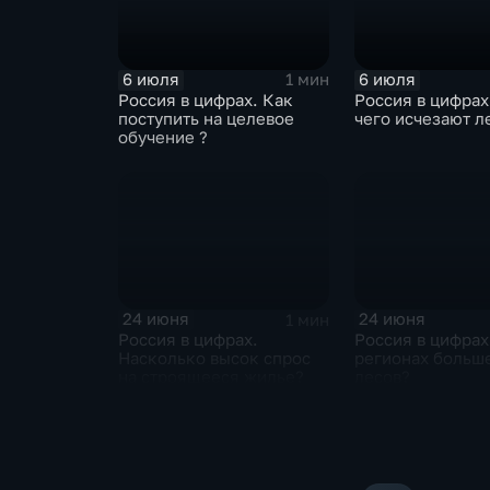
6 июля
6 июля
1 мин
Россия в цифрах. Как
Россия в цифрах
поступить на целевое
чего исчезают л
обучение ?
24 июня
24 июня
1 мин
Россия в цифрах.
Россия в цифрах
Насколько высок спрос
регионах больше
на строящееся жилье?
лесов?