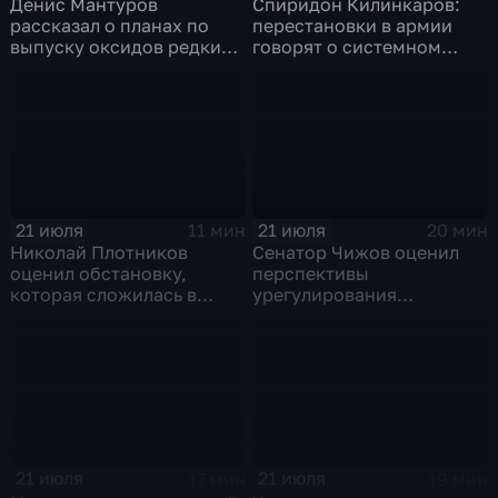
Денис Мантуров
Спиридон Килинкаров:
рассказал о планах по
перестановки в армии
выпуску оксидов редких
говорят о системном
металлов на
политическом кризисе на
Соликамском магниевом
Украине
заводе к 2028 году
21 июля
21 июля
11 мин
20 мин
Николай Плотников
Сенатор Чижов оценил
оценил обстановку,
перспективы
которая сложилась в
урегулирования
отношениях между США и
конфликтов на Ближнем
Ираном
Востоке и диалог с
Европой
21 июля
21 июля
17 мин
19 мин