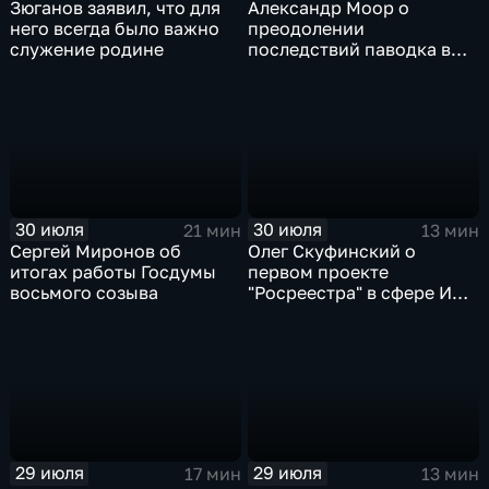
Зюганов заявил, что для
Александр Моор о
него всегда было важно
преодолении
служение родине
последствий паводка в
Тюменской области
30 июля
30 июля
21 мин
13 мин
Сергей Миронов об
Олег Скуфинский о
итогах работы Госдумы
первом проекте
восьмого созыва
"Росреестра" в сфере ИИ
электронном помощнике
"Ева"
29 июля
29 июля
17 мин
13 мин