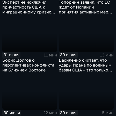
Эксперт не исключил
Топорнин заявил, что ЕС
причастность США к
ждет от Испании
миграционному кризису в
принятия активных мер
Испании
против мигрантов
31 июля
30 июля
11 мин
13 мин
Борис Долгов о
Василенко считает, что
перспективах конфликта
удары Ирана по военным
на Ближнем Востоке
базам США – это только
начало
30 июля
30 июля
22 мин
6 мин