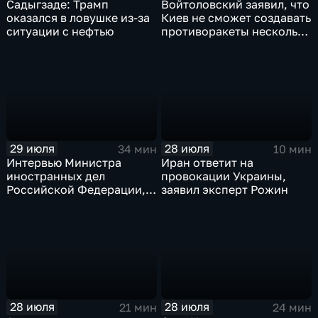
Садыгзаде: Трамп
Войтоловский заявил, что
оказался в ловушке из-за
Киев не сможет создавать
ситуации с нефтью
противоракеты несколько
лет
29 июля
28 июля
34 мин
10 мин
Интервью Министра
Иран ответит на
иностранных дел
провокации Украины,
Российской Федерации,
заявил эксперт Рожин
лидера предвыборного
списка партии «Единая
Россия» С.В.Лаврова
генеральному директору
агентства ТАСС
А.О.Кондрашову
28 июля
28 июля
21 мин
24 мин