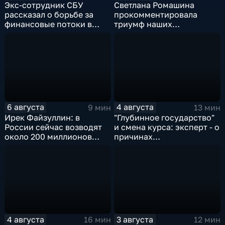
Экс-сотрудник СБУ
Светлана Ромашина
рассказал о борьбе за
прокомментировала
финансовые потоки в
триумф наших
украинском политикуме
спортсменок
6 августа
4 августа
9 мин
13 мин
Ирек Файзуллин: в
"Глубинное государство"
России сейчас возводят
и смена курса: эксперт - о
около 200 миллионов
причинах
квадратных метров
антироссийской
жилья.
риторики оппозиции
4 августа
3 августа
16 мин
12 мин