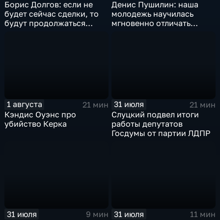
Борис Долгов: если не
Денис Пушилин: наша
будет сейчас сделки, то
молодежь научилась
будут продолжаться
мгновенно отличать
обмены ударами, однако,
правду от лжи
масштабного
наступления все-таки не
будет
1 августа
31 июля
21 мин
21 мин
Кэндис Оуэнс про
Слуцкий подвел итоги
убийство Керка
работы депутатов
Госдумы от партии ЛДПР
31 июля
31 июля
9 мин
11 мин