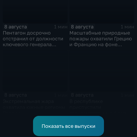
8 августа
8 августа
1 мин
1 мин
Пентагон досрочно
Масштабные природные
отстранил от должности
пожары охватили Грецию
ключевого генерала
и Францию на фоне
Чарльза Костанцу
европейской засухи
8 августа
8 августа
1 мин
1 мин
Экстремальная жара
В республике
охватила южные регионы
приспустили
России
государственные флаги и
зажгли свечи в память о
жертвах обстрела
Показать все выпуски
Цхинвала