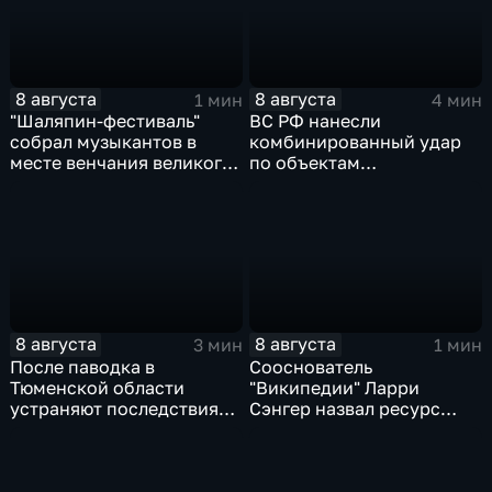
8 августа
8 августа
1 мин
4 мин
"Шаляпин‑фестиваль"
ВС РФ нанесли
собрал музыкантов в
комбинированный удар
месте венчания великого
по объектам
певца
логистической,
топливной и
энергетической
инфраструктуры в Киеве
8 августа
8 августа
3 мин
1 мин
После паводка в
Сооснователь
Тюменской области
"Википедии" Ларри
устраняют последствия
Сэнгер назвал ресурс
для водоснабжения
инструментом
пропаганды