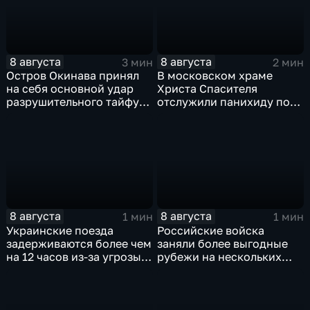
8 августа
8 августа
3 мин
2 мин
Остров Окинава принял
В московском храме
на себя основной удар
Христа Спасителя
разрушительного тайфуна
отслужили панихиду по
"Дельфин"
погибшим жителям
Южной Осетии
8 августа
8 августа
1 мин
1 мин
Украинские поезда
Российские войска
задерживаются более чем
заняли более выгодные
на 12 часов из-за угрозы
рубежи на нескольких
обстрелов
направлениях в зоне СВО