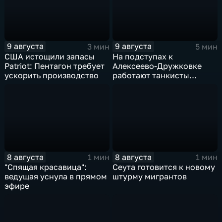
9 августа
9 августа
3 мин
5 мин
США истощили запасы
На подступах к
Patriot: Пентагон требует
Алексеево-Дружковке
ускорить производство
работают танкисты
"Южной"
8 августа
8 августа
1 мин
1 мин
"Спящая красавица":
Сеута готовится к новому
ведущая уснула в прямом
штурму мигрантов
эфире