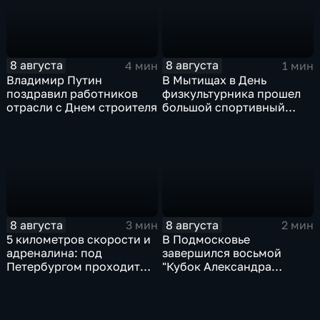
8 августа
8 августа
4 мин
1 мин
Владимир Путин
В Мытищах в День
поздравил работников
физкультурника прошел
отрасли с Днем строителя
большой спортивный
фестиваль
8 августа
8 августа
3 мин
2 мин
5 километров скорости и
В Подмосковье
адреналина: под
завершился восьмой
Петербургом проходит
"Кубок Александра
третий этап "Формулы‑4"
Овечкина"