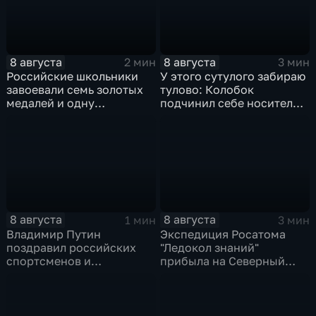
8 августа
8 августа
2 мин
3 мин
Российские школьники
У этого сутулого забираю
завоевали семь золотых
тулово: Колобок
медалей и одну
подчинил себе носителя в
бронзовую на турнире по
новом сказочном
ИИ
блокбастере
8 августа
8 августа
1 мин
3 мин
Владимир Путин
Экспедиция Росатома
поздравил российских
"Ледокол знаний"
спортсменов и
прибыла на Северный
физкультурников с
полюс
профессиональным
праздником