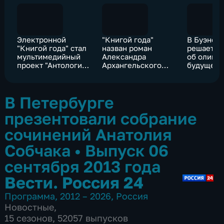
Электронной
"Книгой года"
В Буэнос
"Книгой года" стал
назван роман
решается
мультимедийный
Александра
об олимп
проект "Антология
Архангельского
будущем 
русской поэзии"
"Музей Революции"
В Петербурге
презентовали собрание
сочинений Анатолия
Собчака
•
Выпуск 06
сентября 2013 года
Вести. Россия 24
Программа
,
2012 – 2026
,
Россия
Новостные
,
15 сезонов, 52057 выпусков