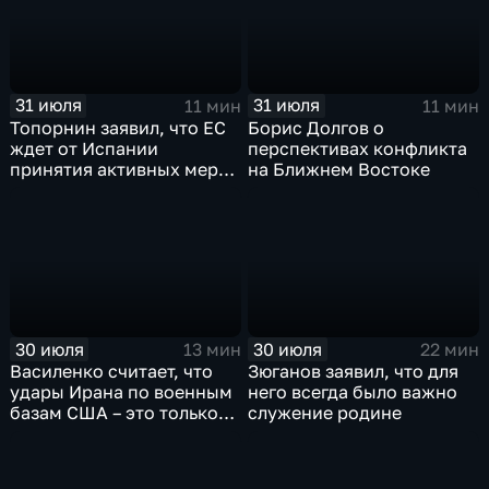
31 июля
31 июля
11 мин
11 мин
Топорнин заявил, что ЕС
Борис Долгов о
ждет от Испании
перспективах конфликта
принятия активных мер
на Ближнем Востоке
против мигрантов
30 июля
30 июля
13 мин
22 мин
Василенко считает, что
Зюганов заявил, что для
удары Ирана по военным
него всегда было важно
базам США – это только
служение родине
начало