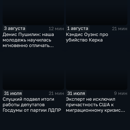
будет
3 августа
1 августа
12 мин
21 мин
Денис Пушилин: наша
Кэндис Оуэнс про
молодежь научилась
убийство Керка
мгновенно отличать
правду от лжи
31 июля
31 июля
21 мин
9 мин
Слуцкий подвел итоги
Эксперт не исключил
работы депутатов
причастность США к
Госдумы от партии ЛДПР
миграционному кризису в
Испании