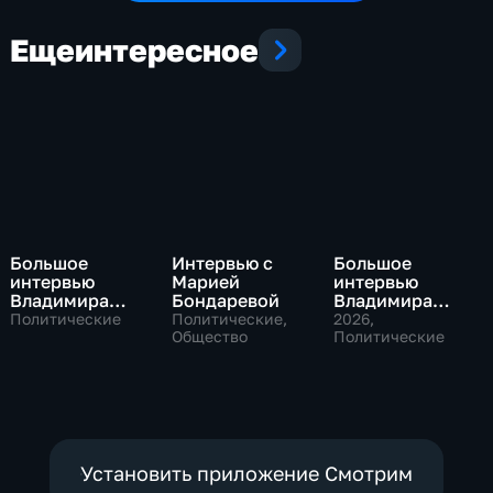
Еще
интересное
Большое
Интервью с
Большое
интервью
Марией
интервью
Владимира
Бондаревой
Владимира
Путина Сергею
Соловьева
Политические
Политические,
2026
,
Брилеву
Общество
Роджеру
Политические
Кеппелю
Установить приложение Смотрим