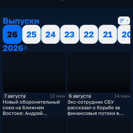
Выпуски
26
25
24
23
22
21
20
2026
2026
7 августа
6 августа
12 мин
14 мин
Новый оборонительный
Экс-сотрудник СБУ
союз на Ближнем
рассказал о борьбе за
Востоке: Андрей
финансовые потоки в
Бакланов комментирует
украинском политикуме
мотивы и риски
соглашения