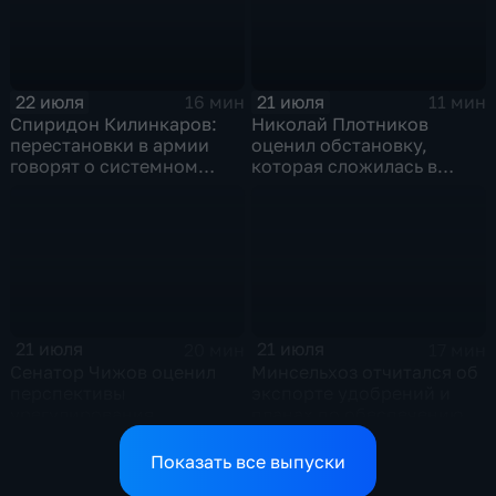
22 июля
21 июля
16 мин
11 мин
Спиридон Килинкаров:
Николай Плотников
перестановки в армии
оценил обстановку,
говорят о системном
которая сложилась в
политическом кризисе на
отношениях между США и
Украине
Ираном
21 июля
21 июля
20 мин
17 мин
Сенатор Чижов оценил
Минсельхоз отчитался об
перспективы
экспорте удобрений и
урегулирования
планах по обеспечению
конфликтов на Ближнем
аграриев топливом
Востоке и диалог с
Показать все выпуски
Европой