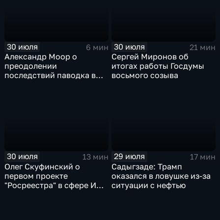
30 июля
30 июля
6 мин
21 мин
Александр Моор о
Сергей Миронов об
преодолении
итогах работы Госдумы
последствий паводка в
восьмого созыва
Тюменской области
30 июля
29 июля
13 мин
17 мин
Олег Скуфинский о
Садыгзаде: Трамп
первом проекте
оказался в ловушке из-за
"Росреестра" в сфере ИИ
ситуации с нефтью
электронном помощнике
"Ева"