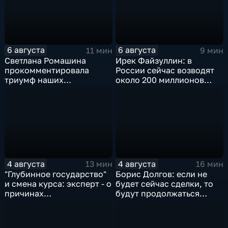
6 августа
6 августа
11 мин
9 мин
Светлана Ромашина
Ирек Файзуллин: в
прокомментировала
России сейчас возводят
триумф наших
около 200 миллионов
спортсменок
квадратных метров
жилья.
4 августа
4 августа
13 мин
16 мин
"Глубинное государство"
Борис Долгов: если не
и смена курса: эксперт - о
будет сейчас сделки, то
причинах
будут продолжаться
антироссийской
обмены ударами, однако,
риторики оппозиции
масштабного
наступления все-таки не