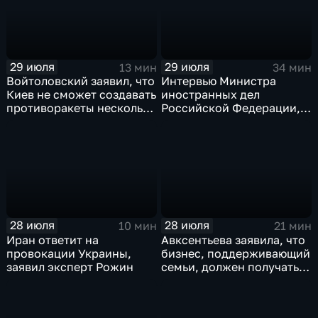
29 июля
29 июля
13 мин
34 мин
Войтоловский заявил, что
Интервью Министра
Киев не сможет создавать
иностранных дел
противоракеты несколько
Российской Федерации,
лет
лидера предвыборного
списка партии «Единая
Россия» С.В.Лаврова
генеральному директору
агентства ТАСС
А.О.Кондрашову
28 июля
28 июля
10 мин
21 мин
Иран ответит на
Авксентьева заявила, что
провокации Украины,
бизнес, поддерживающий
заявил эксперт Рожин
семьи, должен получать
преференции