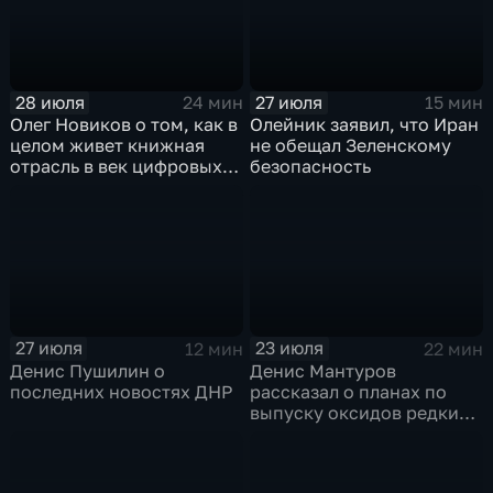
28 июля
27 июля
24 мин
15 мин
Олег Новиков о том, как в
Олейник заявил, что Иран
целом живет книжная
не обещал Зеленскому
отрасль в век цифровых
безопасность
технологий
27 июля
23 июля
12 мин
22 мин
Денис Пушилин о
Денис Мантуров
последних новостях ДНР
рассказал о планах по
выпуску оксидов редких
металлов на
Соликамском магниевом
заводе к 2028 году