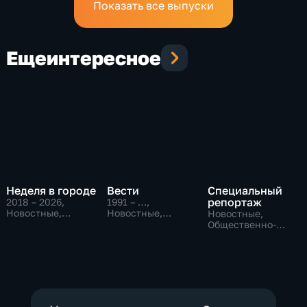
Показать все выпуски
Еще
интересное
Неделя в городе
Вести
Специальный
репортаж
2018 – 2026
,
1991 – …
,
Новостные,
Новостные,
Новостные,
Общество,
Общественно-
Общественно-
общественно-
политические,
политические,
политические
социально-
социально-
экономические
экономические