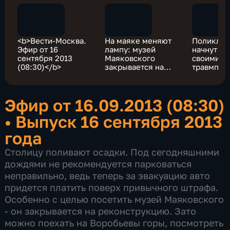
<b>Вести-Москва.
На маяке меняют
Поликлин
Эфир от 16
лампу: музей
начнут сл
сентября 2013
Маяковского
своими
(08:30)</b>
закрывается на
травмпун
реконструкцию
через ка
Эфир от 16.09.2013 (08:30)
•
Выпуск 16 сентября 2013
года
Столицу поливают осадки. Под сегодняшними
дождями не рекомендуется парковаться
неправильно, ведь теперь за эвакуацию авто
придется платить поверх привычного штрафа.
Особенно с целью посетить музей Маяковского
- он закрывается на реконструкцию. Зато
можно поехать на Воробьевы горы, посмотреть