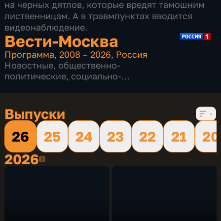
на черных дятлов, которые вредят тамошним
лиственницам. А в травмпунктах вводится
видеонаблюдение.
Вести-Москва
Программа
,
2008 – 2026
,
Россия
Новостные
,
общественно-
политические
,
социально-
экономические
,
16 сезонов, 12231 выпуск
Выпуски
26
25
24
23
22
21
20
2026
2026