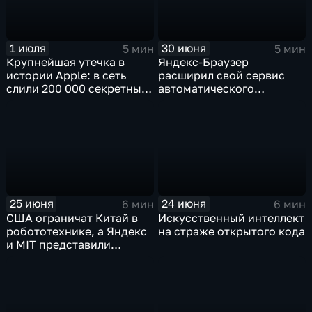
1 июля
30 июня
5 мин
5 мин
Крупнейшая утечка в
Яндекс-Браузер
истории Apple: в сеть
расширил свой сервис
слили 200 000 секретных
автоматического
документов
нейросетевого дубляжа
видео
25 июня
24 июня
6 мин
6 мин
США ограничат Китай в
Искусственный интеллект
робототехнике, а Яндекс
на страже открытого кода
и MIT представили
инновационные ИИ- и
навигационные решения