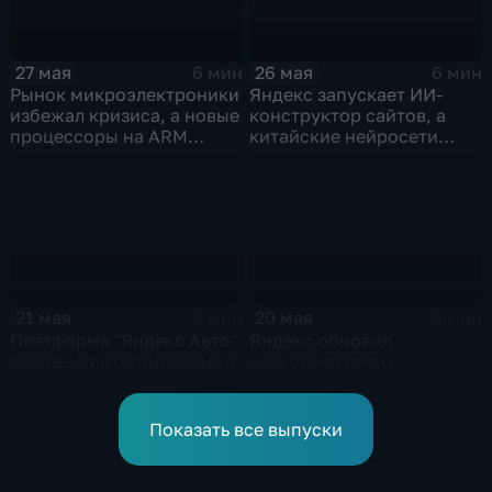
26 мая
27 мая
6 мин
6 мин
Яндекс запускает ИИ-
Рынок микроэлектроники
конструктор сайтов, а
избежал кризиса, а новые
китайские нейросети
процессоры на ARM
демпингуют цены
могут изменить рынок
ноутбуков
21 мая
20 мая
5 мин
6 мин
Платформа "Яндекс Авто"
Яндекс обновил
впервые интегрирована в
несколько своих
автомобиль
сервисов
Показать все выпуски