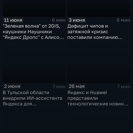
11 июня
3 июня
6 мин
6 мин
"Зеленая волна" от 2GIS,
Дефицит чипов и
наушники Наушники
затяжной кризис
"Яндекс Дропс" с Алисой
поставили компанию
Al, Kandinsky 6.0 Image
GoPro под угрозу
Pro от Сбера
закрытия
2 июня
28 мая
7 мин
7 мин
В Тульской области
Яндекс и Huawei
внедрили ИИ-ассистента
представили
Яндекса для
технологические новинки
кардиопациентов
для бизнеса и
микроэлектроники