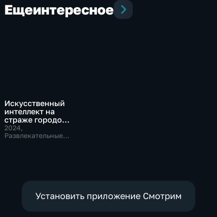
Еще
интересное
Искусственный
интеллект на
страже городов
будущего
2024
,
Развлекательные,
Технологии
Установить приложение Смотрим