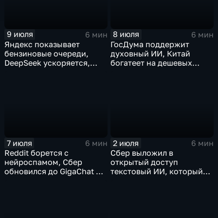
9 июля
8 июля
6 мин
6 мин
Яндекс показывает
ГосДума поддержит
бензиновые очереди,
духовный ИИ, Китай
DeepSeek ускоряется,
богатеет на дешевых
китайцы не хотят
токенах, Claude обладает
делиться ИИ
подсознанием
7 июля
2 июля
6 мин
6 мин
Reddit борется с
Сбер выложил в
нейроспамом, Сбер
открытый доступ
обновился до GigaChat 3.5
текстовый ИИ, который
Ultra, в Китае
думает "по-человечески"
ограничивают AI-
компаньонов, фактчекинг
роликов YouTube