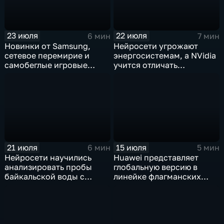
23 июля
22 июля
6 мин
7 мин
Новинки от Samsung,
Нейросети угрожают
сетевое перемирие и
энергосистемам, а NVidia
самобеглые игровые
учится отличать
контроллеры
дипфейки от реального
видео
21 июля
15 июля
6 мин
5 мин
Нейросети научились
Huawei представляет
анализировать пробы
глобальную версию в
байкальской воды с
линейке флагманских
точностью 87%
фотосмартфонов Pura