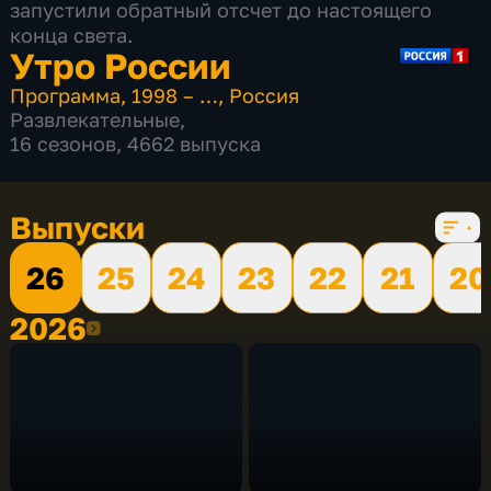
запустили обратный отсчет до настоящего
конца света.
Утро России
Программа
,
1998 – …
,
Россия
Развлекательные
,
16 сезонов, 4662 выпуска
Выпуски
26
25
24
23
22
21
20
2026
2026