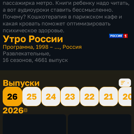
пассажирка метро. Книги ребенку надо читать,
а вот аудиоуроки ставить бессмысленно.
Почему? Кошкотерапия в парижском кафе и
какая кровать поможет оптимизировать
психическое здоровье.
Утро России
Программа
,
1998 – …
,
Россия
Развлекательные
,
16 сезонов, 4661 выпуск
Выпуски
26
25
24
23
22
21
20
2026
2026