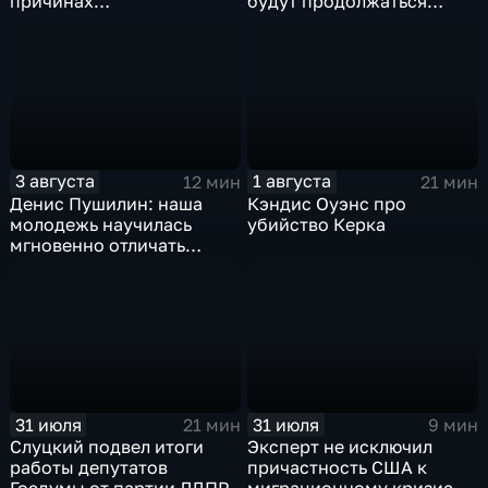
причинах
будут продолжаться
антироссийской
обмены ударами, однако,
риторики оппозиции
масштабного
наступления все-таки не
будет
3 августа
1 августа
12 мин
21 мин
Денис Пушилин: наша
Кэндис Оуэнс про
молодежь научилась
убийство Керка
мгновенно отличать
правду от лжи
31 июля
31 июля
21 мин
9 мин
Слуцкий подвел итоги
Эксперт не исключил
работы депутатов
причастность США к