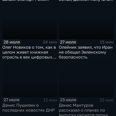
преференции
28 июля
27 июля
24 мин
15 мин
Олег Новиков о том, как в
Олейник заявил, что Иран
целом живет книжная
не обещал Зеленскому
отрасль в век цифровых
безопасность
технологий
27 июля
23 июля
12 мин
22 мин
Денис Пушилин о
Денис Мантуров
последних новостях ДНР
рассказал о планах по
выпуску оксидов редких