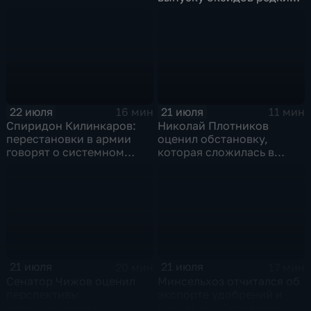
металлов на
Соликамском магниевом
заводе к 2028 году
22 июля
21 июля
16 мин
11 мин
Спиридон Килинкаров:
Николай Плотников
перестановки в армии
оценил обстановку,
говорят о системном
которая сложилась в
политическом кризисе на
отношениях между США и
Украине
Ираном
21 июля
21 июля
20 мин
17 мин
Сенатор Чижов оценил
Минсельхоз отчитался об
перспективы
экспорте удобрений и
урегулирования
планах по обеспечению