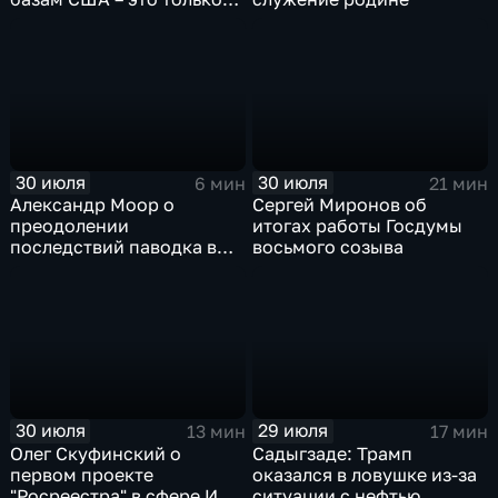
начало
30 июля
30 июля
6 мин
21 мин
Александр Моор о
Сергей Миронов об
преодолении
итогах работы Госдумы
последствий паводка в
восьмого созыва
Тюменской области
30 июля
29 июля
13 мин
17 мин
Олег Скуфинский о
Садыгзаде: Трамп
первом проекте
оказался в ловушке из-за
"Росреестра" в сфере ИИ
ситуации с нефтью