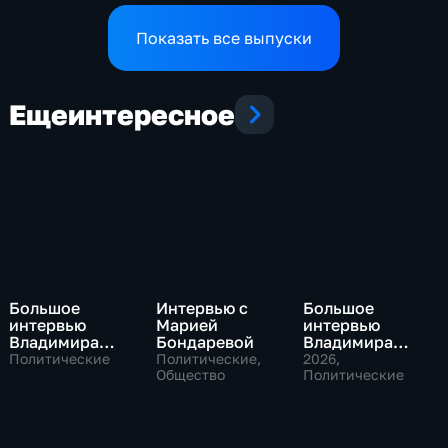
конфликтов на Ближнем
аграриев топливом
Востоке и диалог с
Показать все выпуски
Европой
Еще
интересное
Большое
Интервью с
Большое
интервью
Марией
интервью
Владимира
Бондаревой
Владимира
Путина Сергею
Соловьева
Политические
Политические,
2026
,
Брилеву
Общество
Роджеру
Политические
Кеппелю