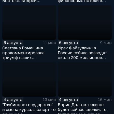
Востоке: Андрей
финансовые потоки в
Бакланов комментирует
украинском политикуме
мотивы и риски
соглашения
6 августа
6 августа
11 мин
9 мин
Светлана Ромашина
Ирек Файзуллин: в
прокомментировала
России сейчас возводят
триумф наших
около 200 миллионов
спортсменок
квадратных метров
жилья.
4 августа
4 августа
13 мин
16 мин
"Глубинное государство"
Борис Долгов: если не
и смена курса: эксперт - о
будет сейчас сделки, то