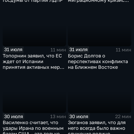
Госдумы от партии ЛДПР
миграционному кризису в
Испании
31 июля
31 июля
11 мин
11 мин
Топорнин заявил, что ЕС
Борис Долгов о
ждет от Испании
перспективах конфликта
принятия активных мер
на Ближнем Востоке
против мигрантов
30 июля
30 июля
13 мин
22 мин
Василенко считает, что
Зюганов заявил, что для
удары Ирана по военным
него всегда было важно
базам США – это только
служение родине