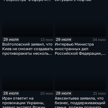
электронном помощнике
"Ева"
29 июля
29 июля
13 мин
34 мин
Войтоловский заявил, что
Интервью Министра
Киев не сможет создавать
иностранных дел
противоракеты несколько
Российской Федерации,
лет
лидера предвыборного
списка партии «Единая
Россия» С.В.Лаврова
генеральному директору
агентства ТАСС
А.О.Кондрашову
28 июля
28 июля
10 мин
21 мин
Иран ответит на
Авксентьева заявила, что
провокации Украины,
бизнес, поддерживающий
заявил эксперт Рожин
семьи, должен получать