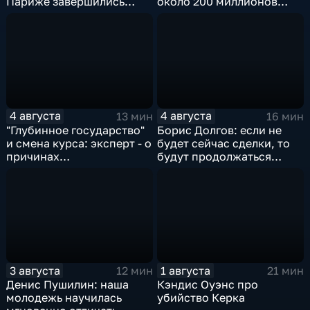
Париже завершились
около 200 миллионов
соревнования по
квадратных метров
синхронному плаванию
жилья.
4 августа
4 августа
13 мин
16 мин
"Глубинное государство"
Борис Долгов: если не
и смена курса: эксперт - о
будет сейчас сделки, то
причинах
будут продолжаться
антироссийской
обмены ударами, однако,
риторики оппозиции
масштабного
наступления все-таки не
будет
3 августа
1 августа
12 мин
21 мин
Денис Пушилин: наша
Кэндис Оуэнс про
молодежь научилась
убийство Керка