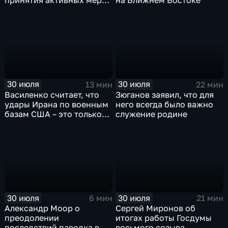
принятия активных мер
на Ближнем Востоке
против мигрантов
30 июля
30 июля
13 мин
22 мин
Василенко считает, что
Зюганов заявил, что для
удары Ирана по военным
него всегда было важно
базам США – это только
служение родине
начало
30 июля
30 июля
6 мин
21 мин
Александр Моор о
Сергей Миронов об
преодолении
итогах работы Госдумы
последствий паводка в
восьмого созыва