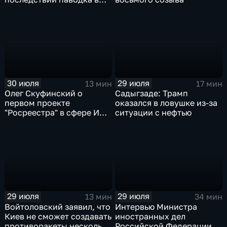
Тюменской области
30 июля
29 июля
13 мин
17 мин
Олег Скуфинский о
Садыгзаде: Трамп
первом проекте
оказался в ловушке из-за
"Росреестра" в сфере ИИ
ситуации с нефтью
электронном помощнике
"Ева"
29 июля
29 июля
13 мин
34 мин
Войтоловский заявил, что
Интервью Министра
Киев не сможет создавать
иностранных дел
противоракеты несколько
Российской Федерации,