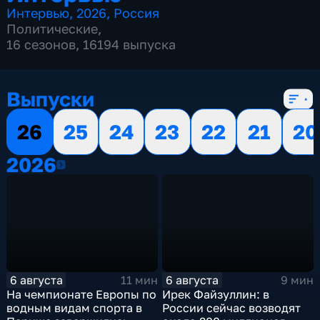
Интервью
,
2026
,
Россия
Политические
,
16 сезонов, 16194 выпуска
Выпуски
26
25
24
23
22
21
20
2026
2026
6 августа
6 августа
11 мин
9 мин
На чемпионате Европы по
Ирек Файзуллин: в
водным видам спорта в
России сейчас возводят