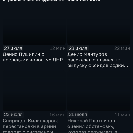
технологий
27 июля
23 июля
12 мин
22 мин
Денис Пушилин о
Денис Мантуров
последних новостях ДНР
рассказал о планах по
выпуску оксидов редких
металлов на
Соликамском магниевом
заводе к 2028 году
22 июля
21 июля
16 мин
11 мин
Спиридон Килинкаров:
Николай Плотников
перестановки в армии
оценил обстановку,
говорят о системном
которая сложилась в