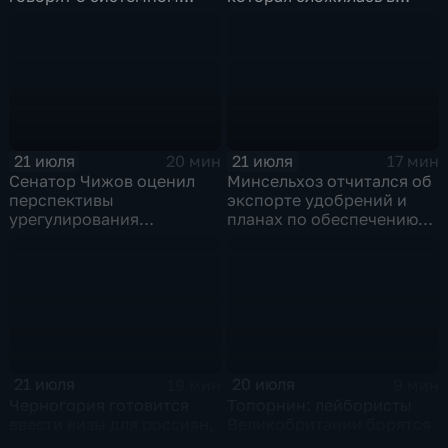
политическом кризисе на
отношениях между США и
Украине
Ираном
21 июля
21 июля
20 мин
17 мин
Сенатор Чижов оценил
Минсельхоз отчитался об
перспективы
экспорте удобрений и
урегулирования
планах по обеспечению
конфликтов на Ближнем
аграриев топливом
Востоке и диалог с
Европой
21 июля
20 июля
19 мин
9 мин
Черногория готовится
Топорнин: лейбористы
ввести визы для россиян,
Великобритании борятся
что может нанести удар
со снижением рейтинга