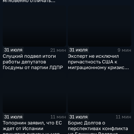
мгновенно отличать
правду от лжи
31 июля
31 июля
21 мин
9 мин
Слуцкий подвел итоги
Эксперт не исключил
работы депутатов
причастность США к
Госдумы от партии ЛДПР
миграционному кризису в
Испании
31 июля
31 июля
11 мин
11 мин
Топорнин заявил, что ЕС
Борис Долгов о
ждет от Испании
перспективах конфликта