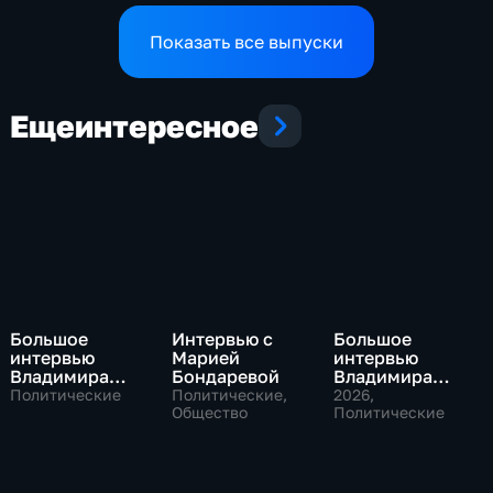
по экономике страны
Показать все выпуски
Еще
интересное
Большое
Интервью с
Большое
интервью
Марией
интервью
Владимира
Бондаревой
Владимира
Путина Сергею
Соловьева
Политические
Политические,
2026
,
Брилеву
Общество
Роджеру
Политические
Кеппелю