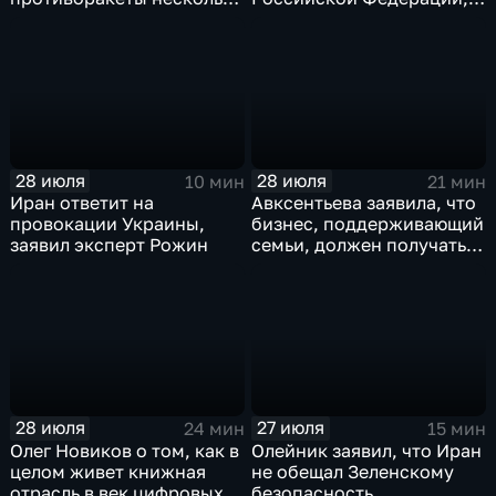
лет
лидера предвыборного
списка партии «Единая
Россия» С.В.Лаврова
генеральному директору
агентства ТАСС
А.О.Кондрашову
28 июля
28 июля
10 мин
21 мин
Иран ответит на
Авксентьева заявила, что
провокации Украины,
бизнес, поддерживающий
заявил эксперт Рожин
семьи, должен получать
преференции
28 июля
27 июля
24 мин
15 мин
Олег Новиков о том, как в
Олейник заявил, что Иран
целом живет книжная
не обещал Зеленскому
отрасль в век цифровых
безопасность