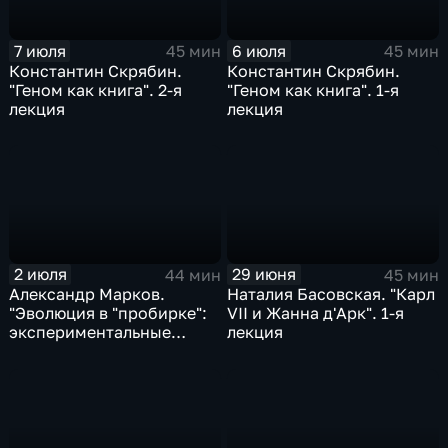
7 июля
6 июля
45 мин
45 мин
Константин Скрябин.
Константин Скрябин.
"Геном как книга". 2-я
"Геном как книга". 1-я
лекция
лекция
2 июля
29 июня
44 мин
45 мин
Александр Марков.
Наталия Басовская. "Карл
"Эволюция в "пробирке":
VII и Жанна д'Арк". 1-я
экспериментальные
лекция
изучения биологической
эволюции". 1-я лекция