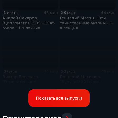
1 июня
28 мая
45 мин
44 мин
Андрей Сахаров.
Геннадий Месяц. "Эти
"Дипломатия 1939 – 1945
таинственные эктоны". 1-
годов". 1-я лекция
я лекция
27 мая
20 мая
44 мин
45 мин
Виктор Веселаго.
Геннадий Матишов.
"Отрицательное
"Будущее XXI века –
преломление и "шапка-
океан"
невидимка"
Показать все выпуски