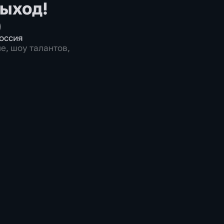
ыход!
)
оссия
ые
,
шоу талантов
,