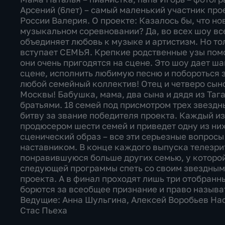
Арсений (6лет) – самый маленький участник про
России Валерия. О проекте: Казалось бы, что н
музыкальном соревновании? Да, во всех шоу все
объединяет любовь к музыке и артистизм. Но то
вступает СЕМЬЯ. Крепкие родственные узы помог
они очень пригодятся на сцене. Это шоу дает ш
сцене, исполнить любимую песню и побороться 
любой семейный коллектив! Отец и четверо сыно
Москвы! Бабушка, мама, два сына и дядя из Таг
братьями. 18 семей под присмотром трех звезд
битву за звание победителя проекта. Каждый и
продюсером шести семей и приведет одну из них
сценический образ – все эти серьезные вопросы
наставником. В конце каждого выпуска телезр
понравившуюся больше других семью, у которо
следующей программы спеть со своим звездным
проекта. А в финал проходят лишь три отобранн
борются за всеобщее признание и право называ
Ведущие: Анна Шульгина, Алексей Воробьев Нас
Стас Пьеха