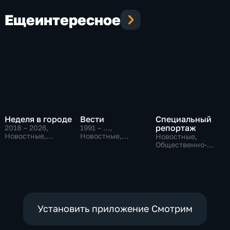
Еще
интересное
Неделя в городе
Вести
Специальный
репортаж
2018 – 2026
,
1991 – …
,
Новостные,
Новостные,
Новостные,
Общество,
Общественно-
Общественно-
общественно-
политические,
политические,
политические
социально-
социально-
экономические
экономические
Установить приложение Смотрим