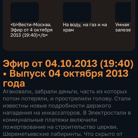
<b>Вести-Москва.
На воду, на газ и на
Умная те
Эфир от 4 октября
храм
залезет в
2013 (19:40)</b>
Эфир от 04.10.2013 (19:40)
•
Выпуск 04 октября 2013
года
Атаковали, забрали деньги, часть из которых
потом потеряли, и прострелили голову. Стали
известны новые подробности дерзкого
нападения на инкассаторов. В Электростали в
коммунальные платежи включили
пожертвование на строительство церкви.
Шереметьевские лабиринты. Что скрыто от