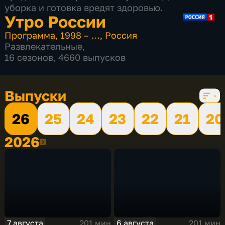
уборка и готовка вредят здоровью.
Утро России
Программа
,
1998 – …
,
Россия
Развлекательные
,
16 сезонов, 4660 выпусков
Выпуски
26
25
24
23
22
21
20
2026
2026
7 августа
6 августа
201 мин
201 мин