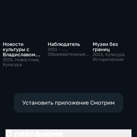
Новости
Наблюдатель
Музеи без
культуры с
границ
2011 – …
,
Владиславом
Образовательные,
2023
, Культура,
Культура
Флярковским
Исторические
2015
, Новостные,
Культура
Установить приложение Смотрим
О платформе