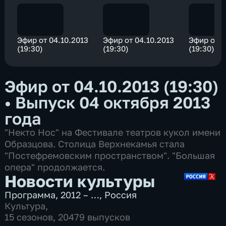
Эфир от 04.10.2013
Эфир от 04.10.2013
Эфир от 0
(19:30)
(19:30)
(19:30)
Эфир от 04.10.2013 (19:30)
•
Выпуск 04 октября 2013
года
"Некто Нос" на Фестивале театров кукол имени
Образцова. Столица Верхнекамья стала
"Постефремовским пространством". "Большая
опера" продолжается.
Новости культуры
Программа
,
2012 – …
,
Россия
Культура
,
15 сезонов, 20479 выпусков