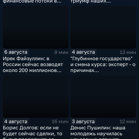
финансовые потоки в
триумф наших
украинском политикуме
спортсменок
6 августа
4 августа
9 мин
13 мин
Ирек Файзуллин: в
"Глубинное государство"
России сейчас возводят
и смена курса: эксперт - о
около 200 миллионов
причинах
квадратных метров
антироссийской
жилья.
риторики оппозиции
4 августа
3 августа
16 мин
12 мин
Борис Долгов: если не
Денис Пушилин: наша
будет сейчас сделки, то
молодежь научилась