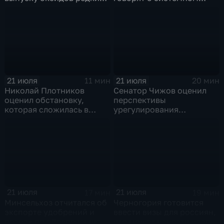
металлов на
политическом кризисе на
Соликамском магниевом
Украине
заводе к 2028 году
21 июля
21 июля
11 мин
20 мин
Николай Плотников
Сенатор Чижов оценил
оценил обстановку,
перспективы
которая сложилась в
урегулирования
отношениях между США и
конфликтов на Ближнем
Ираном
Востоке и диалог с
Европой
21 июля
21 июля
17 мин
19 мин
Минсельхоз отчитался об
Черногория готовится
экспорте удобрений и
ввести визы для россиян,
планах по обеспечению
что может нанести удар