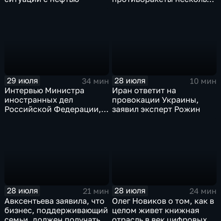
лет
29 июля
28 июля
34 мин
10 мин
Интервью Министра
Иран ответит на
иностранных дел
провокации Украины,
Российской Федерации,
заявил эксперт Рожин
лидера предвыборного
списка партии «Единая
Россия» С.В.Лаврова
генеральному директору
агентства ТАСС
А.О.Кондрашову
28 июля
28 июля
21 мин
24 мин
Авксентьева заявила, что
Олег Новиков о том, как в
бизнес, поддерживающий
целом живет книжная
семьи, должен получать
отрасль в век цифровых