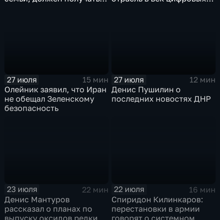
преференции
технологий
27 июля
27 июля
15 мин
12 мин
Олейник заявил, что Иран
Денис Пушилин о
не обещал Зеленскому
последних новостях ДНР
безопасность
23 июля
22 июля
22 мин
16 мин
Денис Мантуров
Спиридон Килинкаров:
рассказал о планах по
перестановки в армии
выпуску оксидов редких
говорят о системном