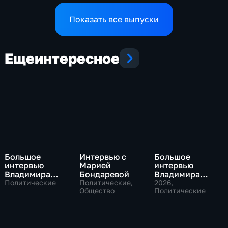
аграриев топливом
по экономике страны
Показать все выпуски
Еще
интересное
Большое
Интервью с
Большое
интервью
Марией
интервью
Владимира
Бондаревой
Владимира
Путина Сергею
Соловьева
Политические
Политические,
2026
,
Брилеву
Общество
Роджеру
Политические
Кеппелю