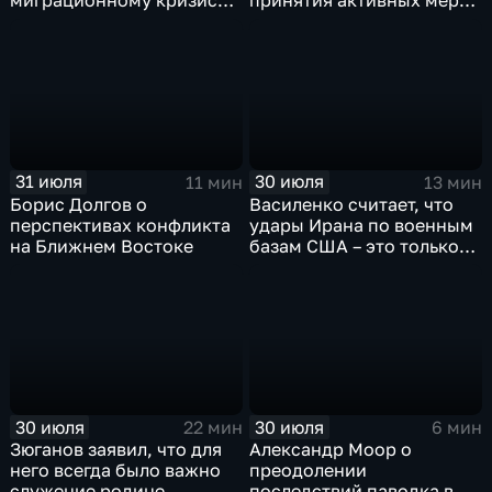
миграционному кризису в
принятия активных мер
Испании
против мигрантов
31 июля
30 июля
11 мин
13 мин
Борис Долгов о
Василенко считает, что
перспективах конфликта
удары Ирана по военным
на Ближнем Востоке
базам США – это только
начало
30 июля
30 июля
22 мин
6 мин
Зюганов заявил, что для
Александр Моор о
него всегда было важно
преодолении
служение родине
последствий паводка в