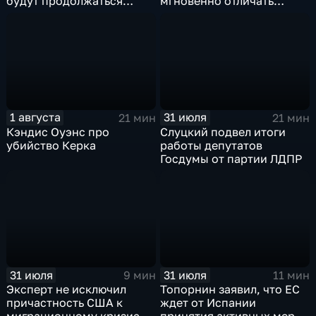
будут продолжаться
мгновенно отличать
обмены ударами, однако,
правду от лжи
масштабного
наступления все-таки не
будет
1 августа
31 июля
21 мин
21 мин
Кэндис Оуэнс про
Слуцкий подвел итоги
убийство Керка
работы депутатов
Госдумы от партии ЛДПР
31 июля
31 июля
9 мин
11 мин
Эксперт не исключил
Топорнин заявил, что ЕС
причастность США к
ждет от Испании