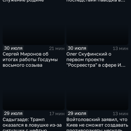
Тюменской области
30 июля
30 июля
21 мин
13 мин
Сергей Миронов об
Олег Скуфинский о
итогах работы Госдумы
первом проекте
восьмого созыва
"Росреестра" в сфере ИИ
электронном помощнике
"Ева"
29 июля
29 июля
17 мин
13 мин
Садыгзаде: Трамп
Войтоловский заявил, что
оказался в ловушке из-за
Киев не сможет создавать
ситуации с нефтью
противоракеты несколько