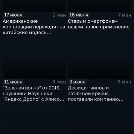
17 июня
16 июня
6 мин
7 мин
Американские
Старым смартфонам
корпорации переходят на
нашли новое применение
китайские модели
искусственного
интеллекта
11 июня
3 июня
6 мин
6 мин
"Зеленая волна" от 2GIS,
Дефицит чипов и
наушники Наушники
затяжной кризис
"Яндекс Дропс" с Алисой
поставили компанию
Al, Kandinsky 6.0 Image
GoPro под угрозу
Pro от Сбера
закрытия