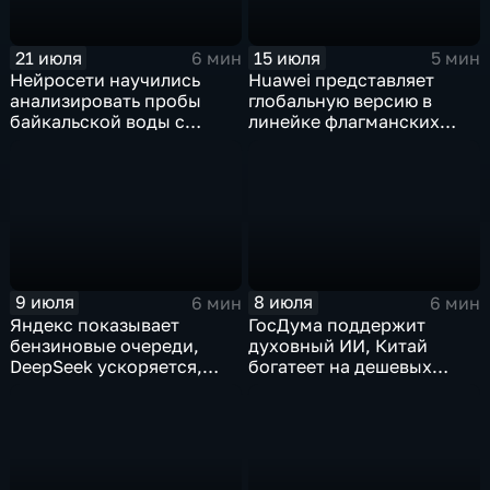
21 июля
15 июля
6 мин
5 мин
Нейросети научились
Huawei представляет
анализировать пробы
глобальную версию в
байкальской воды с
линейке флагманских
точностью 87%
фотосмартфонов Pura
9 июля
8 июля
6 мин
6 мин
Яндекс показывает
ГосДума поддержит
бензиновые очереди,
духовный ИИ, Китай
DeepSeek ускоряется,
богатеет на дешевых
китайцы не хотят
токенах, Claude обладает
делиться ИИ
подсознанием