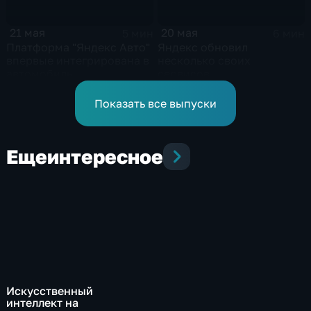
21 мая
20 мая
5 мин
6 мин
Платформа "Яндекс Авто"
Яндекс обновил
впервые интегрирована в
несколько своих
автомобиль
сервисов
Показать все выпуски
Еще
интересное
Искусственный
интеллект на