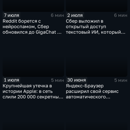
7 июля
2 июля
6 мин
6 мин
Reddit борется с
Сбер выложил в
нейроспамом, Сбер
открытый доступ
обновился до GigaChat 3.5
текстовый ИИ, который
Ultra, в Китае
думает "по-человечески"
ограничивают AI-
компаньонов, фактчекинг
роликов YouTube
1 июля
30 июня
5 мин
5 мин
Крупнейшая утечка в
Яндекс-Браузер
истории Apple: в сеть
расширил свой сервис
слили 200 000 секретных
автоматического
документов
нейросетевого дубляжа
видео