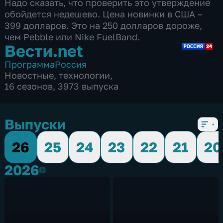
Надо сказать, что проверить это утверждение
обойдется недешево. Цена новинки в США –
399 долларов. Это на 250 долларов дороже,
чем Pebble или Nike FuelBand.
Вести.net
Программа
Россия
Новостные
,
технологии
,
16 сезонов, 3973 выпуска
Выпуски
26
25
24
23
22
21
20
2026
2026