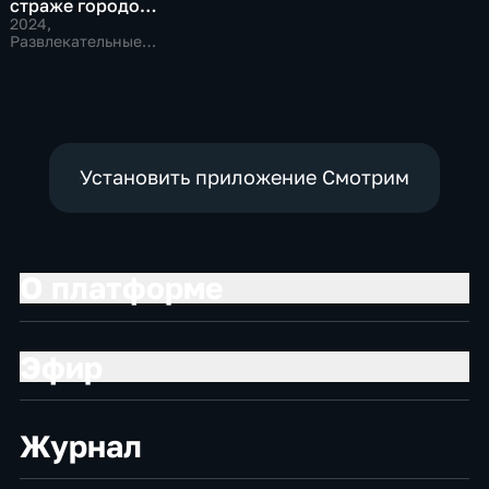
страже городов
будущего
2024
,
Развлекательные,
Технологии
Установить приложение Смотрим
О платформе
Эфир
Журнал