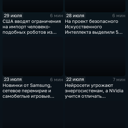
29 июля
28 июля
6 мин
6 мин
США вводят ограничения
На проект безопасного
на импорт человеко-
Искусственного
подобных роботов из
Интеллекта выделили 5
Китая
миллиардов долларов
23 июля
22 июля
6 мин
7 мин
Новинки от Samsung,
Нейросети угрожают
сетевое перемирие и
энергосистемам, а NVidia
самобеглые игровые
учится отличать
контроллеры
дипфейки от реального
видео