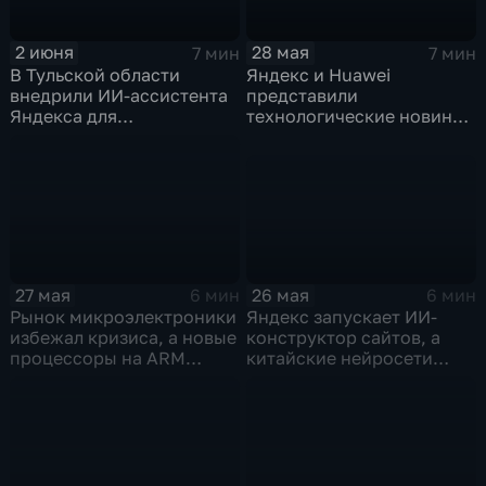
2 июня
28 мая
7 мин
7 мин
В Тульской области
Яндекс и Huawei
внедрили ИИ-ассистента
представили
Яндекса для
технологические новинки
кардиопациентов
для бизнеса и
микроэлектроники
26 мая
27 мая
6 мин
6 мин
Яндекс запускает ИИ-
Рынок микроэлектроники
конструктор сайтов, а
избежал кризиса, а новые
китайские нейросети
процессоры на ARM
демпингуют цены
могут изменить рынок
ноутбуков