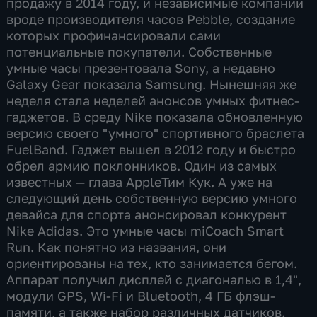
продажу в 2014 году, и независимые компании
вроде производителя часов Pebble, создание
которых профинансировали сами
потенциальные покупатели. Собственные
умные часы презентовала Sony, а недавно
Galaxy Gear показала Samsung. Нынешняя же
неделя стала неделей анонсов умных фитнес-
гаджетов. В среду Nike показала обновленную
версию своего "умного" спортивного браслета
FuelBand. Гаджет вышел в 2012 году и быстро
обрел армию поклонников. Один из самых
известных — глава AppleТим Кук. А уже на
следующий день собственную версию умного
девайса для спорта анонсировал конкурент
Nike Adidas. Это умные часы miCoach Smart
Run. Как понятно из названия, они
ориентированы на тех, кто занимается бегом.
Аппарат получил дисплей с диагональю в 1,4",
модули GPS, Wi-Fi и Bluetooth, 4 ГБ флэш-
памяти, а также набор различных датчиков.