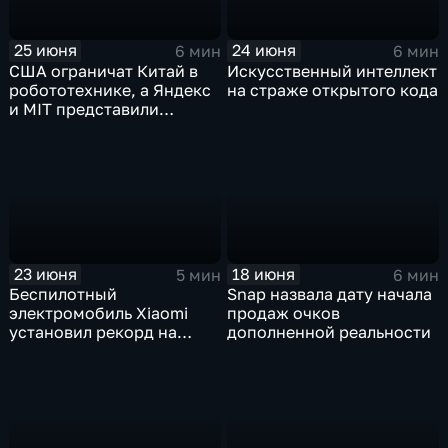
25 июня
24 июня
6 мин
6 мин
США ограничат Китай в
Искусственный интеллект
робототехнике, а Яндекс
на страже открытого кода
и MIT представили
инновационные ИИ- и
навигационные решения
23 июня
18 июня
5 мин
6 мин
Беспилотный
Snap назвала дату начала
электромобиль Xiaomi
продаж очков
установил рекорд на
дополненной реальности
трассе Нюрбургринг