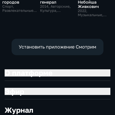
городов
генерал
Небойша
Живкович
Спорт,
2014
, Авторские,
Развлекательные,
Культура,
2022
,
культура
общество
Музыкальные,
Образовательные,
развлекательные
Установить приложение Смотрим
О платформе
Эфир
Журнал