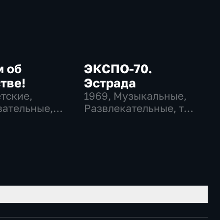
м об
ЭКСПО-70.
тве!
Эстрада
етские,
1969
, Музыкальные,
ательные,
Развлекательные, тВ
ательные
СССР