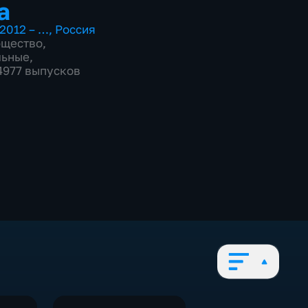
а
2012 – …
,
Россия
бщество
,
льные
,
 4977 выпусков