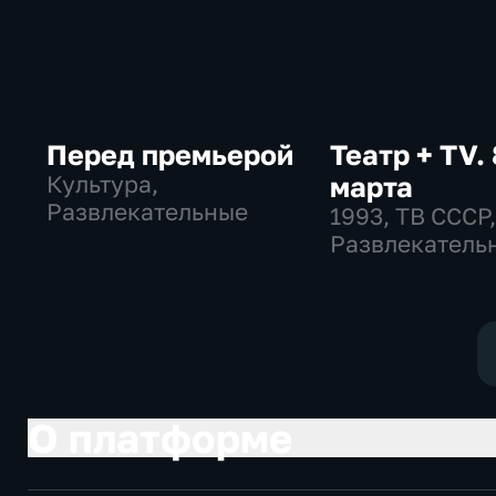
Перед премьерой
Театр + TV. 
Культура,
марта
Развлекательные
1993
, ТВ СССР
Развлекатель
общество
О платформе