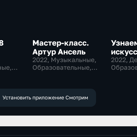
8
Мастер-класс.
Узнае
Артур Ансель
искусс
,
2022
, Музыкальные,
2022
, Д
ные,
Образовательные,
Образов
развлекательные
развлек
Установить приложение Смотрим