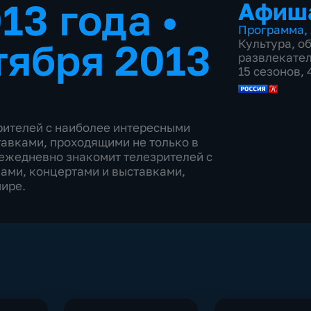
013 года
•
Афиш
Программа
,
тября 2013
Культура
,
о
развлекате
15 сезонов,
ителей с наиболее интересными
авками, проходящими не только в
 ежедневно знакомит телезрителей с
ами, концертами и выставками,
мире.