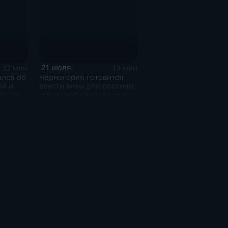
Соликамском магниевом
заводе к 2028 году
21 июля
17 мин
19 мин
ался об
Черногория готовится
ий и
ввести визы для россиян,
чению
что может нанести удар
м
по экономике страны