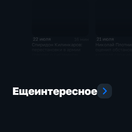
преференции
22 июля
21 июля
16 мин
Спиридон Килинкаров:
Николай Плотни
перестановки в армии
оценил обстанов
говорят о системном
которая сложила
политическом кризисе на
отношениях ме
Украине
и Ираном
Еще
интересное