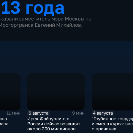
13 года
сказали заместитель мэра Москвы по
Мосгортранса Евгений Михайлов.
6 августа
4 августа
11 мин
9 мин
ина
Ирек Файзуллин: в
"Глубинное госуда
вала
России сейчас возводят
и смена курса: экс
около 200 миллионов
о причинах