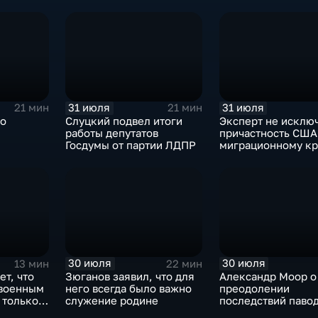
квадратных метров
антироссийской
жилья.
риторики оппозиц
31 июля
31 июля
21 мин
21 мин
ро
Слуцкий подвел итоги
Эксперт не исклю
работы депутатов
причастность США
Госдумы от партии ЛДПР
миграционному кр
Испании
30 июля
30 июля
13 мин
22 мин
ет, что
Зюганов заявил, что для
Александр Моор о
 военным
него всегда было важно
преодолении
 только
служение родине
последствий павод
Тюменской област