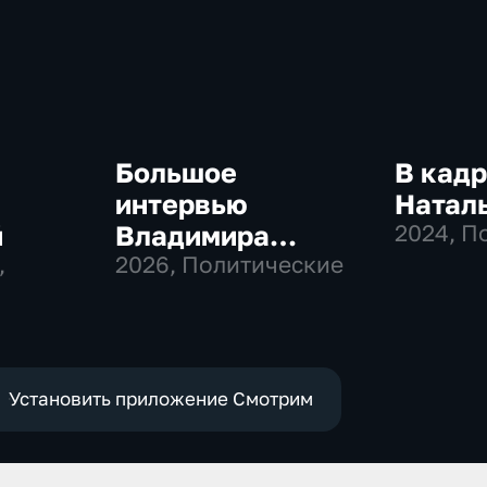
Большое
В кадр
интервью
Натал
й
Владимира
2024
, П
,
Соловьева
2026
, Политические
Роджеру Кеппелю
Установить приложение Смотрим