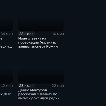
28 июля
34 мин
10 мин
ра
Иран ответит на
провокации Украины,
ации,
заявил эксперт Рожин
ного
иная
ова
ектору
23 июля
12 мин
22 мин
Денис Мантуров
ях ДНР
рассказал о планах по
выпуску оксидов редких
металлов на