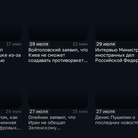
29 июля
29 июля
17 мин
13 мин
мп
Войтоловский заявил, что
Интервью Минист
шке из-за
Киев не сможет
иностранных дел
ью
создавать противоракеты
Российской Федер
несколько лет
лидера предвыбор
списка партии «Ед
Россия» С.В.Лавр
генеральному дир
агентства ТАСС
А.О.Кондрашову
27 июля
27 июля
24 мин
15 мин
том, как
Олейник заявил, что
Денис Пушилин о
книжная
Иран не обещал
последних новост
ифровых
Зеленскому
безопасность