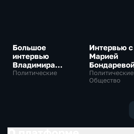
Большое
Интервью с
интервью
Марией
Владимира
Бондарево
Путина Сергею
Политические
Политические
Общество
Брилеву
О платформе