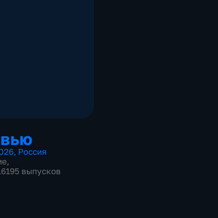
рвью
026
,
Россия
ие
,
 16195 выпусков