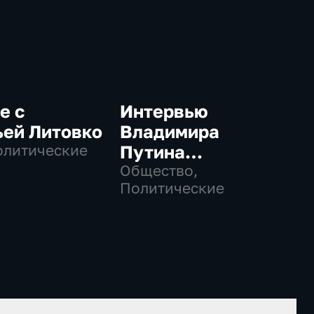
е с
Интервью
ьей Литовко
Владимира
олитические
Путина
телекомпании
Общество,
Политические
NBC