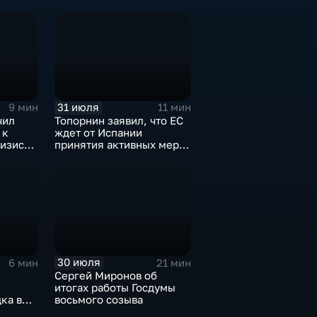
обмены ударами, однако,
ии
масштабного
наступления все-таки не
будет
31 июля
9 мин
11 мин
чил
Топорнин заявил, что ЕС
 к
ждет от Испании
изису в
принятия активных мер
против мигрантов
30 июля
6 мин
21 мин
Сергей Миронов об
итогах работы Госдумы
ка в
восьмого созыва
и