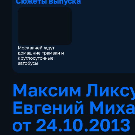
Сюжеты выпуска
Москвичей ждут
домашние трамваи и
круглосуточные
автобусы
Максим Ликсу
Евгений Миха
от 24.10.201