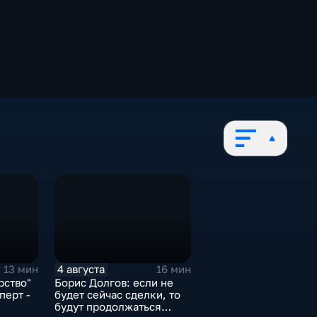
4 августа
13 мин
16 мин
рство"
Борис Долгов: если не
перт -
будет сейчас сделки, то
будут продолжаться