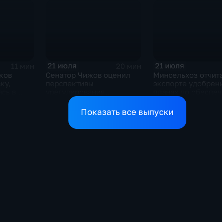
21 июля
21 июля
11 мин
20 мин
ков
Сенатор Чижов оценил
Минсельхоз отчит
ку,
перспективы
экспорте удобрен
сь в
урегулирования
планах по обеспе
жду США
конфликтов на Ближнем
аграриев топливо
Востоке и диалог с
Показать все выпуски
Европой