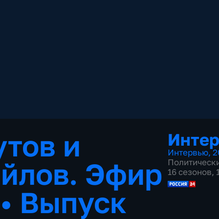
тов и
Инте
Интервью
,
2
йлов. Эфир
Политическ
16 сезонов,
3
•
Выпуск