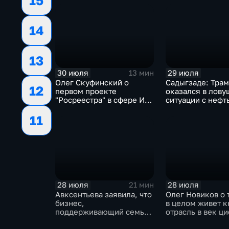
15
14
13
30 июля
29 июля
13 мин
Олег Скуфинский о
Садыгзаде: Тра
12
первом проекте
оказался в лову
"Росреестра" в сфере ИИ
ситуации с нефт
электронном помощнике
11
"Ева"
28 июля
28 июля
21 мин
Авксентьева заявила, что
Олег Новиков о 
бизнес,
в целом живет 
поддерживающий семьи,
отрасль в век ц
должен получать
технологий