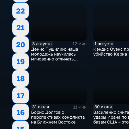
украинском политикуме
спортсменок
22
21
20
3 августа
1 августа
12 мин
Денис Пушилин: наша
Кэндис Оуэнс п
молодежь научилась
убийство Керка
мгновенно отличать
19
правду от лжи
18
17
31 июля
30 июля
11 мин
16
Борис Долгов о
Василенко счита
перспективах конфликта
удары Ирана по
на Ближнем Востоке
базам США – это
начало