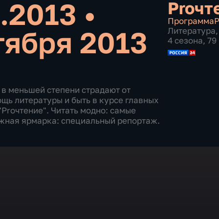
0.2013
•
Proчт
Программа
Р
тября 2013
Литература
,
4 сезона, 7
 в меньшей степени страдают от
щь литературы и быть в курсе главных
Proчтение". Читать модно: самые
жная ярмарка: специальный репортаж.