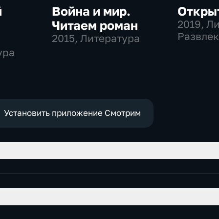
й
Война и мир.
Откры
г
Читаем роман
2019
, Л
Развлек
2015
, Литература
ура
ода
 в
Установить приложение Смотрим