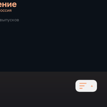
ение
оссия
9 выпусков