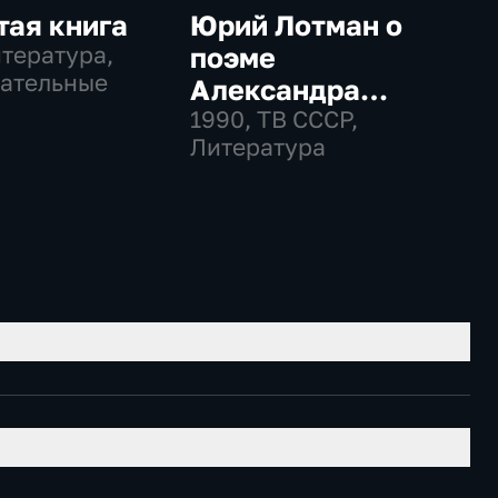
тая книга
Юрий Лотман о
итература,
поэме
ательные
Александра
Пушкина
1990
, ТВ СССР,
Литература
"Полтава"