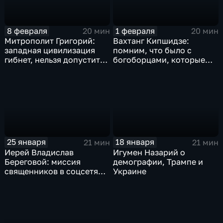
8 февраля
1 февраля
20 мин
20 мин
Митрополит Григорий:
Вахтанг Кипшидзе:
западная цивилизация
помним, что было с
гибнет, нельзя допустить
богоборцами, которые
этого у нас
считали, что победили
Церковь
25 января
18 января
21 мин
21 мин
Иерей Владислав
Игумен Назарий о
Береговой: миссия
демографии, Трампе и
священников в соцсетях
Украине
приводит людей в храм