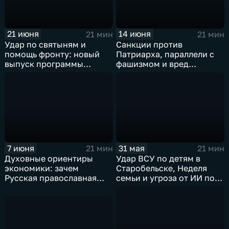
21 июня
14 июня
21 мин
21 мин
Удар по святыням и
Санкции против
помощь фронту: новый
Патриарха, параллели с
выпуск программы
фашизмом и вред
"Церковь и мир"
"курсов"
онлайн‑психологов
7 июня
31 мая
21 мин
21 мин
Духовные ориентиры
Удар ВСУ по детям в
экономики: зачем
Старобельске, Неделя
Русская православная
семьи и угроза от ИИ по
церковь участвует в
мнению православной
Петербургском
церкви
экономическом форуме