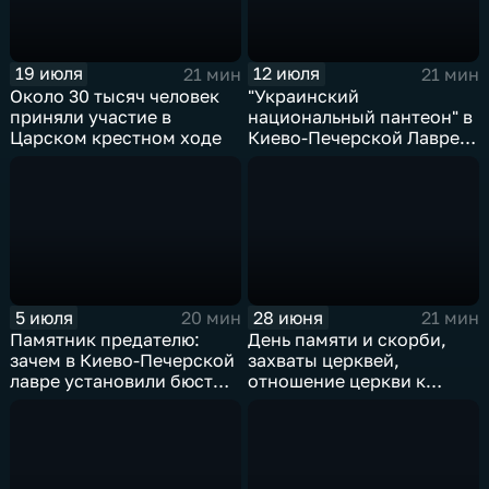
19 июля
12 июля
21 мин
21 мин
Около 30 тысяч человек
"Украинский
приняли участие в
национальный пантеон" в
Царском крестном ходе
Киево‑Печерской Лавре,
День семьи и
нравственность ИИ
5 июля
28 июня
20 мин
21 мин
Памятник предателю:
День памяти и скорби,
зачем в Киево-Печерской
захваты церквей,
лавре установили бюст
отношение церкви к
Мазепе
детской эвтаназии