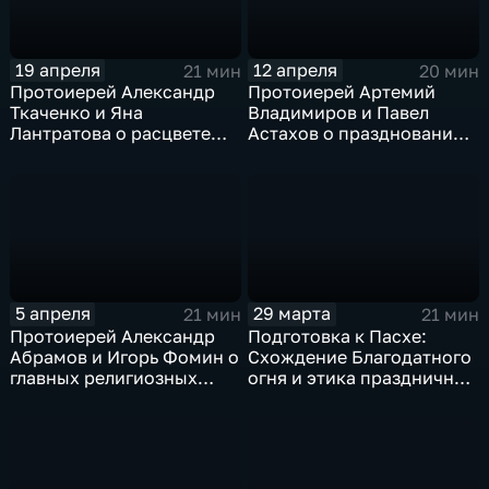
19 апреля
12 апреля
21 мин
20 мин
Протоиерей Александр
Протоиерей Артемий
Ткаченко и Яна
Владимиров и Павел
Лантратова о расцвете
Астахов о праздновании
церкви и об опасности
Пасхи
медиапространства
5 апреля
29 марта
21 мин
21 мин
Протоиерей Александр
Подготовка к Пасхе:
Абрамов и Игорь Фомин о
Схождение Благодатного
главных религиозных
огня и этика праздничной
темах недели
торговли