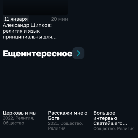
11 января
20 мин
Александр Щипков:
религия и язык
принципиальны для
русской идентичности
Еще
интересное
Церковь и мы
Расскажи мне о
Большое
Боге
интервью
2022
, Религия,
Общество
Святейшего
2021
, Общество,
Религия
Патриарха
Общество, Религия
Московского и