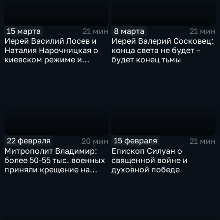
15 марта
8 марта
21 мин
21 мин
Иерей Василий Лосев и
Иерей Валерий Сосковец:
Наталия Нарочницкая о
конца света не будет –
киевском режиме и
будет конец тьмы
Паралимпиаде
22 февраля
15 февраля
20 мин
21 мин
Митрополит Владимир:
Епископ Силуан о
более 50-55 тыс. военных
священной войне и
приняли крещение на
духовной победе
поле брани