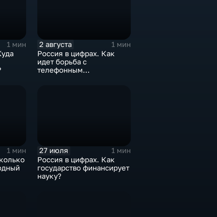
2 августа
1 мин
1 мин
Куда
Россия в цифрах. Как
идет борьба с
?
телефонным
мошенничеством?
27 июля
1 мин
1 мин
сколько
Россия в цифрах. Как
одный
государство финансирует
науку?