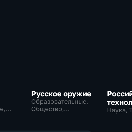
Русское оружие
Росси
Образовательные,
техно
е,
Общество,
Наука, 
технологии