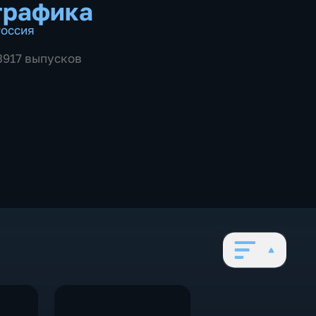
графика
оссия
 3917 выпусков