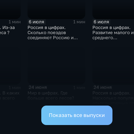
6 июля
6 июля
1 мин
1 мин
. Из-за
Россия в цифрах.
Россия в цифрах.
еса ?
Сколько поездов
Развитие малого и
соединяют Россию и
среднего
Белоруссию ?
предпринимательс
24 июня
24 июня
1 мин
1 мин
. В каких
Мир в цифрах. Где
Россия в цифрах.
 всего
больше всего лесов?
Насколько попул
альтернативные с
оплаты?
Показать все выпуски