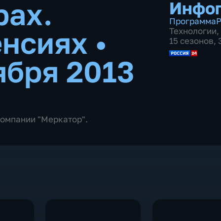
рах.
Инфо
Программа
Р
енсиях
•
Технологии
,
15 сезонов,
ября 2013
компании "Меркатор".