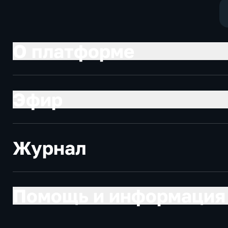
О платформе
Эфир
Журнал
Помощь и информация