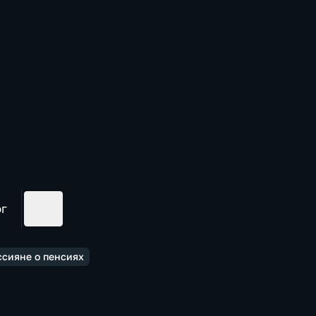
ог
ссияне о пенсиях