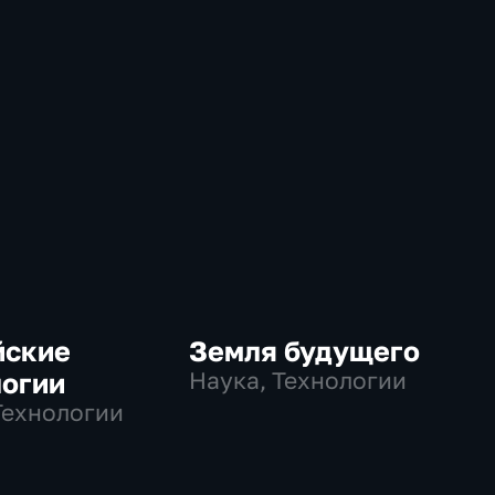
йские
Земля будущего
логии
Наука, Технологии
Технологии