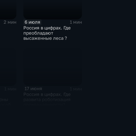
6 июля
2 мин
1 мин
Россия в цифрах. Где
преобладают
высаженные леса ?
тва
17 июня
1 мин
1 мин
Россия в цифрах. Где
ярны
развита роботизация
пособы
промышленности?