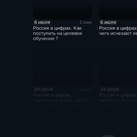
6 июля
6 июля
1 мин
Россия в цифрах. Как
Россия в цифрах
поступить на целевое
чего исчезают л
обучение ?
24 июня
24 июня
1 мин
Россия в цифрах.
Россия в цифрах
Насколько высок спрос
регионах больше
на строящееся жилье?
лесов?