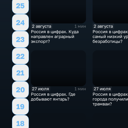
25
24
2 августа
2 августа
1 мин
Россия в цифрах. Куда
Россия в цифрах
направлен аграрный
самый низкий у
23
экспорт?
безработицы?
22
21
20
27 июля
27 июля
1 мин
Россия в цифрах. Где
Россия в цифрах
добывают янтарь?
города получил
трамваи?
19
18