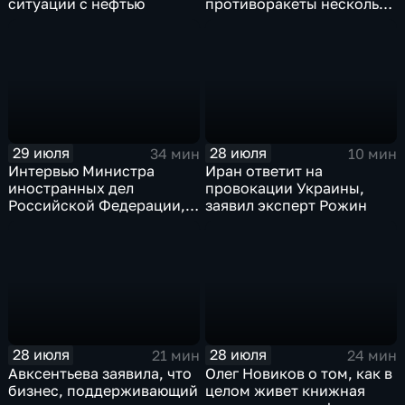
ситуации с нефтью
противоракеты несколько
лет
29 июля
28 июля
34 мин
10 мин
Интервью Министра
Иран ответит на
иностранных дел
провокации Украины,
Российской Федерации,
заявил эксперт Рожин
лидера предвыборного
списка партии «Единая
Россия» С.В.Лаврова
генеральному директору
агентства ТАСС
А.О.Кондрашову
28 июля
28 июля
21 мин
24 мин
Авксентьева заявила, что
Олег Новиков о том, как в
бизнес, поддерживающий
целом живет книжная