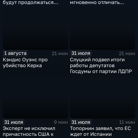
будут продолжаться
мгновенно отличать
обмены ударами, однако,
правду от лжи
масштабного
наступления все-таки не
будет
1 августа
31 июля
21 мин
21 мин
Кэндис Оуэнс про
Слуцкий подвел итоги
убийство Керка
работы депутатов
Госдумы от партии ЛДПР
31 июля
31 июля
9 мин
11 мин
Эксперт не исключил
Топорнин заявил, что ЕС
причастность США к
ждет от Испании