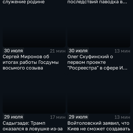
служение родине
последствий паводка в
Тюменской области
30 июля
30 июля
21 мин
13 мин
Сергей Миронов об
Олег Скуфинский о
итогах работы Госдумы
первом проекте
восьмого созыва
"Росреестра" в сфере ИИ
электронном помощнике
"Ева"
29 июля
29 июля
17 мин
13 мин
Садыгзаде: Трамп
Войтоловский заявил, что
оказался в ловушке из-за
Киев не сможет создавать