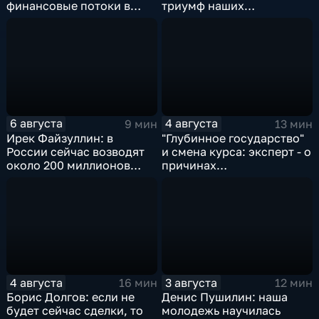
финансовые потоки в
триумф наших
украинском политикуме
спортсменок
6 августа
4 августа
9 мин
13 мин
Ирек Файзуллин: в
"Глубинное государство"
России сейчас возводят
и смена курса: эксперт - о
около 200 миллионов
причинах
квадратных метров
антироссийской
жилья.
риторики оппозиции
4 августа
3 августа
16 мин
12 мин
Борис Долгов: если не
Денис Пушилин: наша
будет сейчас сделки, то
молодежь научилась