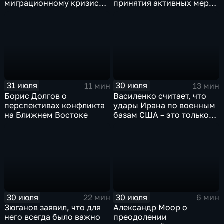
миграционному кризису в
принятия активных мер
Испании
против мигрантов
31 июля
30 июля
11 мин
13 мин
Борис Долгов о
Василенко считает, что
перспективах конфликта
удары Ирана по военным
на Ближнем Востоке
базам США – это только
начало
30 июля
30 июля
22 мин
6 мин
Зюганов заявил, что для
Александр Моор о
него всегда было важно
преодолении