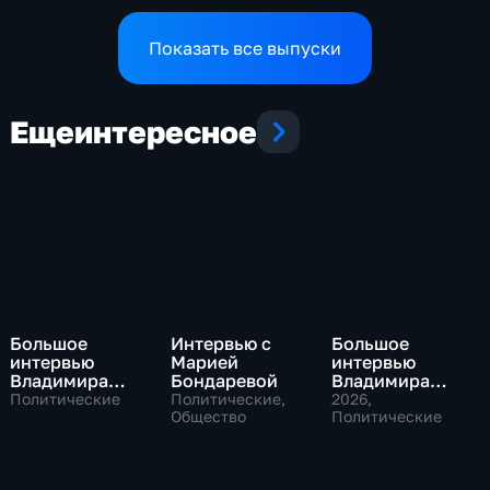
планах по обеспечению
что может нанести удар
аграриев топливом
по экономике страны
Показать все выпуски
Еще
интересное
Большое
Интервью с
Большое
интервью
Марией
интервью
Владимира
Бондаревой
Владимира
Путина Сергею
Соловьева
Политические
Политические,
2026
,
Брилеву
Общество
Роджеру
Политические
Кеппелю