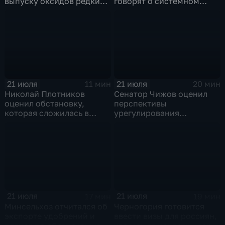
выпуску оксидов редких
говорят о системном
металлов на
политическом кризисе на
Соликамском магниевом
Украине
заводе к 2028 году
21 июля
21 июля
11 мин
20 мин
Николай Плотников
Сенатор Чижов оценил
оценил обстановку,
перспективы
которая сложилась в
урегулирования
отношениях между США и
конфликтов на Ближнем
Ираном
Востоке и диалог с
Европой
21 июля
21 июля
17 мин
19 мин
Минсельхоз отчитался об
Черногория готовится
экспорте удобрений и
ввести визы для россиян,