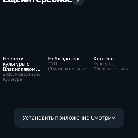
Новости
Наблюдатель
Контекст
культуры с
2011 – …
,
Культура,
Владиславом
Образовательные,
Образовательные
Культура
Флярковским
2015
, Новостные,
Культура
Установить приложение Смотрим