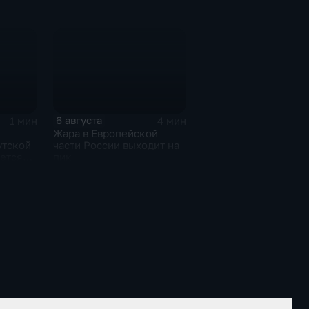
6 августа
1 мин
4 мин
Жара в Европейской
утской
части России выходит на
ется
пик