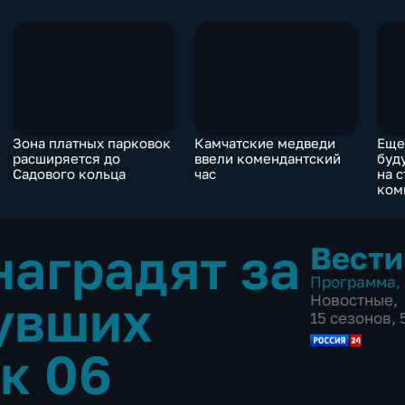
Зона платных парковок
Камчатские медведи
Еще
расширяется до
ввели комендантский
буд
Садового кольца
час
на 
ком
аградят за
Вести
Программа
,
увших
Новостные
,
15 сезонов,
к 06