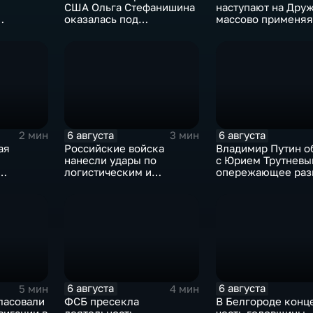
США Ольга Стефанишина
наступают на Друж
оказалась под
массово применяя
амках
следствием по делу о
оптоволоконные 
коррупции
 союза
6 августа
6 августа
2 мин
3 мин
ая
Российские войска
Владимир Путин о
нанесли удары по
с Юрием Трутневы
логистическим и
опережающее раз
иад для
энергетическим
Дальнего Востока
узы
объектам ВСУ
6 августа
6 августа
5 мин
4 мин
ласовали
ФСБ пресекла
В Белгороде конце