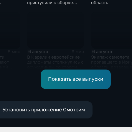
приступили к сборке
область
дебаркадеров
 прыжкам
6 августа
6 августа
5 мин
6 мин
ти
В Карелии европейские
Экипаж самолета,
нают
дипломаты столкнулись с
пропавшего в Ирк
тней
осуждением со стороны
области, возвраща
жителей
домой
Показать все выпуски
Установить приложение Смотрим