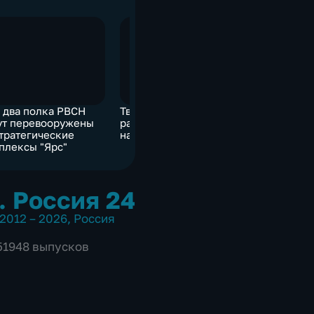
 два полка РВСН
Тверской суд
Право на 
ут перевооружены
рассматривает жалобу
придется 
стратегические
на приговор Фарберу
суде
плексы "Ярс"
. Россия 24
2012 – 2026
,
Россия
 51948 выпусков