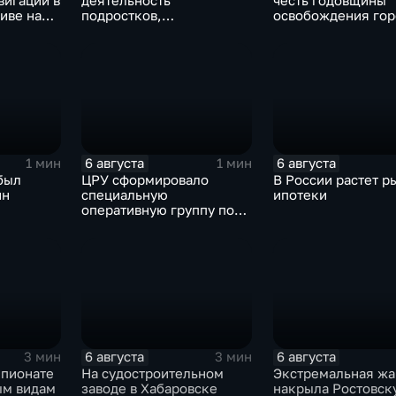
вигации в
деятельность
честь годовщины
иве на
подростков,
освобождения гор
завербованных
продолжился нес
США
украинскими
на блэкаут
спецслужбами для
терактов в России
6 августа
6 августа
1 мин
1 мин
был
ЦРУ сформировало
В России растет р
ин
специальную
ипотеки
оперативную группу по
смене власти на Кубе.
6 августа
6 августа
3 мин
3 мин
мпионате
На судостроительном
Экстремальная жа
ым видам
заводе в Хабаровске
накрыла Ростовск