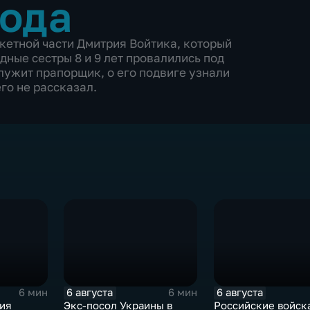
года
кетной части Дмитрия Войтика, который
дные сестры 8 и 9 лет провалились под
служит прапорщик, о его подвиге узнали
его не рассказал.
6 августа
6 августа
6 мин
6 мин
зия
Экс-посол Украины в
Российские войск