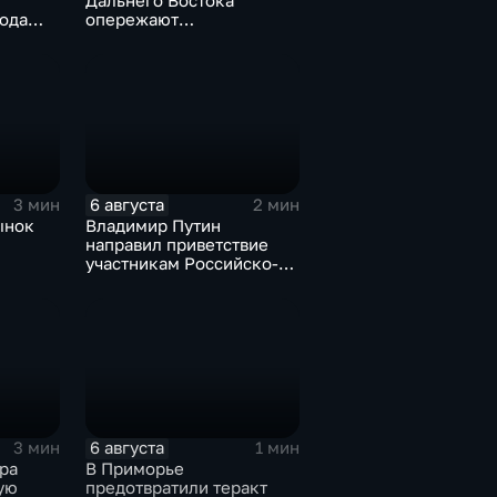
Дальнего Востока
ода
опережают
мотря
среднероссийские
показатели
6 августа
3 мин
2 мин
ынок
Владимир Путин
направил приветствие
участникам Российско-
киргизского
экономического форума
и Российско-киргизской
межрегиональной
конференции
6 августа
3 мин
1 мин
ра
В Приморье
ую
предотвратили теракт