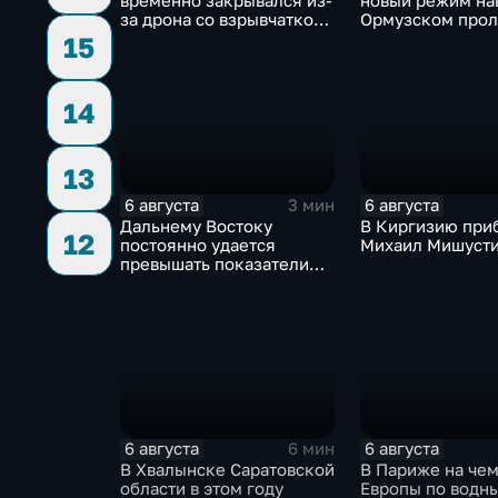
временно закрывался из-
новый режим на
за дрона со взрывчаткой
Ормузском прол
рядом с украинским
фоне нехватки
15
грузовым самолетом
боеприпасов у 
14
13
6 августа
6 августа
3 мин
Дальнему Востоку
В Киргизию при
12
постоянно удается
Михаил Мишуст
превышать показатели
привлечения
инвестицийВ
6 августа
6 августа
6 мин
В Хвалынске Саратовской
В Париже на че
области в этом году
Европы по водн