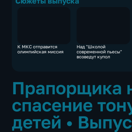
Сюжеты выпуска
К МКС отправится
Над "Школой
олимпийская миссия
современной пьесы"
возведут купол
Прапорщика н
спасение тон
детей
•
Выпус