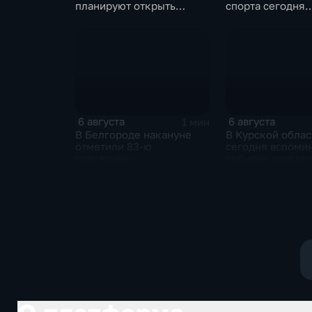
планируют открыть
спорта сегодня
новую больницу
завершаются
выступления по
в воду
6 августа
6 августа
1 мин
В Белгороде накануне
В Курской облас
отметили 83-ю
сегодня вспоми
годовщину
события двухле
освобождения города от
давности
немецко-фашистских
захватчиков