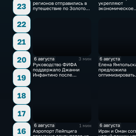
регионов отправились в
укрепляют
23
путешествие по Золотому
экономическое
кольцу в рамках проекта
партнерство в р
"Кольцо Открытия"
Евразийского
22
экономического
21
20
6 августа
6 августа
3 мин
Руководство ФИФА
Елена Ямпольск
поддержало Джанни
предложила
Инфантино после
оптимизировать
19
скандала с продажей
перечень олимп
прав на чемпионаты мира
поступления в в
18
17
6 августа
6 августа
1 мин
16
Аэропорт Лейпцига
Иран и Оман сог