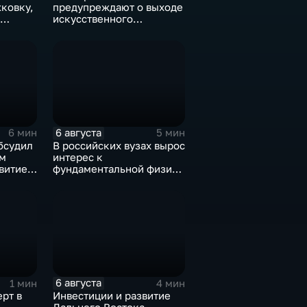
ковку,
предупреждают о выходе
искусственного
дроны
интеллекта из-под
контроля разработчиков
6 августа
6 мин
5 мин
бсудил
В российских вузах вырос
м
интерес к
витие
фундаментальной физике
и авиастроению на фоне
перехода к новой модели
образования
6 августа
1 мин
4 мин
рт в
Инвестиции и развитие