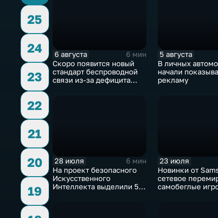
25
24
6 августа
5 августа
6 мин
Скоро появится новый
В личных автом
стандарт беспроводной
начали показыва
23
связи из-за дефицита
рекламу
чипов
22
21
20
28 июля
23 июля
6 мин
На проект безопасного
Новинки от Sam
Искусственного
сетевое переми
Интеллекта выделили 5
самобеглые игр
19
миллиардов долларов
контроллеры