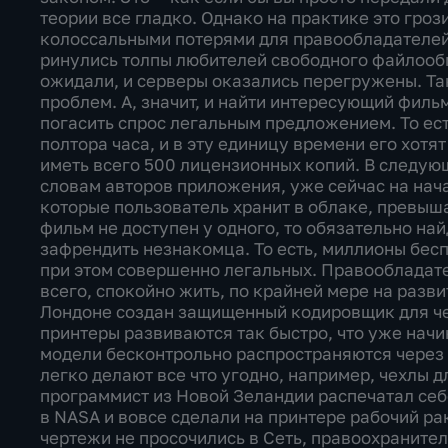
теории все гладко. Однако на практике это гроз
колоссальными потерями для правообладателей.
ринулись толпы любителей свободного файлообм
ожидали, и серверы оказались перегружены. Так
проблем. А, значит, и найти интересующий филь
погасить спрос легальным предложением. То ест
полтора часа, и в эту единицу времени его хотя
иметь всего 500 лицензионных копий. В следующ
словам авторов приложения, уже сейчас на нач
которые пользователь хранит в облаке, превышае
фильм не доступен у одного, то обязательно найд
зафрендить незнакомца. То есть, миллионы бес
при этом совершенно легальных. Правообладате
всего, спокойно жить, по крайней мере на развит
Лондоне создан защищенный кодировщик для че
принтеры развиваются так быстро, что уже начи
модели бесконтрольно распространяются через 
легко делают все что угодно, например, чехлы 
программист из Новой Зеландии распечатал себе
в NASA и вовсе сделали на принтере рабочий ра
чертежи не просочились в Сеть, правоохраните