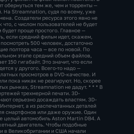
ит обернуться тем же, чем и торренты —
 На Streamnation, судя по всему, уже
ена. Создатели ресурса этого явно не
 что, с числом пользователей не будет
м будет проще простого. Главное —
ь, если средний фильм идет, скажем,
т посмотреть 500 человек, достаточно
ие полтора часа — все по новой. По
альном этапе средний объем файлов,
т 150 гигабайт. Это значит, что если
ется у другого. Всего-то надо —
платных просмотров в DVD-качестве. И
ли пока никак не реагируют. Но, скорее
ых рынках, Streamnation не дадут. * * * В
ртежей трехмерной печати. 3D-
нают серьезно досаждать властям. 3D-
Интернет, а из распечатанных деталей
для смартфонов или даже оружие. Один
 целый автомобиль Aston Martin DB4. А
кетный двигатель. Чтобы подобные
ли в Великобритании и США начали