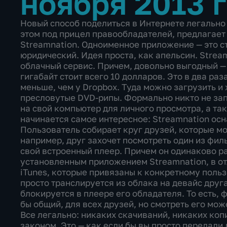
ноября 2013 
Новый способ поделиться в Интернете легально
этом под прицел правообладателей, предлагае
Streamnation. Одноименное приложение — это ст
юридический. Идея проста, как апельсин. Stre
облачный сервис. Причем, довольно выгодный —
гигабайт стоит всего 10 долларов. Это в два раза
меньше, чем у Dropbox. Туда можно загрузить и 
пресловутые DVD-рипы. Формально никто не за
на свой компьютер для личного просмотра, а так
начинается самое интересное: Streamnation ос
Пользователь собирает круг друзей, которые мог
например, друг захочет посмотреть один из фил
свой встроенный плеер. Причем он одинаково ра
установленным приложением Streamnation, в от
iTunes, которые привязаны к конкретному поль
просто транслируется из облака на девайс друга
блокируется в плеере его обладателя. То есть, 
бы общий, для всех друзей, но смотреть его мо
Все легально: никаких скачиваний, никаких копи
законом. Это — как если бы вы просто передали