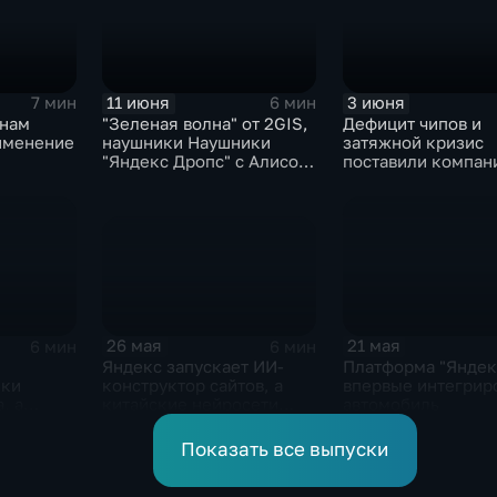
11 июня
3 июня
7 мин
6 мин
онам
"Зеленая волна" от 2GIS,
Дефицит чипов и
именение
наушники Наушники
затяжной кризис
"Яндекс Дропс" с Алисой
поставили компан
Al, Kandinsky 6.0 Image
GoPro под угрозу
Pro от Сбера
закрытия
26 мая
21 мая
6 мин
6 мин
Яндекс запускает ИИ-
Платформа "Яндек
конструктор сайтов, а
ики
впервые интегрир
китайские нейросети
, а
автомобиль
демпингуют цены
ры на
нить
Показать все выпуски
в