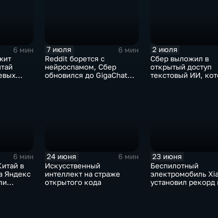
7 июля
2 июля
6 мин
6 мин
жит
Reddit борется с
Сбер выложил в
итай
нейроспамом, Сбер
открытый доступ
евых
обновился до GigaChat
текстовый ИИ, ко
 обладает
3.5 Ultra, в Китае
думает "по-челове
ограничивают AI-
компаньонов, фактчекинг
роликов YouTube
24 июня
23 июня
6 мин
6 мин
итай в
Искусственный
Беспилотный
а Яндекс
интеллект на страже
электромобиль Xi
ли
открытого кода
установил рекорд 
ИИ- и
трассе Нюрбургри
решения