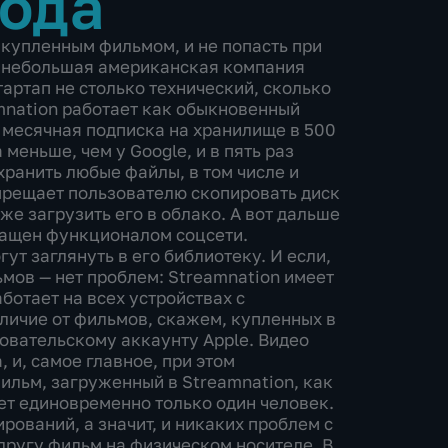
года
 купленным фильмом, и не попасть при
т небольшая американская компания
артап не столько технический, сколько
amnation работает как обыкновенный
 месячная подписка на хранилище в 500
 меньше, чем у Google, и в пять раз
хранить любые файлы, в том числе и
прещает пользователю скопировать диск
же загрузить его в облако. А вот дальше
нащен функционалом соцсети.
ут заглянуть в его библиотеку. И если,
ьмов — нет проблем: Streamnation имеет
ботает на всех устройствах с
личие от фильмов, скажем, купленных в
зовательскому аккаунту Apple. Видео
, и, самое главное, при этом
фильм, загруженный в Streamnation, как
жет единовременно только один человек.
рований, а значит, и никаких проблем с
 другу фильм на физическом носителе. В