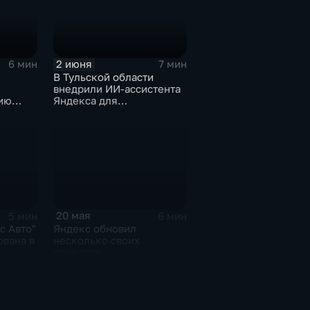
2 июня
7 мин
6 мин
В Тульской области
внедрили ИИ-ассистента
Яндекса для
ию
кардиопациентов
20 мая
5 мин
6 мин
с Авто"
Яндекс обновил
ована в
несколько своих
сервисов