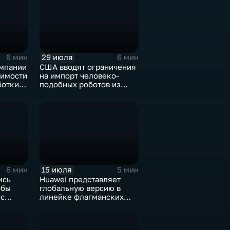
29 июля
6 мин
6 мин
мпании
США вводят ограничения
димости
на импорт человеко-
ботки
подобных роботов из
Китая
15 июля
6 мин
5 мин
ись
Huawei представляет
обы
глобальную версию в
 с
линейке флагманских
фотосмартфонов Pura