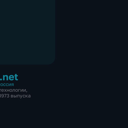
.net
оссия
технологии
,
 3973 выпуска