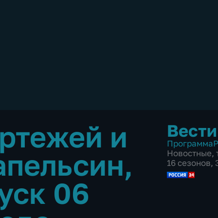
ртежей и
Вести
Программа
Р
апельсин,
Новостные
,
16 сезонов,
уск 06