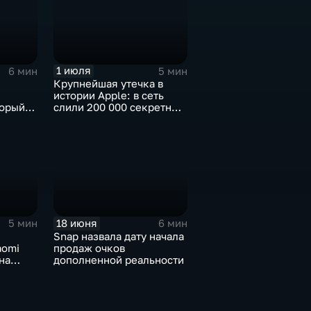
1 июля
6 мин
5 мин
Крупнейшая утечка в
истории Apple: в сеть
торый
слили 200 000 секретных
чески"
документов
18 июня
5 мин
6 мин
Snap назвала дату начала
aomi
продаж очков
на
дополненной реальности
нг