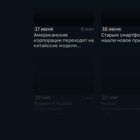
17 июня
16 июня
6 мин
Американские
Старым смартф
корпорации переходят на
нашли новое пр
китайские модели
искусственного
интеллекта
28 мая
27 мая
7 мин
Яндекс и Huawei
Рынок
представили
микроэлектрон
технологические
избежал кризиса
новинки для бизнеса и
новые процессо
микроэлектроники
ARM могут изме
рынок ноутбуко