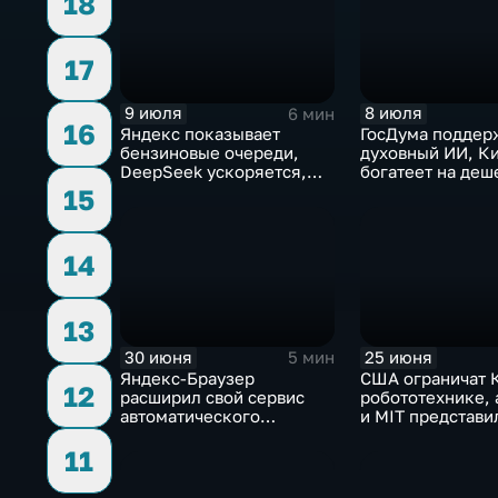
18
17
9 июля
8 июля
6 мин
16
Яндекс показывает
ГосДума поддер
бензиновые очереди,
духовный ИИ, К
DeepSeek ускоряется,
богатеет на деш
китайцы не хотят
токенах, Claude
15
делиться ИИ
подсознанием
14
13
30 июня
25 июня
5 мин
Яндекс-Браузер
США ограничат К
12
расширил свой сервис
робототехнике, 
автоматического
и MIT представи
нейросетевого дубляжа
инновационные 
11
видео
навигационные 