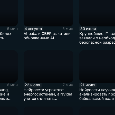
4 августа
30 июля
6 мин
5 мин
обилях
Alibaba и СБЕР выкатили
Крупнейшие IT‑ко
ть
обновленные AI
заявили о необхо
безопасной разра
ИИ
22 июля
21 июля
6 мин
7 мин
sung,
Нейросети угрожают
Нейросети научил
рие и
энергосистемам, а NVidia
анализировать пр
овые
учится отличать
байкальской воды
дипфейки от реального
точностью 87%
видео