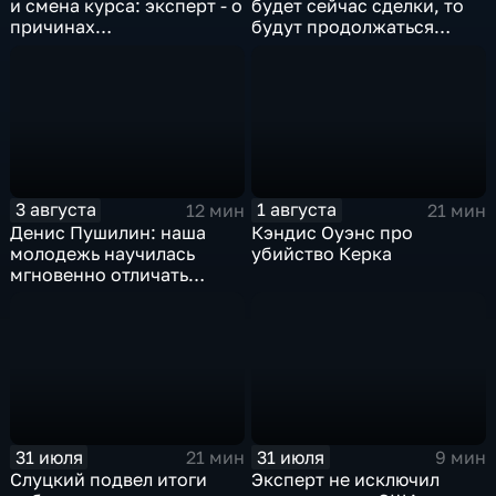
и смена курса: эксперт - о
будет сейчас сделки, то
причинах
будут продолжаться
антироссийской
обмены ударами, однако,
риторики оппозиции
масштабного
наступления все-таки не
будет
3 августа
1 августа
12 мин
21 мин
Денис Пушилин: наша
Кэндис Оуэнс про
молодежь научилась
убийство Керка
мгновенно отличать
правду от лжи
31 июля
31 июля
21 мин
9 мин
Слуцкий подвел итоги
Эксперт не исключил