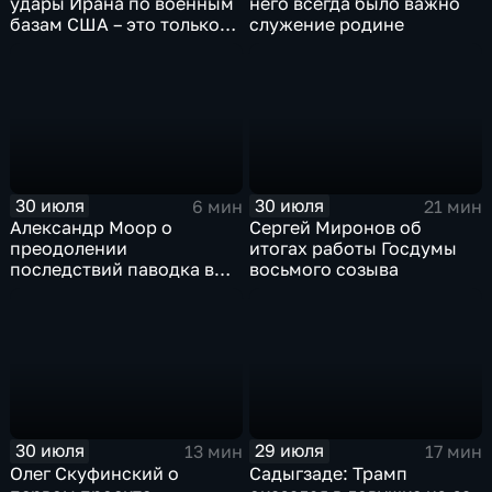
удары Ирана по военным
него всегда было важно
базам США – это только
служение родине
начало
30 июля
30 июля
6 мин
21 мин
Александр Моор о
Сергей Миронов об
преодолении
итогах работы Госдумы
последствий паводка в
восьмого созыва
Тюменской области
30 июля
29 июля
13 мин
17 мин
Олег Скуфинский о
Садыгзаде: Трамп