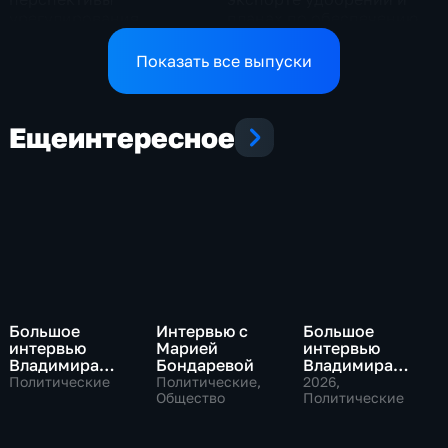
урегулирования
планах по обеспечению
конфликтов на Ближнем
аграриев топливом
Востоке и диалог с
Показать все выпуски
Европой
Еще
интересное
Большое
Интервью с
Большое
интервью
Марией
интервью
Владимира
Бондаревой
Владимира
Путина Сергею
Соловьева
Политические
Политические,
2026
,
Брилеву
Общество
Роджеру
Политические
Кеппелю