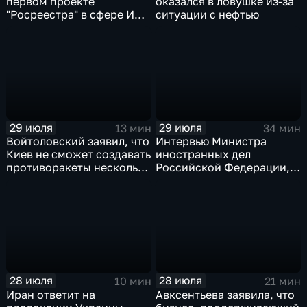
первом проекте
оказался в ловушке из-за
"Росреестра" в сфере ИИ
ситуации с нефтью
электронном помощнике
"Ева"
29 июля
29 июля
13 мин
34 мин
Войтоловский заявил, что
Интервью Министра
Киев не сможет создавать
иностранных дел
противоракеты несколько
Российской Федерации,
лет
лидера предвыборного
списка партии «Единая
Россия» С.В.Лаврова
генеральному директору
агентства ТАСС
А.О.Кондрашову
28 июля
28 июля
10 мин
21 мин
Иран ответит на
Авксентьева заявила, что