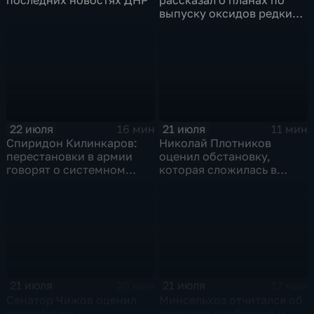
выпуску оксидов редких
металлов на
Соликамском магниевом
заводе к 2028 году
22 июля
21 июля
16 мин
11 мин
Спиридон Килинкаров:
Николай Плотников
перестановки в армии
оценил обстановку,
говорят о системном
которая сложилась в
политическом кризисе на
отношениях между США и
Украине
Ираном
21 июля
21 июля
20 мин
17 мин
Сенатор Чижов оценил
Минсельхоз отчитался об
перспективы
экспорте удобрений и