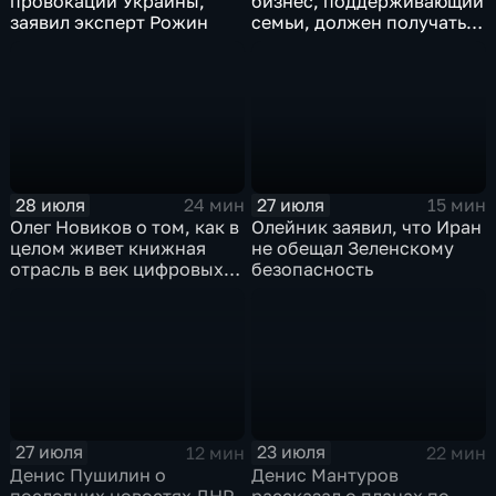
провокации Украины,
бизнес, поддерживающий
заявил эксперт Рожин
семьи, должен получать
преференции
28 июля
27 июля
24 мин
15 мин
Олег Новиков о том, как в
Олейник заявил, что Иран
целом живет книжная
не обещал Зеленскому
отрасль в век цифровых
безопасность
технологий
27 июля
23 июля
12 мин
22 мин
Денис Пушилин о
Денис Мантуров
последних новостях ДНР
рассказал о планах по