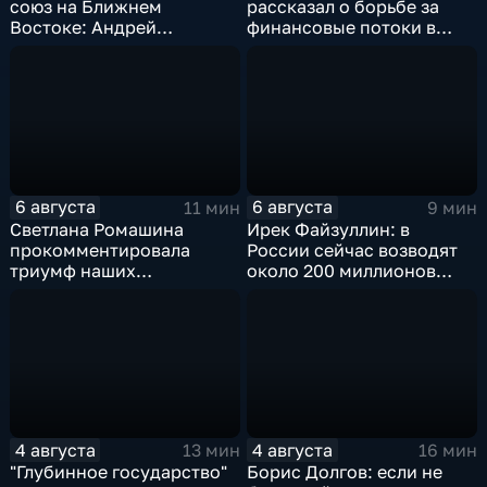
союз на Ближнем
рассказал о борьбе за
Востоке: Андрей
финансовые потоки в
Бакланов комментирует
украинском политикуме
мотивы и риски
соглашения
6 августа
6 августа
11 мин
9 мин
Светлана Ромашина
Ирек Файзуллин: в
прокомментировала
России сейчас возводят
триумф наших
около 200 миллионов
спортсменок
квадратных метров
жилья.
4 августа
4 августа
13 мин
16 мин
"Глубинное государство"
Борис Долгов: если не