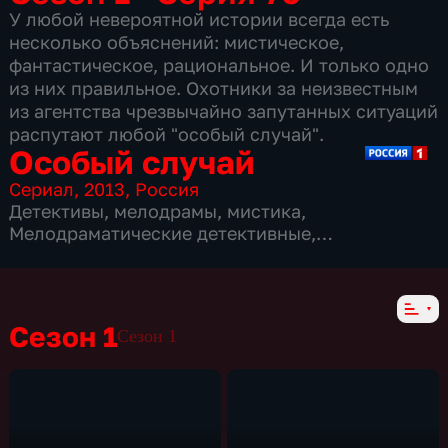
У любой невероятной истории всегда есть
несколько объяснений: мистическое,
фантастическое, рациональное. И только одно
из них правильное. Охотники за неизвестным
из агентства чрезвычайно запутанных ситуаций
распутают любой "особый случай".
Особый случай
Сериал
,
2013
,
Россия
Детективы
,
мелодрамы
,
мистика
,
Мелодраматические детективные
,
мистические детективы
,
362 серии
Сезон 1
Сезон 1