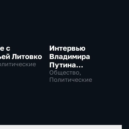
е с
Интервью
ьей Литовко
Владимира
олитические
Путина
телекомпании
Общество,
Политические
NBC