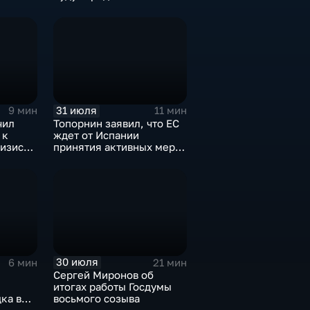
обмены ударами, однако,
ии
масштабного
наступления все-таки не
будет
31 июля
9 мин
11 мин
чил
Топорнин заявил, что ЕС
 к
ждет от Испании
изису в
принятия активных мер
против мигрантов
30 июля
6 мин
21 мин
Сергей Миронов об
итогах работы Госдумы
ка в
восьмого созыва