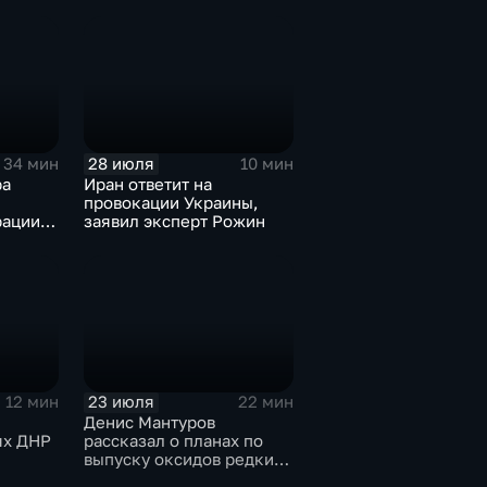
и
28 июля
34 мин
10 мин
ра
Иран ответит на
провокации Украины,
ации,
заявил эксперт Рожин
ного
иная
ова
ектору
23 июля
12 мин
22 мин
Денис Мантуров
ях ДНР
рассказал о планах по
выпуску оксидов редких
металлов на