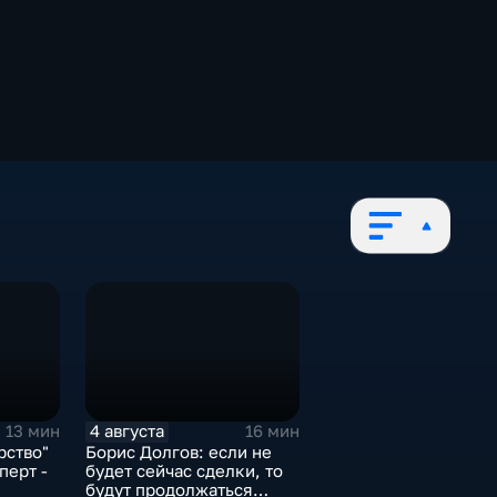
4 августа
13 мин
16 мин
рство"
Борис Долгов: если не
перт -
будет сейчас сделки, то
будут продолжаться