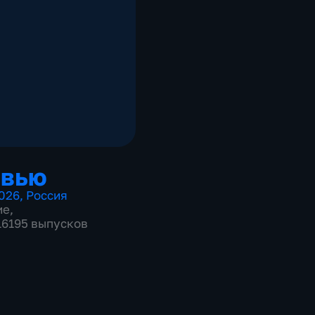
рвью
026
,
Россия
ие
,
 16195 выпусков