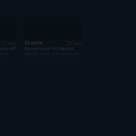
Соликамском магниевом
заводе к 2028 году
21 июля
17 мин
19 мин
ался об
Черногория готовится
ий и
ввести визы для россиян,
чению
что может нанести удар
м
по экономике страны