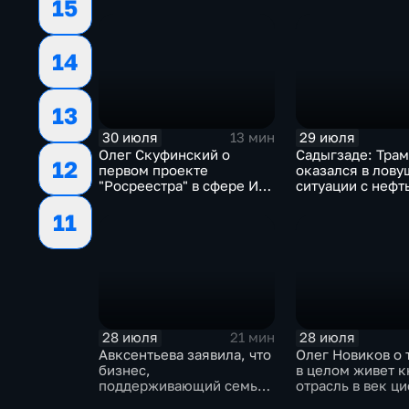
начало
15
14
13
30 июля
29 июля
13 мин
Олег Скуфинский о
Садыгзаде: Тра
12
первом проекте
оказался в лову
"Росреестра" в сфере ИИ
ситуации с нефт
электронном помощнике
11
"Ева"
28 июля
28 июля
21 мин
Авксентьева заявила, что
Олег Новиков о 
бизнес,
в целом живет 
поддерживающий семьи,
отрасль в век ц
должен получать
технологий