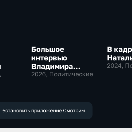
Большое
В кадр
интервью
Натал
й
Владимира
2024
, П
,
Соловьева
2026
, Политические
Роджеру Кеппелю
Установить приложение Смотрим