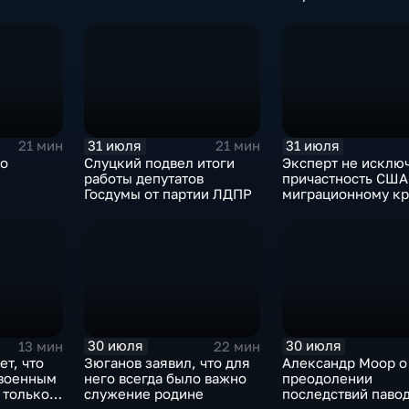
квадратных метров
антироссийской
жилья.
риторики оппозиц
31 июля
31 июля
21 мин
21 мин
ро
Слуцкий подвел итоги
Эксперт не исклю
работы депутатов
причастность США
Госдумы от партии ЛДПР
миграционному кр
Испании
30 июля
30 июля
13 мин
22 мин
ет, что
Зюганов заявил, что для
Александр Моор о
 военным
него всегда было важно
преодолении
 только
служение родине
последствий павод