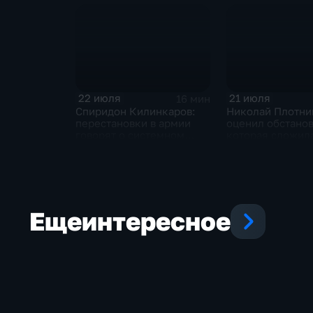
преференции
22 июля
21 июля
16 мин
Спиридон Килинкаров:
Николай Плотни
перестановки в армии
оценил обстанов
говорят о системном
которая сложила
политическом кризисе на
отношениях ме
Украине
и Ираном
Еще
интересное