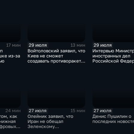
Тюменской област
29 июля
29 июля
17 мин
13 мин
мп
Войтоловский заявил, что
Интервью Минист
шке из-за
Киев не сможет
иностранных дел
ью
создавать противоракеты
Российской Федер
несколько лет
лидера предвыбор
списка партии «Ед
Россия» С.В.Лавр
генеральному дир
агентства ТАСС
А.О.Кондрашову
27 июля
27 июля
24 мин
15 мин
том, как
Олейник заявил, что
Денис Пушилин о
книжная
Иран не обещал
последних новост
ифровых
Зеленскому
безопасность