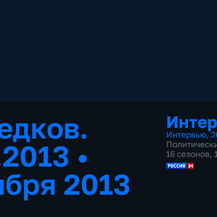
едков.
Инте
Интервью
,
2
1.2013
•
Политическ
16 сезонов,
ября 2013