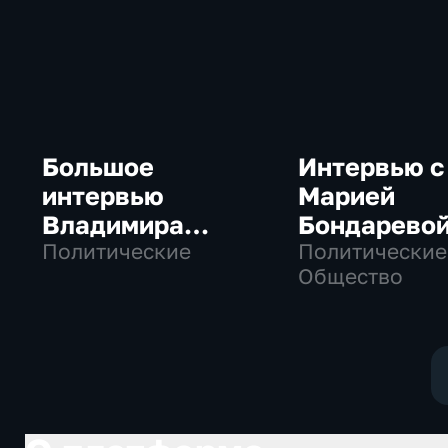
Большое
Интервью с
интервью
Марией
Владимира
Бондарево
Путина Сергею
Политические
Политические
Общество
Брилеву