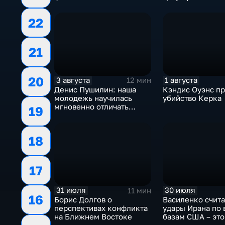
украинском политикуме
спортсменок
22
21
20
3 августа
1 августа
12 мин
Денис Пушилин: наша
Кэндис Оуэнс п
молодежь научилась
убийство Керка
мгновенно отличать
19
правду от лжи
18
17
31 июля
30 июля
11 мин
16
Борис Долгов о
Василенко счита
перспективах конфликта
удары Ирана по
на Ближнем Востоке
базам США – это