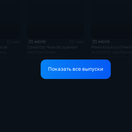
21 июля
21 июля
11 мин
20 мин
ков
Сенатор Чижов оценил
Минсельхоз отчит
ку,
перспективы
экспорте удобрен
сь в
урегулирования
планах по обеспе
жду США
конфликтов на Ближнем
аграриев топливо
Востоке и диалог с
Показать все выпуски
Европой