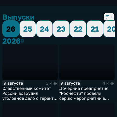
Выпуски
26
25
24
23
22
21
20
2026
2026
9 августа
9 августа
3 мин
4 мин
Следственный комитет
Дочерние предприятия
России возбудил
"Роснефти" провели
уголовное дело о теракте
серию мероприятий в
после ночной атаки ВСУ
поддержку коренных
на Белгород
народов Севера и
Дальнего Востока