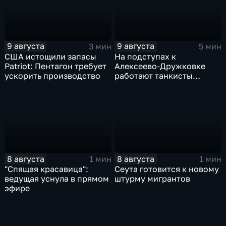
9 августа
9 августа
3 мин
5 мин
США истощили запасы
На подступах к
Patriot: Пентагон требует
Алексеево-Дружковке
ускорить производство
работают танкисты
"Южной"
8 августа
8 августа
1 мин
1 мин
"Спящая красавица":
Сеута готовится к новому
ведущая уснула в прямом
штурму мигрантов
эфире