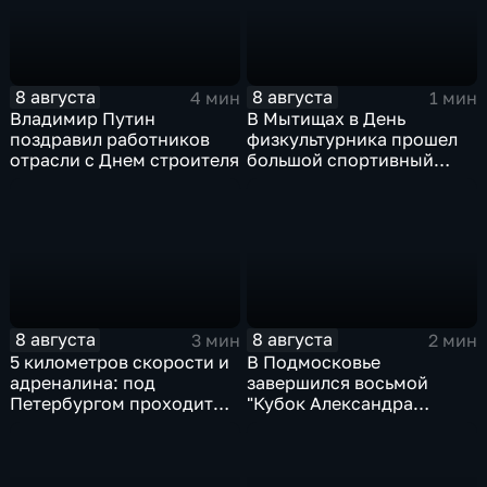
8 августа
8 августа
4 мин
1 мин
Владимир Путин
В Мытищах в День
поздравил работников
физкультурника прошел
отрасли с Днем строителя
большой спортивный
фестиваль
8 августа
8 августа
3 мин
2 мин
5 километров скорости и
В Подмосковье
адреналина: под
завершился восьмой
Петербургом проходит
"Кубок Александра
третий этап "Формулы‑4"
Овечкина"