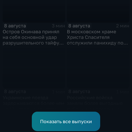
8 августа
8 августа
3 мин
2 мин
Остров Окинава принял
В московском храме
на себя основной удар
Христа Спасителя
разрушительного тайфуна
отслужили панихиду по
"Дельфин"
погибшим жителям
Южной Осетии
8 августа
8 августа
1 мин
1 мин
Украинские поезда
Российские войска
задерживаются более чем
заняли более выгодные
на 12 часов из-за угрозы
рубежи на нескольких
обстрелов
направлениях в зоне СВО
Показать все выпуски