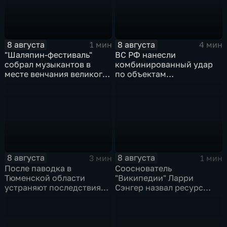
8 августа
8 августа
1 мин
4 мин
"Шаляпин‑фестиваль"
ВС РФ нанесли
собрал музыкантов в
комбинированный удар
месте венчания великого
по объектам
певца
логистической,
топливной и
энергетической
инфраструктуры в Киеве
8 августа
8 августа
3 мин
1 мин
После паводка в
Сооснователь
Тюменской области
"Википедии" Ларри
устраняют последствия
Сэнгер назвал ресурс
для водоснабжения
инструментом
пропаганды