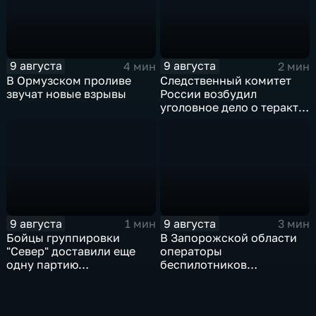
9 августа
9 августа
4 мин
2 мин
В Ормузском проливе
Следственный комитет
звучат новые взрывы
России возбудил
уголовное дело о теракте
после ночной атаки ВСУ
на Белгород
9 августа
9 августа
1 мин
3 мин
Бойцы группировки
В Запорожской области
"Север" доставили еще
операторы
одну партию
беспилотников
гуманитарного груза
группировки "Восток"
планомерно уничтожают
технику и укрепления