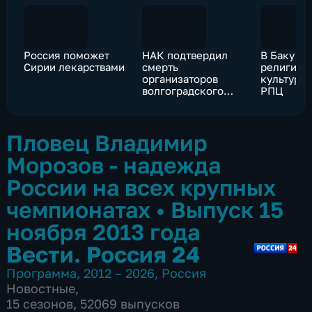
Россия поможет
НАК подтвердил
В Баку о
Сирии лекарствами
смерть
религиоз
организаторов
культурн
волгоградского
РПЦ
теракта
Пловец Владимир
Морозов - надежда
России на всех крупных
чемпионатах
•
Выпуск 15
ноября 2013 года
Вести. Россия 24
Программа
,
2012 – 2026
,
Россия
Новостные
,
15 сезонов, 52069 выпусков