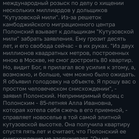
международный розыск по делу о хищении
нескольких миллиардов у дольщиков
"Кутузовской мили". Из-за решеток
камбоджийского миграционного центра
Полонский взывает к дольщикам "Кутузовской
мили" забрать заявления. Ему грозит десять
лет, и его свобода сейчас - в их руках. "Из двух
миллионов квадратных метров, построенных
мною в Москве, не смог достроить 80 квартир.
Но, видит Бог, я прилагал все усилия к этому, а,
возможно, и больше, чем можно было ожидать.
Я объявил голодовку на объекте. Я прошу вас о
простом человеческом снисхождении", -
заявил Полонский. Непримиримый борец с
Полонским - 85-летняя Алла Ивановна,
которая хотела себя сжечь в его приемной, -
справляет новоселье в той самой элитной
кутузовской высотке. Она получила квартиру
спустя пять лет и считает, что Полонский ее
снисхождения не заслуживает. "Он не