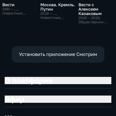
Вести
Москва. Кремль.
Вести с
Путин
Алексеем
1991 – …
,
Новостные,
Казаковым
2018 – …
,
Общественно-
Новостные,
2020 – 2026
,
политические,
Общественно-
Общественно-
социально-
политические
политические,
экономические
Новостные
Установить приложение Смотрим
О платформе
Эфир