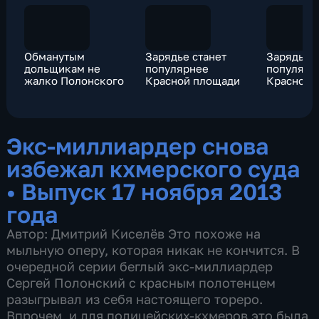
Обманутым
Зарядье станет
Зарядье с
дольщикам не
популярнее
популярн
жалко Полонского
Красной площади
Красной 
Экс-миллиардер снова
избежал кхмерского суда
•
Выпуск 17 ноября 2013
года
Автор: Дмитрий Киселёв Это похоже на
мыльную оперу, которая никак не кончится. В
очередной серии беглый экс-миллиардер
Сергей Полонский с красным полотенцем
разыгрывал из себя настоящего тореро.
Впрочем, и для полицейских-кхмеров это была