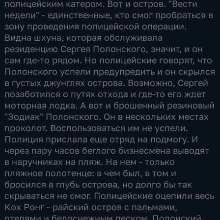
полицейским катером. Вот и остров. "Вести
недели" - единственные, кто смог пробраться в
зону проведения полицейской операции.
Видна шхуна, которая обслуживала
резиденцию Сергея Полонского, значит, и он
сам где-то рядом. Но полицейские говорят, что
Полонского успели предупредить и он скрылся
в густых джунглях острова. Возможно, Сергей
позаботился о путях отхода и где-то его ждет
моторная лодка. А вот и брошенный резиновый
"Зодиак" Полонского. Он в нескольких местах
проколот. Воспользоваться им не успели.
Полиция прислала еще отряд на подмогу. И
через пару часов беглого бизнесмена выводят
в наручниках на пляж. На нем - только
пляжное полотенце: в чем был, в том и
бросился в глубь острова, но долго бы так
скрываться не смог. Полицейские оцепили весь
Кох Ронг - райский остров с пальмами,
отелями и белоснежным песком. Полонский