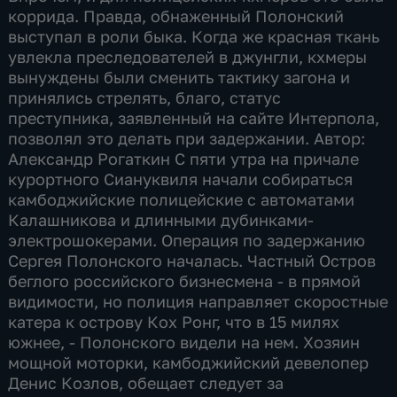
коррида. Правда, обнаженный Полонский
выступал в роли быка. Когда же красная ткань
увлекла преследователей в джунгли, кхмеры
вынуждены были сменить тактику загона и
принялись стрелять, благо, статус
преступника, заявленный на сайте Интерпола,
позволял это делать при задержании. Автор:
Александр Рогаткин С пяти утра на причале
курортного Сиануквиля начали собираться
камбоджийские полицейские с автоматами
Калашникова и длинными дубинками-
электрошокерами. Операция по задержанию
Сергея Полонского началась. Частный Остров
беглого российского бизнесмена - в прямой
видимости, но полиция направляет скоростные
катера к острову Кох Ронг, что в 15 милях
южнее, - Полонского видели на нем. Хозяин
мощной моторки, камбоджийский девелопер
Денис Козлов, обещает следует за