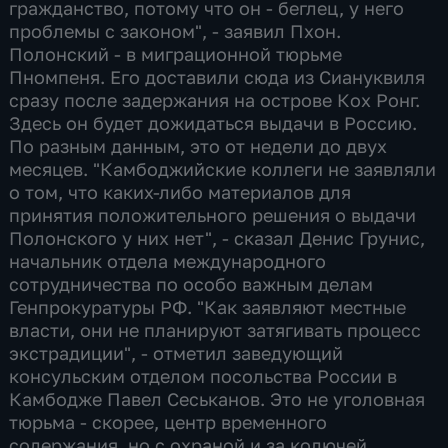
гражданство, потому что он - беглец, у него
проблемы с законом", - заявил Пхон.
Полонский - в миграционной тюрьме
Пномпеня. Его доставили сюда из Сиануквиля
сразу после задержания на острове Кох Ронг.
Здесь он будет дожидаться выдачи в Россию.
По разным данным, это от недели до двух
месяцев. "Камбоджийские коллеги не заявляли
о том, что каких-либо материалов для
принятия положительного решения о выдачи
Полонского у них нет", - сказал Денис Грунис,
начальник отдела международного
сотрудничества по особо важным делам
Генпрокуратуры РФ. "Как заявляют местные
власти, они не планируют затягивать процесс
экстрадиции", - отметил заведующий
консульским отделом посольства России в
Камбодже Павел Сеськанов. Это не уголовная
тюрьма - скорее, центр временного
содержания, но с охраной и за колючей