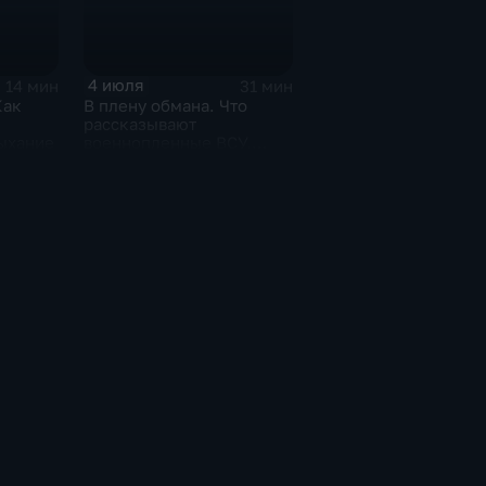
4 июля
14 мин
31 мин
Как
В плену обмана. Что
рассказывают
дыхание
военнопленные ВСУ,
которых командиры
бросили в окружении