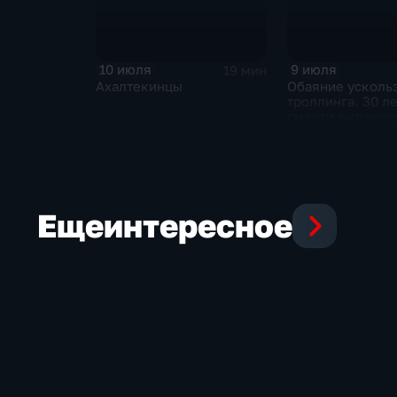
10 июля
9 июля
19 мин
Ахалтекинцы
Обаяние усколь
троллинга. 30 ле
смерти выдающ
музыканта и дея
контркультуры 
Курехина
Еще
интересное