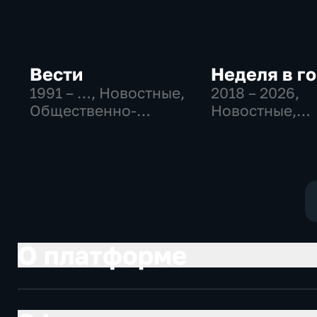
Вести
Неделя в г
1991 – …
, Новостные,
2018 – 2026
,
Общественно-
Новостные,
политические,
Общество,
социально-
общественно-
экономические
политические
О платформе