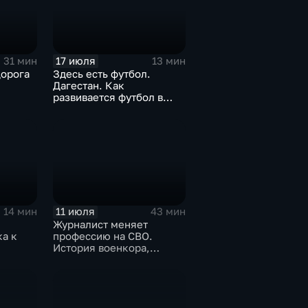
17 июля
31 мин
13 мин
Дорога
Здесь есть футбол.
Дагестан. Как
развивается футбол в
горной республике
11 июля
14 мин
43 мин
Журналист меняет
а к
профессию на СВО.
История военкора,
подписавшего контракт