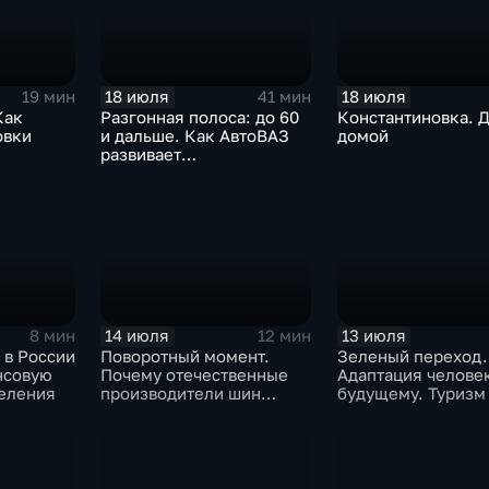
18 июля
18 июля
19 мин
41 мин
Как
Разгонная полоса: до 60
Константиновка. 
овки
и дальше. Как АвтоВАЗ
домой
развивает
рскую
автомобильную
промышленность
14 июля
13 июля
8 мин
12 мин
 в России
Поворотный момент.
Зеленый переход.
нсовую
Почему отечественные
Адаптация человек
селения
производители шин
будущему. Туризм
просят ужесточить
импорт?