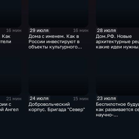
29 июля
28 июля
16 мин
16 мин
. Как
Дома с именем. Как в
Дом.РФ. Новые
ители
России инвестируют в
архитектурные ре
объекты культурного
какие идеи нужны
 виды
наследия
регионам для раз
24 июля
23 июля
21 мин
15 мин
рии с
Добровольческий
Беспилотное буду
ой Ангел
корпус. Бригада "Север"
как развивается с
научно-
производственных
центров