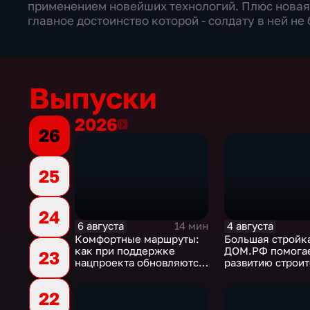
применением новейших технологий. Плюс новая
главное достоинство которой - солдату в ней не 
Выпуски
2026
2026
26
25
24
6 августа
4 августа
14 мин
Комфортные маршруты:
Большая стройка
как при поддержке
ДОМ.РФ помога
23
нацпроекта обновляются
развитию строи
российские дороги
отрасли России
22