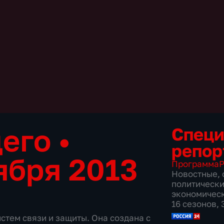
щего
•
Спец
репор
ября 2013
Программа
Р
Новостные
,
политическ
экономичес
16 сезонов,
стем связи и защиты. Она создана с