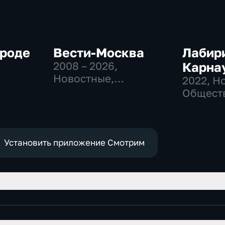
ороде
Вести-Москва
Лабир
2008 – 2026
,
Карна
Новостные,
2022
, Н
Общественно-
Общест
политические,
политич
социально-
экономические
Установить приложение Смотрим