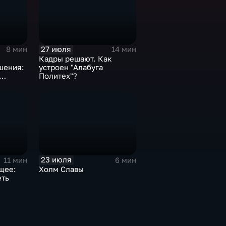
27 июля
8 мин
14 мин
Кадры решают. Как
шения:
устроен "Алабуга
Политех"?
вития
23 июля
11 мин
6 мин
щее:
Холм Славы
еть