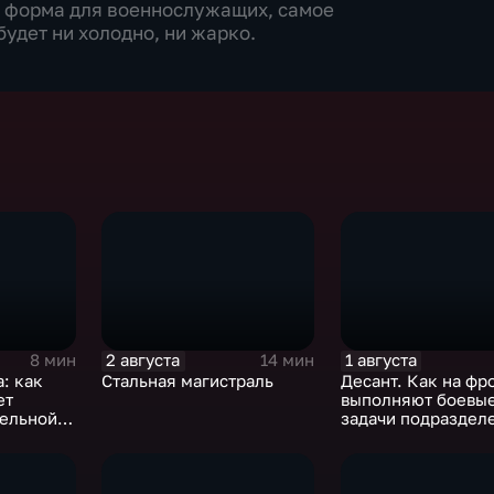
 форма для военнослужащих, самое
будет ни холодно, ни жарко.
2 августа
1 августа
8 мин
14 мин
: как
Стальная магистраль
Десант. Как на фр
ет
выполняют боевы
тельной
задачи подраздел
ВДВ