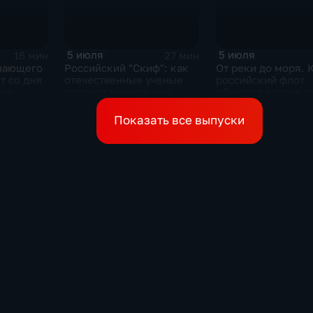
5 июля
5 июля
16 мин
27 мин
зающего
Российский "Скиф": как
От реки до моря. 
т со дня
отечественные ученые
российский флот
его
создают уникальные
обретает второе 
теля
технологии будущего
Сергея
Показать все выпуски