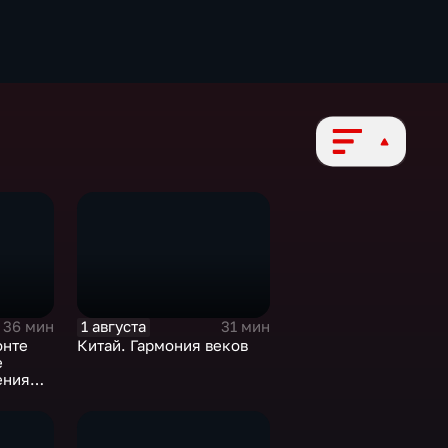
1 августа
36 мин
31 мин
онте
Китай. Гармония веков
е
ения