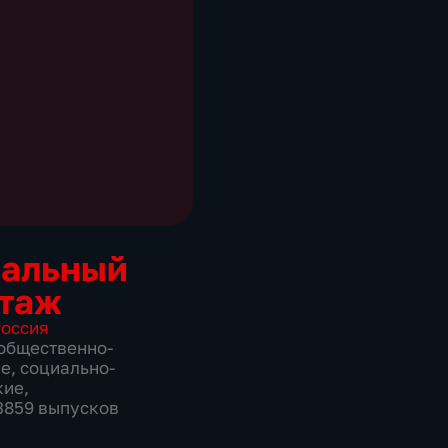
иальный
таж
оссия
общественно-
ие
,
социально-
кие
,
 3859 выпусков