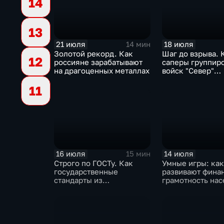
14
13
21 июля
18 июля
14 мин
Золотой рекорд. Как
Шаг до взрыва. 
12
россияне зарабатывают
саперы группир
на драгоценных металлах
войск "Север"
разминируют Ку
11
область
16 июля
14 июля
15 мин
Строго по ГОСТу. Как
Умные игры: как
государственные
развивают фина
стандарты из
грамотность на
принудительного
инструмента
превратились в рыночный
механизм