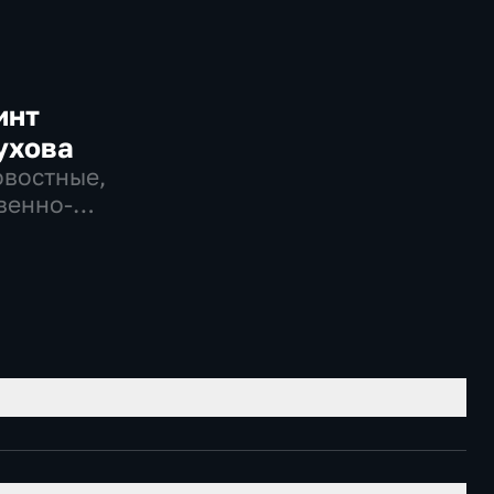
инт
ухова
овостные,
венно-
еские