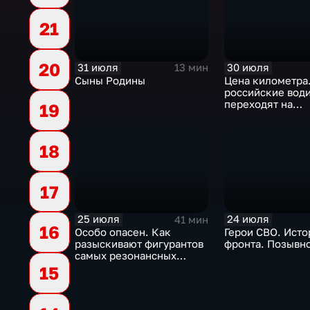
21
20
31 июля
30 июля
13 мин
Сыны Родины
Цена километра
российские вод
переходят на
19
альтернативные
топлива
18
17
25 июля
24 июля
41 мин
16
Особо опасен. Как
Герои СВО. Исто
разыскивают фигурантов
фронта. Позывн
самых резонансных
преступлений в России
15