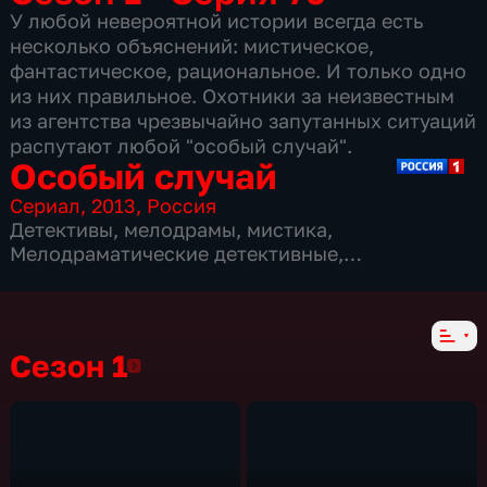
У любой невероятной истории всегда есть
несколько объяснений: мистическое,
фантастическое, рациональное. И только одно
из них правильное. Охотники за неизвестным
из агентства чрезвычайно запутанных ситуаций
распутают любой "особый случай".
Особый случай
Сериал
,
2013
,
Россия
Детективы
,
мелодрамы
,
мистика
,
Мелодраматические детективные
,
мистические детективы
,
362 серии
Сезон 1
Сезон 1