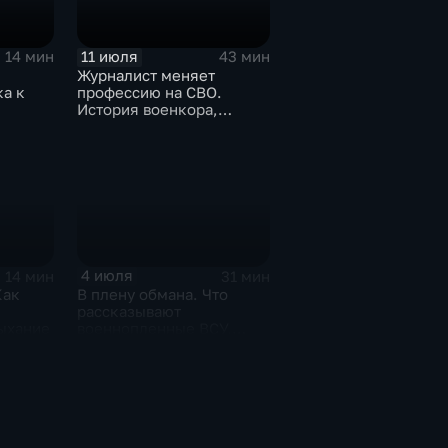
11 июля
14 мин
43 мин
Журналист меняет
а к
профессию на СВО.
История военкора,
подписавшего контракт
4 июля
14 мин
31 мин
Как
В плену обмана. Что
рассказывают
дыхание
военнопленные ВСУ,
которых командиры
бросили в окружении