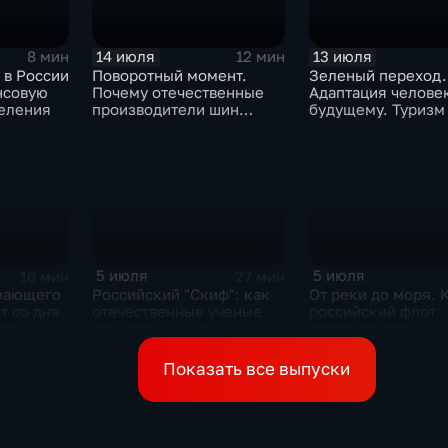
14 июля
13 июля
8 мин
12 мин
 в России
Поворотный момент.
Зеленый переход.
нсовую
Почему отечественные
Адаптация человек
селения
производители шин
будущему. Туризм
просят ужесточить
импорт?
5 июля
5 июля
16 мин
27 мин
зающего
Российский "Скиф": как
От реки до моря. 
т со дня
отечественные ученые
российский флот
его
создают уникальные
обретает второе 
теля
технологии будущего
Сергея
Показать все выпуски