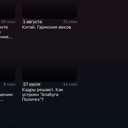
1 августа
36 мин
31 мин
онте
Китай. Гармония веков
е
ения
27 июля
8 мин
14 мин
Кадры решают. Как
шения:
устроен "Алабуга
Политех"?
вития