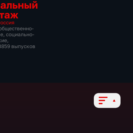
иальный
таж
оссия
общественно-
ие
,
социально-
кие
,
 3859 выпусков