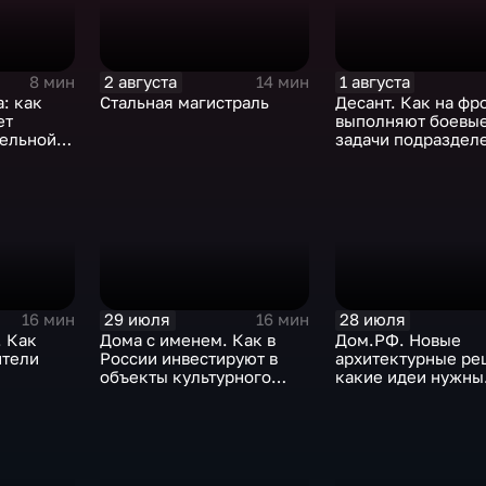
2 августа
1 августа
8 мин
14 мин
: как
Стальная магистраль
Десант. Как на фр
ет
выполняют боевы
тельной
задачи подраздел
ВДВ
29 июля
28 июля
16 мин
16 мин
. Как
Дома с именем. Как в
Дом.РФ. Новые
ители
России инвестируют в
архитектурные ре
объекты культурного
какие идеи нужны
 виды
наследия
регионам для раз