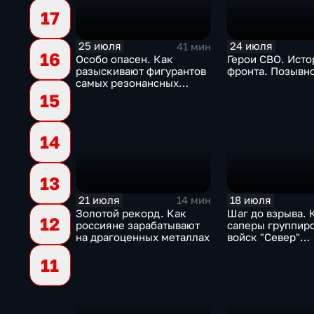
17
25 июля
24 июля
41 мин
16
Особо опасен. Как
Герои СВО. Исто
разыскивают фигурантов
фронта. Позывн
самых резонансных
преступлений в России
15
14
13
21 июля
18 июля
14 мин
Золотой рекорд. Как
Шаг до взрыва. 
12
россияне зарабатывают
саперы группир
на драгоценных металлах
войск "Север"
разминируют Ку
11
область