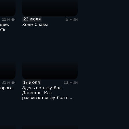
23 июля
11 мин
6 мин
щее:
Холм Славы
еть
17 июля
31 мин
13 мин
Дорога
Здесь есть футбол.
Дагестан. Как
развивается футбол в
горной республике