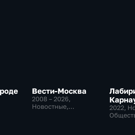
ороде
Вести-Москва
Лабир
2008 – 2026
,
Карна
Новостные,
2022
, Н
Общественно-
Общест
политические,
политич
социально-