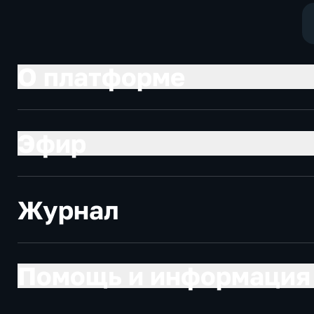
О платформе
Эфир
Журнал
Помощь и информация