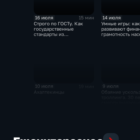
16 июля
14 июля
15 мин
Строго по ГОСТу. Как
Умные игры: как
государственные
развивают фина
стандарты из
грамотность на
принудительного
инструмента
превратились в рыночный
механизм
10 июля
9 июля
19 мин
Ахалтекинцы
Обаяние усколь
троллинга. 30 ле
смерти выдающ
музыканта и дея
контркультуры 
Курехина