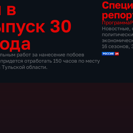
 в
Спец
репор
ыпуск 30
Программа
Р
Новостные
,
политическ
года
экономичес
16 сезонов,
льным работ за нанесение побоев
придется отработать 150 часов по месту
 Тульской области.