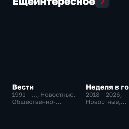
Еще
интересное
Вести
Неделя в г
1991 – …
, Новостные,
2018 – 2026
,
Общественно-
Новостные,
политические,
Общество,
социально-
общественно-
экономические
политические