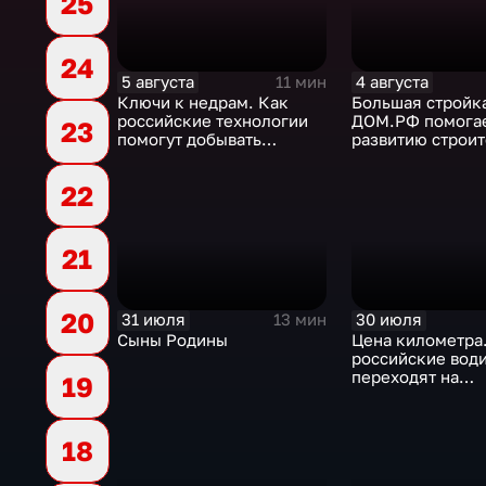
25
24
5 августа
4 августа
11 мин
Ключи к недрам. Как
Большая стройка
российские технологии
ДОМ.РФ помога
23
помогут добывать
развитию строи
"трудную нефть"
отрасли России
22
21
20
31 июля
30 июля
13 мин
Сыны Родины
Цена километра
российские вод
переходят на
19
альтернативные
топлива
18