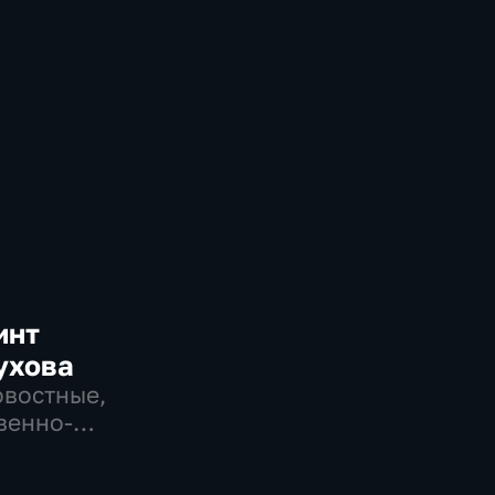
инт
ухова
овостные,
венно-
еские