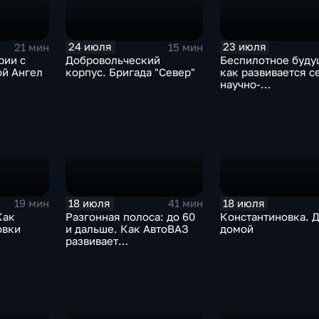
24 июля
23 июля
21 мин
15 мин
рии с
Добровольческий
Беспилотное буду
ой Ангел
корпус. Бригада "Север"
как развивается с
научно-
производственных
центров
18 июля
18 июля
19 мин
41 мин
Как
Разгонная полоса: до 60
Константиновка. 
овки
и дальше. Как АвтоВАЗ
домой
развивает
рскую
автомобильную
промышленность