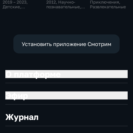
2019 – 2023
,
2012
, Научно-
Приключения,
Детские,
познавательные,
Развлекательные
Кулинарные,
Ток-шоу
научно-
познавательные
Установить приложение Смотрим
О платформе
Эфир
Журнал