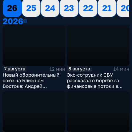
26
25
24
23
22
21
20
2026
2026
7 августа
6 августа
12 мин
14 мин
Новый оборонительный
Экс-сотрудник СБУ
союз на Ближнем
рассказал о борьбе за
Востоке: Андрей
финансовые потоки в
Бакланов комментирует
украинском политикуме
мотивы и риски
соглашения