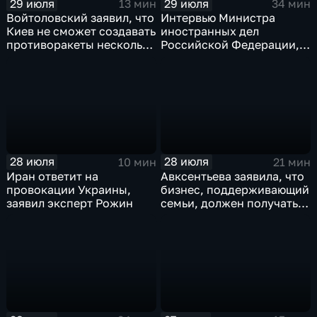
29 июля
29 июля
13 мин
34 мин
Войтоловский заявил, что
Интервью Министра
Киев не сможет создавать
иностранных дел
противоракеты несколько
Российской Федерации,
лет
лидера предвыборного
списка партии «Единая
Россия» С.В.Лаврова
генеральному директору
агентства ТАСС
А.О.Кондрашову
28 июля
28 июля
10 мин
21 мин
Иран ответит на
Авксентьева заявила, что
провокации Украины,
бизнес, поддерживающий
заявил эксперт Рожин
семьи, должен получать
преференции