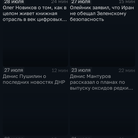
28 июля
27 июля
24 мин
15 мин
Олег Новиков о том, как в
Олейник заявил, что Иран
целом живет книжная
не обещал Зеленскому
отрасль в век цифровых
безопасность
технологий
27 июля
23 июля
12 мин
22 мин
Денис Пушилин о
Денис Мантуров
последних новостях ДНР
рассказал о планах по
выпуску оксидов редких
металлов на
Соликамском магниевом
заводе к 2028 году