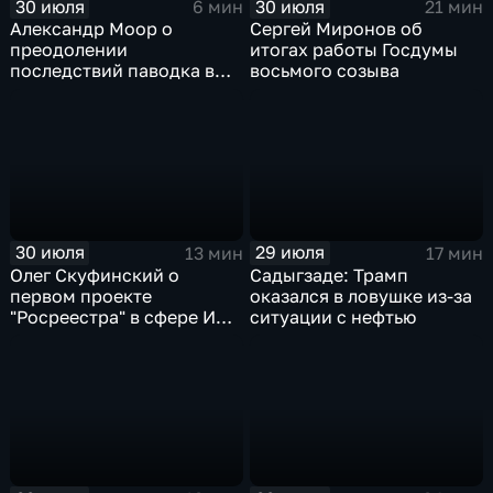
30 июля
30 июля
6 мин
21 мин
Александр Моор о
Сергей Миронов об
преодолении
итогах работы Госдумы
последствий паводка в
восьмого созыва
Тюменской области
30 июля
29 июля
13 мин
17 мин
Олег Скуфинский о
Садыгзаде: Трамп
первом проекте
оказался в ловушке из-за
"Росреестра" в сфере ИИ
ситуации с нефтью
электронном помощнике
"Ева"