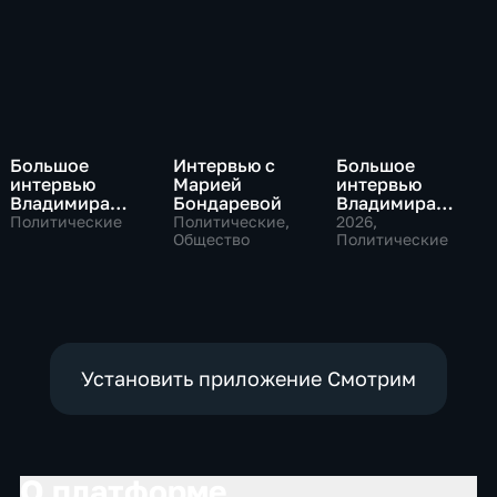
Большое
Интервью с
Большое
интервью
Марией
интервью
Владимира
Бондаревой
Владимира
Путина Сергею
Соловьева
Политические
Политические,
2026
,
Брилеву
Общество
Роджеру
Политические
Кеппелю
Установить приложение Смотрим
О платформе