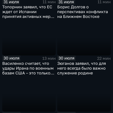
31 июля
31 июля
11 мин
11 мин
Топорнин заявил, что ЕС
Борис Долгов о
ждет от Испании
перспективах конфликта
принятия активных мер
на Ближнем Востоке
против мигрантов
30 июля
30 июля
13 мин
22 мин
Василенко считает, что
Зюганов заявил, что для
удары Ирана по военным
него всегда было важно
базам США – это только
служение родине
начало