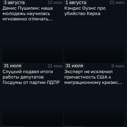
3 августа
1 августа
12 мин
21 мин
Денис Пушилин: наша
Кэндис Оуэнс про
молодежь научилась
убийство Керка
мгновенно отличать
правду от лжи
31 июля
31 июля
21 мин
9 мин
Слуцкий подвел итоги
Эксперт не исключил
работы депутатов
причастность США к
Госдумы от партии ЛДПР
миграционному кризису в
Испании