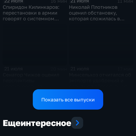
22 июля
21 июля
16 мин
11 мин
Спиридон Килинкаров:
Николай Плотников
перестановки в армии
оценил обстановку,
говорят о системном
которая сложилась в
политическом кризисе на
отношениях между США и
Украине
Ираном
21 июля
21 июля
20 мин
17 мин
Сенатор Чижов оценил
Минсельхоз отчитался об
перспективы
экспорте удобрений и
урегулирования
планах по обеспечению
конфликтов на Ближнем
аграриев топливом
Востоке и диалог с
Показать все выпуски
Европой
Еще
интересное