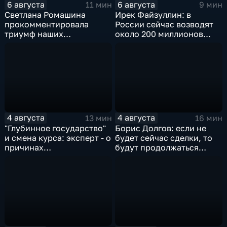
6 августа
6 августа
11 мин
9 мин
Светлана Ромашина
Ирек Файзуллин: в
прокомментировала
России сейчас возводят
триумф наших
около 200 миллионов
спортсменок
квадратных метров
жилья.
4 августа
4 августа
13 мин
16 мин
"Глубинное государство"
Борис Долгов: если не
и смена курса: эксперт - о
будет сейчас сделки, то
причинах
будут продолжаться
антироссийской
обмены ударами, однако,
риторики оппозиции
масштабного
наступления все-таки не
будет