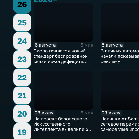
26
25
24
6 августа
5 августа
6 мин
Скоро появится новый
В личных автом
стандарт беспроводной
начали показыва
23
связи из-за дефицита
рекламу
чипов
22
21
20
28 июля
23 июля
6 мин
На проект безопасного
Новинки от Sam
Искусственного
сетевое переми
Интеллекта выделили 5
самобеглые игр
19
миллиардов долларов
контроллеры