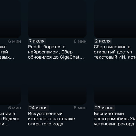
видео
7 июля
2 июля
6 мин
6 мин
жит
Reddit борется с
Сбер выложил в
итай
нейроспамом, Сбер
открытый доступ
евых
обновился до GigaChat
текстовый ИИ, ко
 обладает
3.5 Ultra, в Китае
думает "по-челове
ограничивают AI-
компаньонов, фактчекинг
роликов YouTube
24 июня
23 июня
6 мин
6 мин
итай в
Искусственный
Беспилотный
а Яндекс
интеллект на страже
электромобиль Xi
ли
открытого кода
установил рекорд 
ИИ- и
трассе Нюрбургри
решения