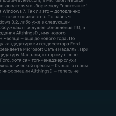
obile-review.com, в Microsoft и вовсе
пользователям выбор между “плиточным”
 Windows 7. Так ли это — доподлинно
т — также неизвестно. По разным
dows 8.2, либо уже в следующем
 обсуждают грядущее обновление ПО, в
здания AllthingsD , имя нового
м месяце — еще до нового года. По
ду кандидатурами гендиректора Ford
резидента Microsoft Сатьи Наделлы. При
дидатуру Малалли, которому в свое
Ford, хотя сам топ-менеджер слухи
ехнологической прессы — бывшего главы
о информации AllthingsD — теперь не