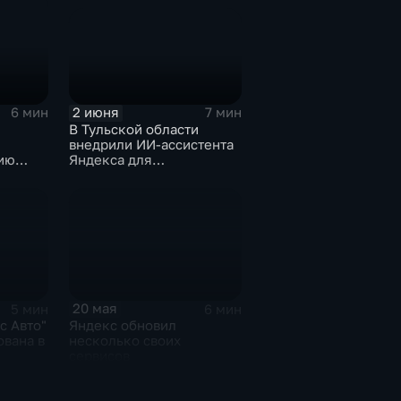
2 июня
7 мин
6 мин
В Тульской области
внедрили ИИ-ассистента
Яндекса для
ию
кардиопациентов
20 мая
5 мин
6 мин
с Авто"
Яндекс обновил
ована в
несколько своих
сервисов