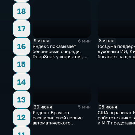
18
17
9 июля
8 июля
6 мин
16
Яндекс показывает
ГосДума поддер
бензиновые очереди,
духовный ИИ, К
DeepSeek ускоряется,
богатеет на деш
китайцы не хотят
токенах, Claude
15
делиться ИИ
подсознанием
14
13
30 июня
25 июня
5 мин
Яндекс-Браузер
США ограничат К
12
расширил свой сервис
робототехнике, 
автоматического
и MIT представи
нейросетевого дубляжа
инновационные 
11
видео
навигационные 