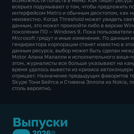
возможности попасть в меню. Как пишет ресурс m
всерьез подумывают о том, чтобы предложить 
интерфейсом Metro и обычным десктопом, как на
неизвестно. Когда Threshold может увидеть све
данным, это может произойти либо в версии Win
поколении ПО — Windows 9. Пока пользователи
Microsoft грядут и иные изменения. По данным и
гендиректора корпорации станет известно в это
данным ресурса, выбор может быть сделан меж
Motor Алана Малалли и исполнительного вице-п
этом, журналисты все больше указывают на кан
время удалось вывести из кризиса автоконцерн 
отрицает. Назначение предыдущих фаворитов т
Skype Тони Бейтса и Стивена Эллопа из Nokia, п
столь вероятно.
Выпуски
2026
2026