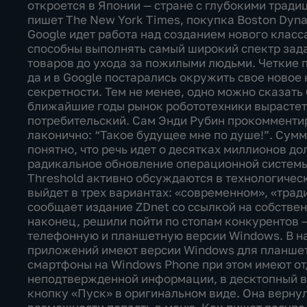
откроется в Японии — стране с глубокими тради
пишет The New York Times, покупка Boston Dynam
Google идет работа над созданием нового класс
способны выполнять самый широкий спектр задач
товаров до ухода за пожилыми людьми. Четкие 
да и в Google постарались окружить свое ново
секретности. Тем не менее, одно можно сказать
ближайшие годы рынок робототехники вырастет в
потребительский. Сам Энди Рубин прокомментир
лаконично: “Такое будущее мне по душе!”. Сумм
понятно, что речь идет о десятках миллионов дол
радикальное обновление операционной системы
Threshold активно обсуждаются в технологичес
выйдет в трех вариантах: «современном», «тра
сообщает издание ZDnet со ссылкой на собствен
наконец, решили пойти по стопам конкурентов —
телефонную и планшетную версии Windows. В н
приложений имеют версии Windows для планшет
смартфоны на Windows Phone при этом имеют от
неподтвержденной информации, в десктопный в
кнопку «Пуск» в оригинальном виде. Она вернул