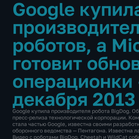
Google купил
производител
роботов, а Mi
готовит обно
операционки
декабря 2013
Google купила производителя робота BigDog. Об
пресс-релиза технологической корпорации. Ком
стала частью Google, известна своими разработ
оборонного ведомства — Пентагона. Известна л
Видео с роботами BigDog, Cheetah и WildCat со