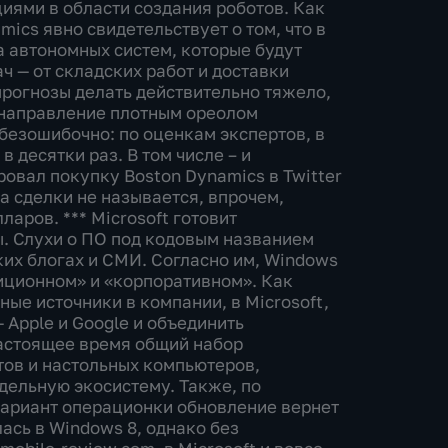
циями в области создания роботов. Как
ics явно свидетельствует о том, что в
а автономных систем, которые будут
 — от складских работ и доставки
прогнозы делать действительно тяжело,
е направление плотным ореолом
 безошибочно: по оценкам экспертов, в
 десятки раз. В том числе – и
овал покупку Boston Dynamics в Twitter
а сделки не называется, впрочем,
ларов. *** Microsoft готовит
. Слухи о ПО под кодовым названием
ких блогах и СМИ. Согласно им, Windows
диционном» и «корпоративном». Как
ные источники в компании, в Microsoft,
 Apple и Google и объединить
астоящее время общий набор
ов и настольных компьютеров,
дельную экосистему. Также, по
ариант операционки обновление вернет
ась в Windows 8, однако без