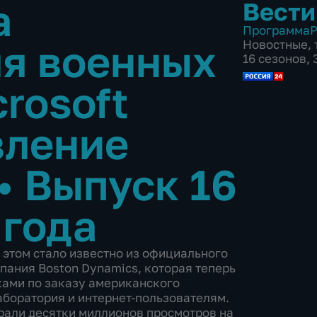
а
Вести
Программа
Р
я военных
Новостные
,
16 сезонов,
crosoft
вление
•
Выпуск 16
 года
 этом стало известно из официального
пания Boston Dynamics, которая теперь
ками по заказу американского
аборатория и интернет-пользователям.
брали десятки миллионов просмотров на