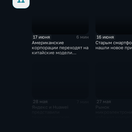
17 июня
16 июня
6 мин
Американские
Старым смартф
корпорации переходят на
нашли новое пр
китайские модели
искусственного
интеллекта
28 мая
27 мая
7 мин
Яндекс и Huawei
Рынок
представили
микроэлектрон
технологические
избежал кризиса
новинки для бизнеса и
новые процессо
микроэлектроники
ARM могут изме