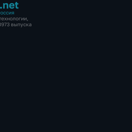
.net
оссия
технологии
,
 3973 выпуска