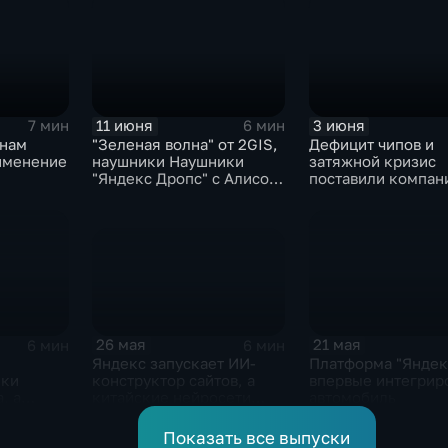
11 июня
3 июня
7 мин
6 мин
онам
"Зеленая волна" от 2GIS,
Дефицит чипов и
именение
наушники Наушники
затяжной кризис
"Яндекс Дропс" с Алисой
поставили компан
Al, Kandinsky 6.0 Image
GoPro под угрозу
Pro от Сбера
закрытия
26 мая
21 мая
6 мин
6 мин
Яндекс запускает ИИ-
Платформа "Яндек
конструктор сайтов, а
ики
впервые интегрир
китайские нейросети
, а
автомобиль
демпингуют цены
ры на
нить
Показать все выпуски