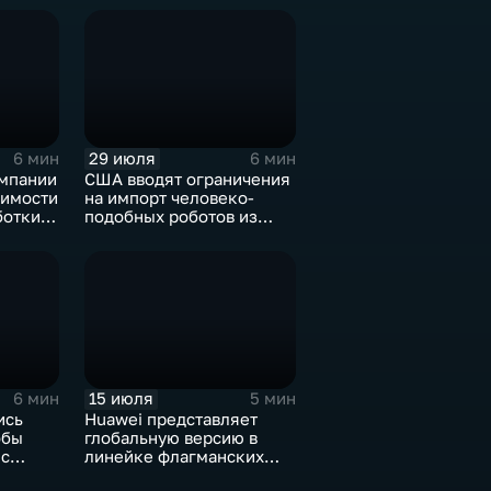
29 июля
6 мин
6 мин
мпании
США вводят ограничения
димости
на импорт человеко-
ботки
подобных роботов из
Китая
15 июля
6 мин
5 мин
ись
Huawei представляет
обы
глобальную версию в
 с
линейке флагманских
фотосмартфонов Pura