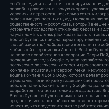
YouTube. Удивительно точно копируя манеру дв
способны развивать высокую скорость, удержи
условиях и переносить несколько сотен килогра
полезными для военных нужд. Последняя разра
общественности — робот Atlas, который внешне 
устранять последствия стихийных бедствий и дру
научат ломать стены, расчищать завалы и эваку
Boston Dynamics пришла через пару недель после
главой секретной лаборатории компании по роб
мобильной операционки Android. Boston Dynami
не первое приобретение корпорации Ларри Пейд
последние полгода Google купила разработчик
погрузочно-разгрузочных работ и производител
компании Industrial Perception, Meka, Redwood R
вошла компания Bot & Dolly, которая делает р
и рекламы. Помимо уже увидевших свет роботов
всех компаний. Какие планы у Google на дальне
разработок — остается только догадываться. Вп
Boston Dynamics будет заниматься не только во
продолжая исполнять обязательства по старым 
известно, что представительство робототехнич