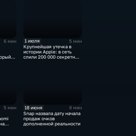
1 июля
6 мин
5 мин
Крупнейшая утечка в
истории Apple: в сеть
торый
слили 200 000 секретных
чески"
документов
18 июня
5 мин
6 мин
Snap назвала дату начала
aomi
продаж очков
на
дополненной реальности
нг