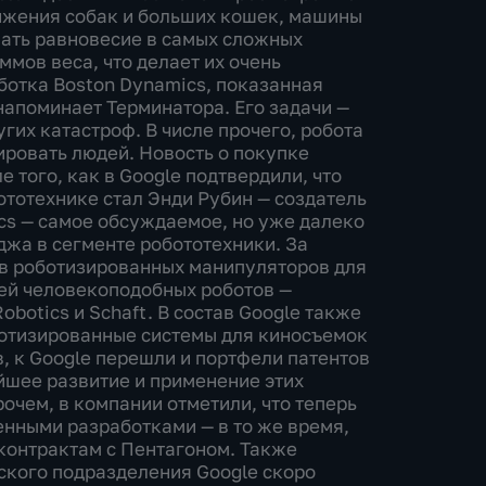
ижения собак и больших кошек, машины
вать равновесие в самых сложных
ммов веса, что делает их очень
ботка Boston Dynamics, показанная
напоминает Терминатора. Его задачи —
гих катастроф. В числе прочего, робота
ировать людей. Новость о покупке
 того, как в Google подтвердили, что
ототехнике стал Энди Рубин — создатель
cs — самое обсуждаемое, но уже далеко
жа в сегменте робототехники. За
ов роботизированных манипуляторов для
ей человекоподобных роботов —
obotics и Schaft. В состав Google также
оботизированные системы для киносъемок
, к Google перешли и портфели патентов
йшее развитие и применение этих
рочем, в компании отметили, что теперь
енными разработками — в то же время,
контрактам с Пентагоном. Также
еского подразделения Google скоро