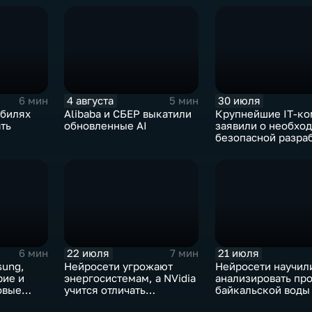
4 августа
30 июля
6 мин
5 мин
обилях
Alibaba и СБЕР выкатили
Крупнейшие IT‑ко
ть
обновленные AI
заявили о необхо
безопасной разра
ИИ
22 июля
21 июля
6 мин
7 мин
sung,
Нейросети угрожают
Нейросети научил
рие и
энергосистемам, а NVidia
анализировать пр
овые
учится отличать
байкальской воды
дипфейки от реального
точностью 87%