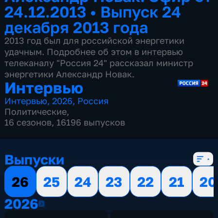
24.12.2013
•
Выпуск 24
декабря 2013 года
2013 год был для российской энергетики
удачным. Подробнее об этом в интервью
телеканалу "Россия 24" рассказал министр
энергетики Александр Новак.
Интервью
Интервью
,
2026
,
Россия
Политические
,
16 сезонов, 16196 выпусков
Выпуски
26
25
24
23
22
21
20
2026
2026