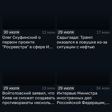
30 июля
29 июля
13 мин
17 мин
Олег Скуфинский о
Садыгзаде: Трамп
первом проекте
оказался в ловушке из-за
"Росреестра" в сфере ИИ
ситуации с нефтью
электронном помощнике
"Ева"
29 июля
29 июля
13 мин
34 мин
Войтоловский заявил, что
Интервью Министра
Киев не сможет создавать
иностранных дел
противоракеты несколько
Российской Федерации,
лет
лидера предвыборного