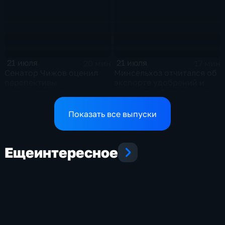
21 июля
21 июля
20 мин
17 мин
Сенатор Чижов оценил
Минсельхоз отчитался об
перспективы
экспорте удобрений и
урегулирования
планах по обеспечению
конфликтов на Ближнем
аграриев топливом
Востоке и диалог с
Показать все выпуски
Европой
Еще
интересное