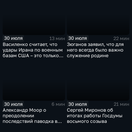
30 июля
30 июля
13 мин
22 мин
Василенко считает, что
Зюганов заявил, что для
удары Ирана по военным
него всегда было важно
базам США – это только
служение родине
начало
30 июля
30 июля
6 мин
21 мин
Александр Моор о
Сергей Миронов об
преодолении
итогах работы Госдумы
последствий паводка в
восьмого созыва
Тюменской области