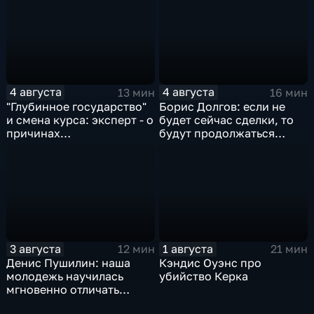
жилья.
4 августа
4 августа
13 мин
16 мин
"Глубинное государство"
Борис Долгов: если не
и смена курса: эксперт - о
будет сейчас сделки, то
причинах
будут продолжаться
антироссийской
обмены ударами, однако,
риторики оппозиции
масштабного
наступления все-таки не
будет
3 августа
1 августа
12 мин
21 мин
Денис Пушилин: наша
Кэндис Оуэнс про
молодежь научилась
убийство Керка
мгновенно отличать
правду от лжи