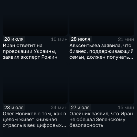
списка партии «Единая
Россия» С.В.Лаврова
генеральному директору
агентства ТАСС
А.О.Кондрашову
28 июля
28 июля
10 мин
21 мин
Иран ответит на
Авксентьева заявила, что
провокации Украины,
бизнес, поддерживающий
заявил эксперт Рожин
семьи, должен получать
преференции
28 июля
27 июля
24 мин
15 мин
Олег Новиков о том, как в
Олейник заявил, что Иран
целом живет книжная
не обещал Зеленскому
отрасль в век цифровых
безопасность
технологий