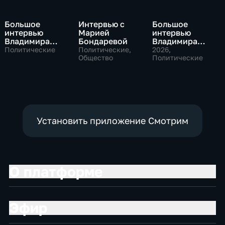
Большое
Интервью с
Большое
интервью
Марией
интервью
Владимира
Бондаревой
Владимира
Путина Сергею
Соловьева
Политические
Политические,
2026
,
Брилеву
Общество
Роджеру
Политические
Кеппелю
Установить приложение Смотрим
О платформе
Эфир