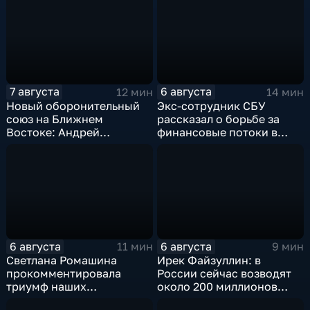
7 августа
6 августа
12 мин
14 мин
Новый оборонительный
Экс-сотрудник СБУ
союз на Ближнем
рассказал о борьбе за
Востоке: Андрей
финансовые потоки в
Бакланов комментирует
украинском политикуме
мотивы и риски
соглашения
6 августа
6 августа
11 мин
9 мин
Светлана Ромашина
Ирек Файзуллин: в
прокомментировала
России сейчас возводят
триумф наших
около 200 миллионов
спортсменок
квадратных метров