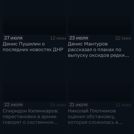
27 июля
23 июля
12 мин
22 мин
Денис Пушилин о
Денис Мантуров
последних новостях ДНР
рассказал о планах по
выпуску оксидов редких
металлов на
Соликамском магниевом
заводе к 2028 году
22 июля
21 июля
16 мин
11 мин
Спиридон Килинкаров:
Николай Плотников
перестановки в армии
оценил обстановку,
говорят о системном
которая сложилась в
политическом кризисе на
отношениях между США и
Украине
Ираном