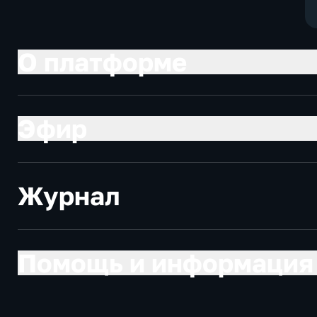
О платформе
Эфир
Журнал
Помощь и информация