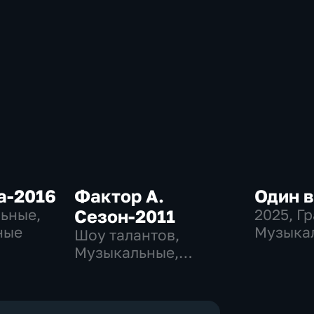
а-2016
Фактор А.
Один в
льные,
Сезон-2011
2025
, Г
ные
Музыка
Шоу талантов,
развлек
Музыкальные,
развлекательные