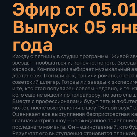
Эфир от 05.0
Выпуск 05 ян
года
Каждую пятницу в студии программы "Живой зву
звезды – пообщаться и, конечно, попеть. Звезд
караоке. Композиции выбирает музыкальный авто
достанется. Поп или рок, рэп или романс, опера
советский шлягер. Готовы ли звезды к эксперим
и те, кто стал популярен совсем недавно, и те, 
кого еще не видели по телевизору, но зато слыш
Вместе с профессионалами будут петь и любител
может, после выступления в шоу "Живой звук" 
Оценивает все выступления беспристрастная к
Главная интрига шоу – неожиданное появление г
последнего момента. Он – единственный, кто бу
Результат его выступления становится планкой, 