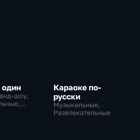
 один
Караоке по-
ранд-шоу,
русски
льные,
Музыкальные,
ательные
Развлекательные