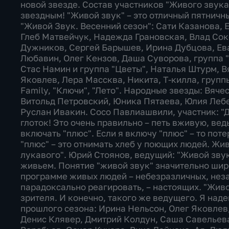
новой звезде. Состав участников "Живого звука
звездным! "Живой звук" – это отличный пятничн
"Живой Звук. Весенний сезон": Сати Казанова, 
Глеб Матвейчук, Надежда Грановская, Влад Сок
Дужников, Сергей Барышев, Ирина Дубцова, Ев
Любавин, Олег Кензов, Даша Суворова, группа "
Стас Намин и группа "Цветы", Наталья Штурм, 
Яковлев, Лера Массква, Никита, Т-килла, группы
Family, "Ключи", "Лето". Народные звезды: Вяче
Витольд Петровский, Юника Пятаева, Юлия Лебе
Руслан Ивакин. Сосо Павлиашвили, участник: "Д
глоток! Это очень правильно – петь вживую, ве
включать "плюс". Если я включу "плюс" – то по
"плюс" – это отнимать хлеб у поющих людей. Жив
лукавого". Юрий Стоянов, ведущий: "Живой звук
живьем. Понятие "живой звук" значительно шир
программе живых людей – небезразличных, не
парадоксально реагировать, – настоящих. "Живо
зрителя. И конечно, такого же ведущего. Я наде
прошлого сезона: Ирина Нельсон, Олег Яковлев
Денис Клявер, Дмитрий Колдун, Саша Савельев