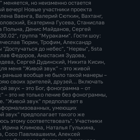
" меняется, но неизменно остается
ый вечер! Новые участники проекта
Елена Ваенга, Валерий Сюткин, Вахтанг,
оловский, Екатерина Гусева, Станислав
а Польна, Денис Майданов, Сергей
30.02", группа "Мураками". Гости шоу:
Вячеслав Тюрин, Трофим, Александр
 "Достучаться до небес", "Нервы", 5sta
слав Федоров, Анастасия Зудова,
дева, Сергей Дудинский, Никита Кисин,
ля меня "Живой звук" – это живой
дь раньше вообще не было такой манеры –
теряю своих зрителей, друзей… Включать
ой звук – это Бог, фонограмма – от
" – это не только пение без фонограммы,
е. "Живой звук" предполагает в
заформализованных, умеющих
й звук" предполагает такого же
юсь этому соответствовать". Участники
, Ирина Климова, Наталья Гулькина,
а, Сосо Павлиашвили, Алексей