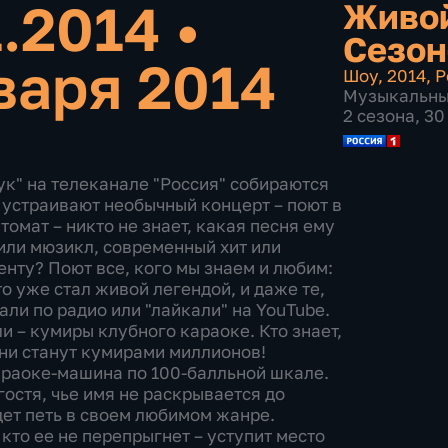
1.2014
•
Живой
Сезон
варя 2014
Шоу
,
2014
,
Р
Музыкальн
2 сезона, 3
к" на телеканале "Россия" собираются
ы устраивают необычный концерт – поют в
мат – никто не знает, какая песня ему
 или мюзикл, современный хит или
енту? Поют все, кого мы знаем и любим:
кто уже стал живой легендой, и даже те,
али по радио или "лайкали" на YouTube.
и – кумиры клубного караоке. Кто знает,
они станут кумирами миллионов!
араоке-машина по 100-балльной шкале.
остя, чье имя не раскрывается до
дет петь в своем любимом жанре.
кто ее не перепрыгнет – уступит место