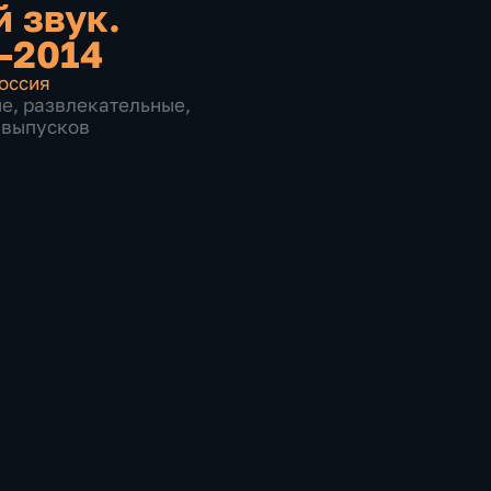
 звук.
-2014
оссия
ые
,
развлекательные
,
0 выпусков