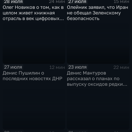
28 июля
27 июля
24 мин
15 мин
Олег Новиков о том, как в
Олейник заявил, что Иран
целом живет книжная
не обещал Зеленскому
отрасль в век цифровых
безопасность
технологий
27 июля
23 июля
12 мин
22 мин
Денис Пушилин о
Денис Мантуров
последних новостях ДНР
рассказал о планах по
выпуску оксидов редких
металлов на
Соликамском магниевом
заводе к 2028 году