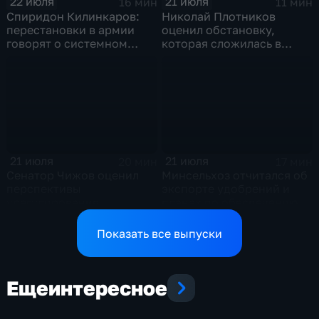
22 июля
21 июля
16 мин
11 мин
Спиридон Килинкаров:
Николай Плотников
перестановки в армии
оценил обстановку,
говорят о системном
которая сложилась в
политическом кризисе на
отношениях между США и
Украине
Ираном
21 июля
21 июля
20 мин
17 мин
Сенатор Чижов оценил
Минсельхоз отчитался об
перспективы
экспорте удобрений и
урегулирования
планах по обеспечению
конфликтов на Ближнем
аграриев топливом
Востоке и диалог с
Показать все выпуски
Европой
Еще
интересное