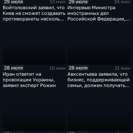
29 июля
29 июля
13 мин
34 мин
Войтоловский заявил, что
Интервью Министра
Киев не сможет создавать
иностранных дел
противоракеты несколько
Российской Федерации,
лет
лидера предвыборного
списка партии «Единая
Россия» С.В.Лаврова
генеральному директору
агентства ТАСС
А.О.Кондрашову
28 июля
28 июля
10 мин
21 мин
Иран ответит на
Авксентьева заявила, что
провокации Украины,
бизнес, поддерживающий
заявил эксперт Рожин
семьи, должен получать
преференции