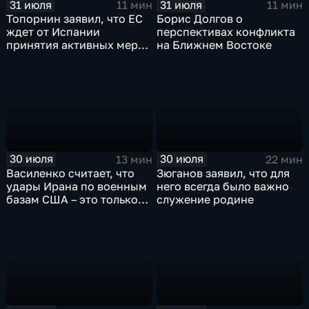
31 июля
31 июля
11 мин
11 мин
Топорнин заявил, что ЕС
Борис Долгов о
ждет от Испании
перспективах конфликта
принятия активных мер
на Ближнем Востоке
против мигрантов
30 июля
30 июля
13 мин
22 мин
Василенко считает, что
Зюганов заявил, что для
удары Ирана по военным
него всегда было важно
базам США – это только
служение родине
начало