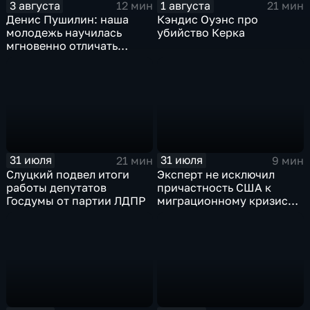
3 августа
1 августа
12 мин
21 мин
Денис Пушилин: наша
Кэндис Оуэнс про
молодежь научилась
убийство Керка
мгновенно отличать
правду от лжи
31 июля
31 июля
21 мин
9 мин
Слуцкий подвел итоги
Эксперт не исключил
работы депутатов
причастность США к
Госдумы от партии ЛДПР
миграционному кризису в
Испании