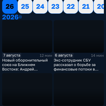
26
25
24
23
22
21
20
2026
2026
7 августа
6 августа
12 мин
14 мин
Новый оборонительный
Экс-сотрудник СБУ
союз на Ближнем
рассказал о борьбе за
Востоке: Андрей
финансовые потоки в
Бакланов комментирует
украинском политикуме
мотивы и риски
соглашения