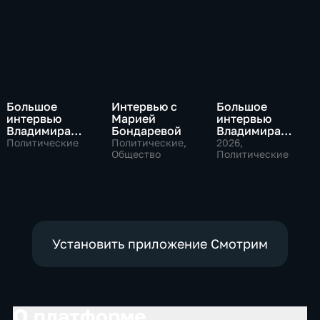
Большое
Интервью с
Большое
интервью
Марией
интервью
Владимира
Бондаревой
Владимира
Путина Сергею
Соловьева
Политические
Политические,
2026
,
Брилеву
Общество
Роджеру
Политические
Кеппелю
Установить приложение Смотрим
О платформе