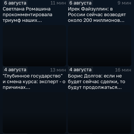
6 августа
6 августа
11 мин
9 мин
Светлана Ромашина
Ирек Файзуллин: в
прокомментировала
России сейчас возводят
триумф наших
около 200 миллионов
спортсменок
квадратных метров
жилья.
4 августа
4 августа
13 мин
16 мин
"Глубинное государство"
Борис Долгов: если не
и смена курса: эксперт - о
будет сейчас сделки, то
причинах
будут продолжаться
антироссийской
обмены ударами, однако,
риторики оппозиции
масштабного
наступления все-таки не
будет