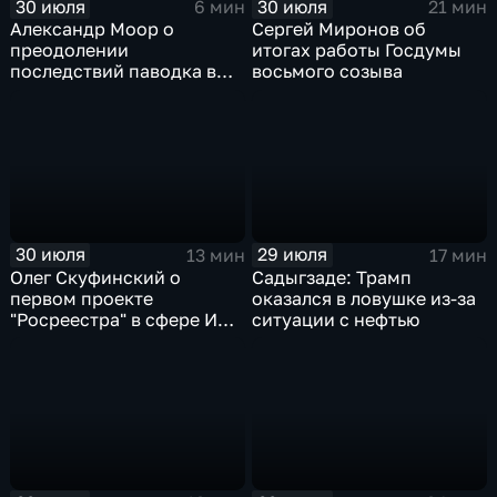
30 июля
30 июля
6 мин
21 мин
Александр Моор о
Сергей Миронов об
преодолении
итогах работы Госдумы
последствий паводка в
восьмого созыва
Тюменской области
30 июля
29 июля
13 мин
17 мин
Олег Скуфинский о
Садыгзаде: Трамп
первом проекте
оказался в ловушке из-за
"Росреестра" в сфере ИИ
ситуации с нефтью
электронном помощнике
"Ева"