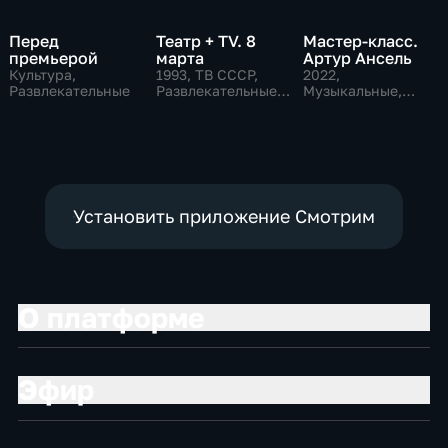
Перед
Театр + TV. 8
Мастер-класс.
премьерой
марта
Артур Ансель
Культура,
1993
, ТВ СССР,
2022
,
Развлекательные
Развлекательные,
Музыкальные,
общество
Образовательные,
развлекательные
Установить приложение Смотрим
О платформе
Эфир