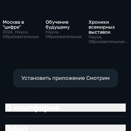
Москва в
Обучение
Хроники
"цифре"
будущему
всемирных
выставок
2024
, Наука,
Наука,
Образовательные
Образовательные
Наука,
Образовательные,
общество
Установить приложение Смотрим
О платформе
Эфир