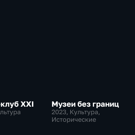
клуб ХХI
Музеи без границ
ультура
2023
, Культура,
Исторические