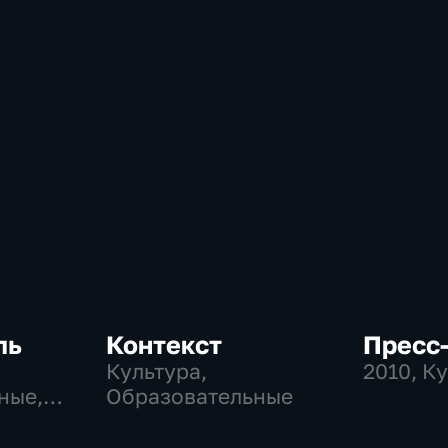
ль
Контекст
Пресс-
Культура,
2010
, К
ные,
Образовательные