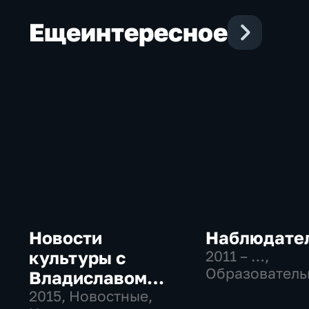
Еще
интересное
Новости
Наблюдате
культуры с
2011 – …
,
Образователь
Владиславом
Культура
Флярковским
2015
, Новостные,