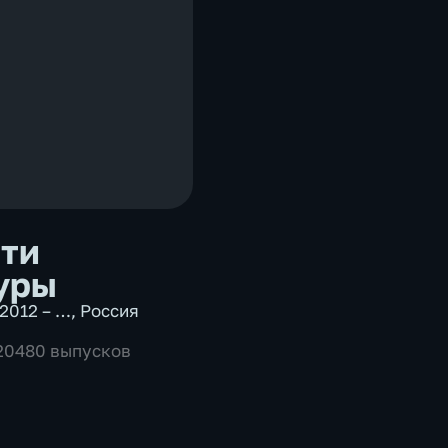
ти
уры
2012 – …
,
Россия
 20480 выпусков