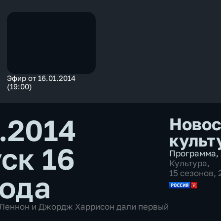
Эфир от 16.01.2014
(19:00)
.2014
Новос
культ
ск 16
Программа
,
Культура
,
15 сезонов,
года
 Леннон и Джордж Харрисон дали первый