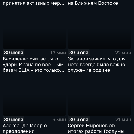
принятия активных мер
на Ближнем Востоке
против мигрантов
30 июля
30 июля
13 мин
22 мин
Василенко считает, что
Зюганов заявил, что для
удары Ирана по военным
него всегда было важно
базам США – это только
служение родине
начало
30 июля
30 июля
6 мин
21 мин
Александр Моор о
Сергей Миронов об
преодолении
итогах работы Госдумы