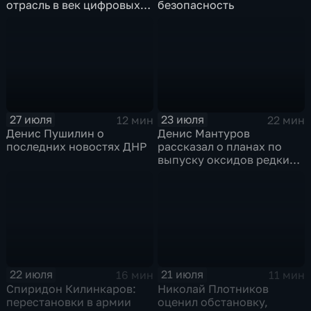
отрасль в век цифровых
безопасность
технологий
27 июля
23 июля
12 мин
22 мин
Денис Пушилин о
Денис Мантуров
последних новостях ДНР
рассказал о планах по
выпуску оксидов редких
металлов на
Соликамском магниевом
заводе к 2028 году
22 июля
21 июля
16 мин
11 мин
Спиридон Килинкаров:
Николай Плотников
перестановки в армии
оценил обстановку,