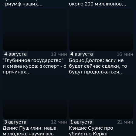
триумф наших
около 200 миллионов
спортсменок
квадратных метров
жилья.
4 августа
4 августа
13 мин
16 мин
"Глубинное государство"
Борис Долгов: если не
и смена курса: эксперт - о
будет сейчас сделки, то
причинах
будут продолжаться
антироссийской
обмены ударами, однако,
риторики оппозиции
масштабного
наступления все-таки не
будет
3 августа
1 августа
12 мин
21 мин
Денис Пушилин: наша
Кэндис Оуэнс про
молодежь научилась
убийство Керка