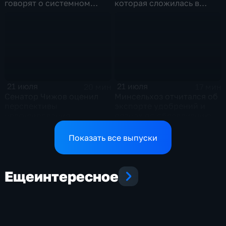
говорят о системном
которая сложилась в
политическом кризисе на
отношениях между США и
Украине
Ираном
21 июля
21 июля
20 мин
17 мин
Сенатор Чижов оценил
Минсельхоз отчитался об
перспективы
экспорте удобрений и
урегулирования
планах по обеспечению
конфликтов на Ближнем
аграриев топливом
Востоке и диалог с
Показать все выпуски
Европой
Еще
интересное