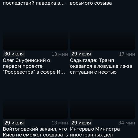
последствий паводка в
восьмого созыва
Тюменской области
30 июля
29 июля
13 мин
17 мин
Олег Скуфинский о
Садыгзаде: Трамп
первом проекте
оказался в ловушке из-за
"Росреестра" в сфере ИИ
ситуации с нефтью
электронном помощнике
"Ева"
29 июля
29 июля
13 мин
34 мин
Войтоловский заявил, что
Интервью Министра
Киев не сможет создавать
иностранных дел