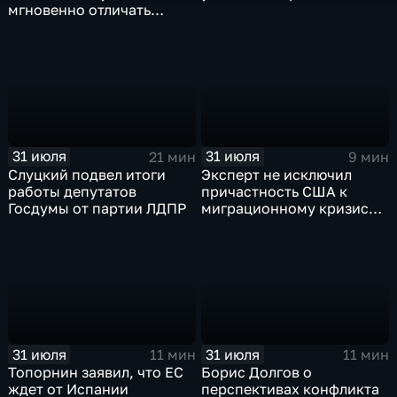
мгновенно отличать
правду от лжи
31 июля
31 июля
21 мин
9 мин
Слуцкий подвел итоги
Эксперт не исключил
работы депутатов
причастность США к
Госдумы от партии ЛДПР
миграционному кризису в
Испании
31 июля
31 июля
11 мин
11 мин
Топорнин заявил, что ЕС
Борис Долгов о
ждет от Испании
перспективах конфликта