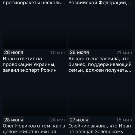
противоракеты несколько
Российской Федерации,
лет
лидера предвыборного
списка партии «Единая
Россия» С.В.Лаврова
генеральному директору
агентства ТАСС
А.О.Кондрашову
28 июля
28 июля
10 мин
21 мин
Иран ответит на
Авксентьева заявила, что
провокации Украины,
бизнес, поддерживающий
заявил эксперт Рожин
семьи, должен получать
преференции
28 июля
27 июля
24 мин
15 мин
Олег Новиков о том, как в
Олейник заявил, что Иран
целом живет книжная
не обещал Зеленскому