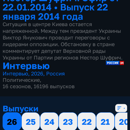
22.01.2014
•
Выпуск 22
января 2014 года
Ситуация в центре Киева остается
напряженной. Между тем президент Украины
Виктор Янукович проводит переговоры с
лидерами оппозиции. Обстановку в стране
комментирует депутат Верховной рады
Украины от Партии регионов Нестор Шуфрич.
Интервью
Интервью
,
2026
,
Россия
Политические
,
16 сезонов, 16196 выпусков
Выпуски
26
25
24
23
22
21
20