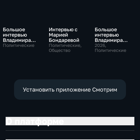
Большое
Интервью с
Большое
интервью
Марией
интервью
Владимира
Бондаревой
Владимира
Путина Сергею
Соловьева
Политические
Политические,
2026
,
Брилеву
Общество
Роджеру
Политические
Кеппелю
Установить приложение Смотрим
О платформе