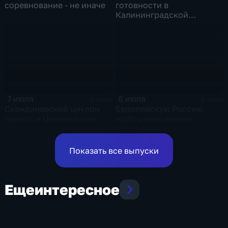
соревнование - не иначе
готовности в
Калининградской
области и угроза
экстремальных ливней в
Центральной России
7 июля
6 июля
4 мин
4 мин
Скандинавский циклон
Европейскую Россию
принес в Центральную
ждёт целая неделя
Россию пик похолодания
проливных дождей
и ливни
Показать все выпуски
Еще
интересное