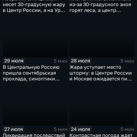
несет 30-градусную жару
из-за 30-градусного зноя
в Центр России, а на Урал
горят леса, а центр
— ливни
России ждет потепления
29 июля
28 июля
5 мин
5 мин
В Центральную Россию
Жара уступает место
пришла сентябрьская
шторму: в Центре России
прохлада, синоптики
и Москве ожидается пик
прогнозируют затяжные
ненастья
дожди
27 июля
24 июля
5 мин
5 мин
Ликвидация последствий
Контрастная погода ждет