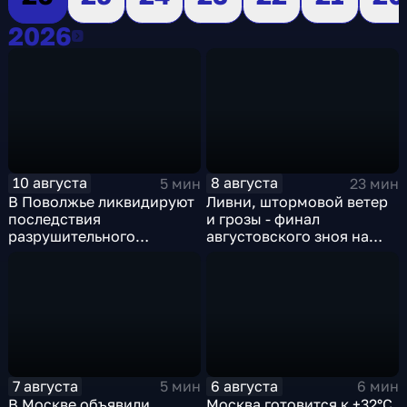
2026
2026
10 августа
8 августа
5 мин
23 мин
В Поволжье ликвидируют
Ливни, штормовой ветер
последствия
и грозы - финал
разрушительного
августовского зноя на
урагана, а к Москве
Русскй равнине
подбирается
сентябрьское
похолодание
7 августа
6 августа
5 мин
6 мин
В Москве объявили
Москва готовится к +32°C