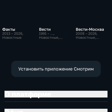
Факты
Вести
Вести-Москва
2013 – 2026
,
1991 – …
,
2008 – 2026
,
Новостные
Новостные,
Новостные,
Общественно-
Общественно-
политические,
политические,
социально-
социально-
экономические
экономические
Установить приложение Смотрим
О платформе