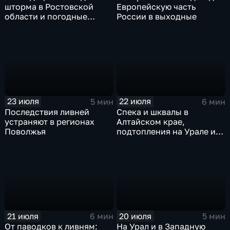
шторма в Ростовской
Европейскую часть
области и погодные
России в выходные
качели в Центральной
России
23 июля
22 июля
5 мин
6 мин
Последствия ливней
Спека и шквалы в
устраняют в регионах
Алтайском крае,
Поволжья
подтопления на Урале и
сентябрьская прохлада в
Петербурге
21 июля
20 июля
6 мин
5 мин
От паводков к ливням:
На Урал и в Западную