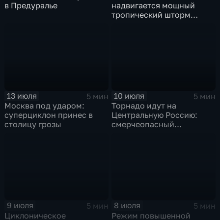
в Предуралье
надвигается мощный
тропический шторм
"Гави"
13 июля
10 июля
5 мин
5 мин
Москва под ударом:
Торнадо идут на
суперциклон принес в
Центральную Россию:
столицу грозы
смерчеопасный
холодный фронт ударит
по Москве и Туле
9 июля
8 июля
5 мин
5 мин
Циклоническое
Режим повышенной