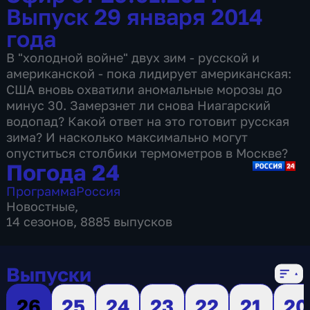
Выпуск 29 января 2014
года
В "холодной войне" двух зим - русской и
американской - пока лидирует американская:
США вновь охватили аномальные морозы до
минус 30. Замерзнет ли снова Ниагарский
водопад? Какой ответ на это готовит русская
зима? И насколько максимально могут
опуститься столбики термометров в Москве?
Погода 24
Программа
Россия
Новостные
,
14 сезонов, 8885 выпусков
Выпуски
26
25
24
23
22
21
20