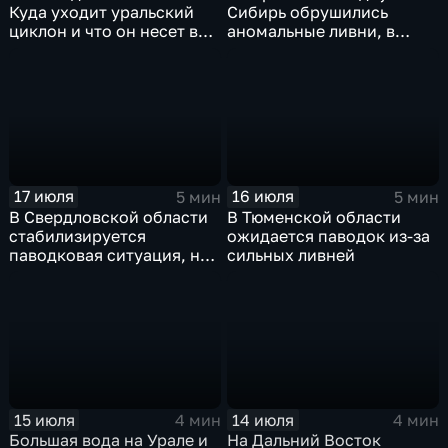
Куда уходит уральский
Сибирь обрушились
циклон и что он несет в
аномальные ливни, в
Москву
европейской части
России ожидается
потепление
17 июля
16 июля
5 мин
5 мин
В Свердловской области
В Тюменской области
стабилизируется
ожидается паводок из-за
паводковая ситуация, но
сильных ливней
синоптики вновь
прогнозируют ливни
15 июля
14 июля
4 мин
4 мин
Большая вода на Урале и
На Дальний Восток