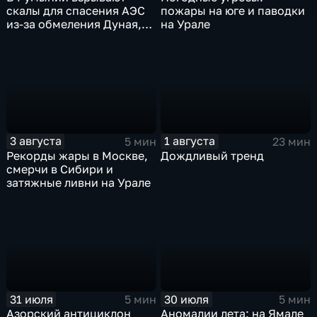
скалы для спасения АЭС
пожары на юге и паводки
из-за обмеления Дуная,
на Урале
пока к России подступает
аномальная жара
3 августа
1 августа
5 мин
23 мин
Рекорды жары в Москве,
Дождливый тренд
смерчи в Сибири и
затяжные ливни на Урале
31 июля
30 июля
5 мин
5 мин
Азорский антициклон
Аномалии лета: на Ямале