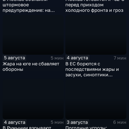
штормовое
перед приходом
предупреждение: на
холодного фронта и гроз
столицу надвигаются
грозы, ливни с градом и
шквалистый ветер
5 августа
4 августа
5 мин
7 мин
Жара на юге не сбавляет
В ЕС борются с
обороны
последствиями жары и
засухи, синоптики
предупреждают об
усилении зноя в России
4 августа
3 августа
5 мин
6 мин
В Румынии взрывают
Погодные угрозы: