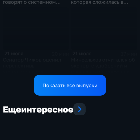
говорят о системном
которая сложилась в
политическом кризисе на
отношениях между США и
Украине
Ираном
21 июля
21 июля
20 мин
17 мин
Сенатор Чижов оценил
Минсельхоз отчитался об
перспективы
экспорте удобрений и
урегулирования
планах по обеспечению
конфликтов на Ближнем
аграриев топливом
Востоке и диалог с
Показать все выпуски
Европой
Еще
интересное