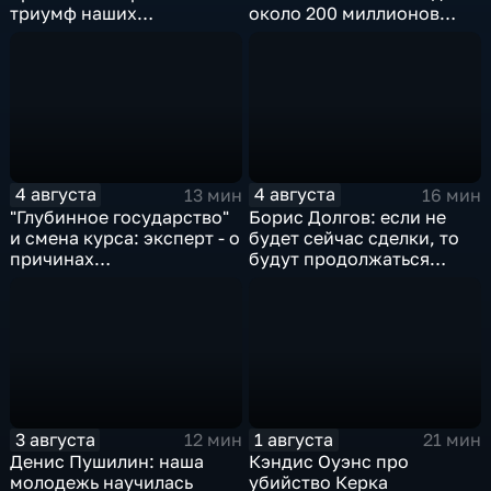
триумф наших
около 200 миллионов
спортсменок
квадратных метров
жилья.
4 августа
4 августа
13 мин
16 мин
"Глубинное государство"
Борис Долгов: если не
и смена курса: эксперт - о
будет сейчас сделки, то
причинах
будут продолжаться
антироссийской
обмены ударами, однако,
риторики оппозиции
масштабного
наступления все-таки не
будет
3 августа
1 августа
12 мин
21 мин
Денис Пушилин: наша
Кэндис Оуэнс про
молодежь научилась
убийство Керка