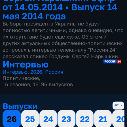
от 14.05.2014
•
Выпуск 14
мая 2014 года
Выборы президента Украины не будут
полностью легитимными, однако очевидно, что
их отсутствие будет еще хуже. Об этом и
других актуальных общественно-политических
вопросах в интервью телеканалу "Россия 24"
рассказал спикер Госдумы Сергей Нарышкин.
Интервью
Интервью
,
2026
,
Россия
Политические
,
16 сезонов, 16196 выпусков
Выпуски
26
25
24
23
22
21
20