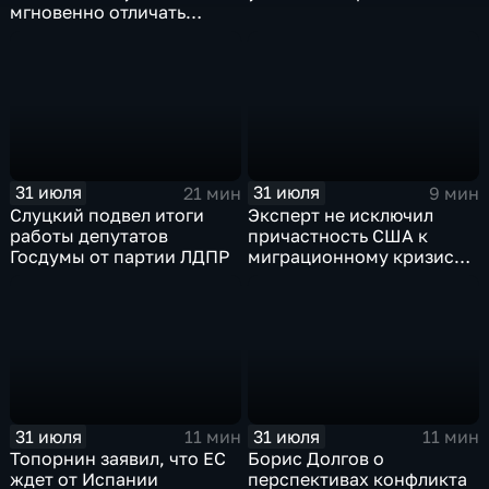
мгновенно отличать
правду от лжи
31 июля
31 июля
21 мин
9 мин
Слуцкий подвел итоги
Эксперт не исключил
работы депутатов
причастность США к
Госдумы от партии ЛДПР
миграционному кризису в
Испании
31 июля
31 июля
11 мин
11 мин
Топорнин заявил, что ЕС
Борис Долгов о
ждет от Испании
перспективах конфликта