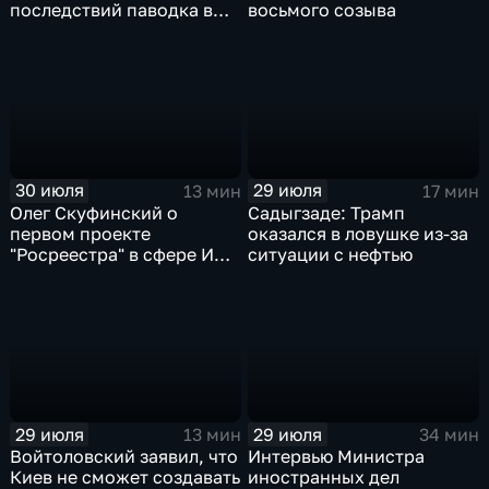
последствий паводка в
восьмого созыва
Тюменской области
30 июля
29 июля
13 мин
17 мин
Олег Скуфинский о
Садыгзаде: Трамп
первом проекте
оказался в ловушке из-за
"Росреестра" в сфере ИИ
ситуации с нефтью
электронном помощнике
"Ева"
29 июля
29 июля
13 мин
34 мин
Войтоловский заявил, что
Интервью Министра
Киев не сможет создавать
иностранных дел