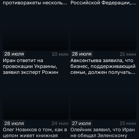
противоракеты несколько
Российской Федерации,
лет
лидера предвыборного
списка партии «Единая
Россия» С.В.Лаврова
генеральному директору
агентства ТАСС
А.О.Кондрашову
28 июля
28 июля
10 мин
21 мин
Иран ответит на
Авксентьева заявила, что
провокации Украины,
бизнес, поддерживающий
заявил эксперт Рожин
семьи, должен получать
преференции
28 июля
27 июля
24 мин
15 мин
Олег Новиков о том, как в
Олейник заявил, что Иран
целом живет книжная
не обещал Зеленскому