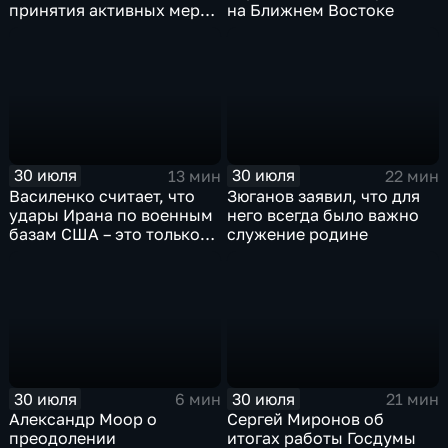
принятия активных мер
на Ближнем Востоке
против мигрантов
30 июля
30 июля
13 мин
22 мин
Василенко считает, что
Зюганов заявил, что для
удары Ирана по военным
него всегда было важно
базам США – это только
служение родине
начало
30 июля
30 июля
6 мин
21 мин
Александр Моор о
Сергей Миронов об
преодолении
итогах работы Госдумы