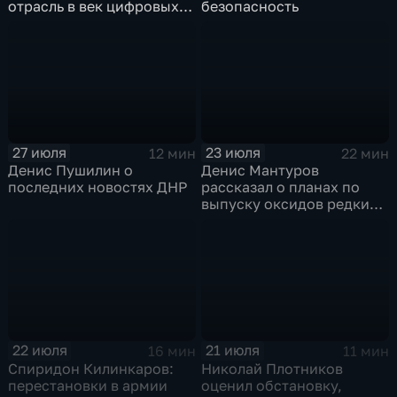
отрасль в век цифровых
безопасность
технологий
27 июля
23 июля
12 мин
22 мин
Денис Пушилин о
Денис Мантуров
последних новостях ДНР
рассказал о планах по
выпуску оксидов редких
металлов на
Соликамском магниевом
заводе к 2028 году
22 июля
21 июля
16 мин
11 мин
Спиридон Килинкаров:
Николай Плотников
перестановки в армии
оценил обстановку,