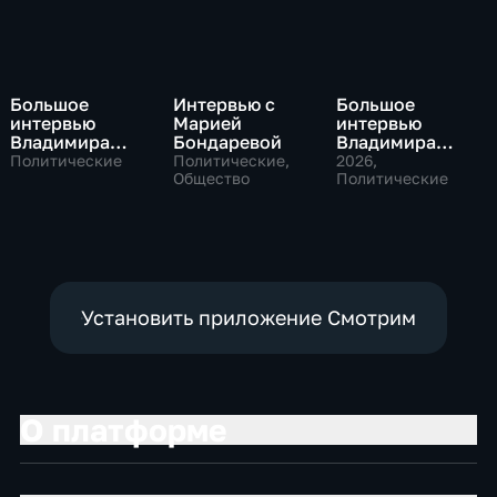
Большое
Интервью с
Большое
интервью
Марией
интервью
Владимира
Бондаревой
Владимира
Путина Сергею
Соловьева
Политические
Политические,
2026
,
Брилеву
Общество
Роджеру
Политические
Кеппелю
Установить приложение Смотрим
О платформе