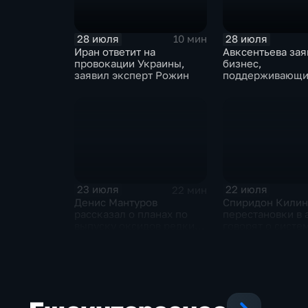
28 июля
28 июля
10 мин
Иран ответит на
Авксентьева зая
провокации Украины,
бизнес,
заявил эксперт Рожин
поддерживающи
должен получат
преференции
23 июля
22 июля
22 мин
Денис Мантуров
Спиридон Килин
рассказал о планах по
перестановки в 
выпуску оксидов редких
говорят о систе
металлов на
политическом к
Соликамском магниевом
Украине
заводе к 2028 году