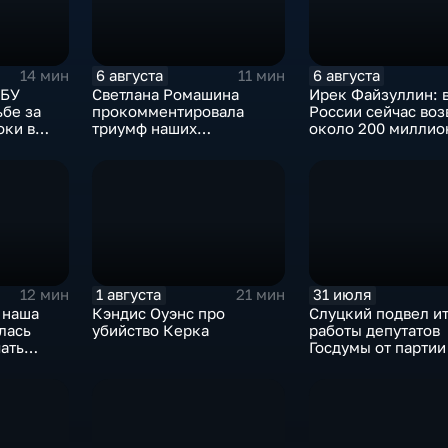
6 августа
6 августа
14 мин
11 мин
СБУ
Светлана Ромашина
Ирек Файзуллин: 
ьбе за
прокомментировала
России сейчас воз
оки в
триумф наших
около 200 миллио
итикуме
спортсменок
квадратных метро
жилья.
1 августа
31 июля
12 мин
21 мин
 наша
Кэндис Оуэнс про
Слуцкий подвел и
лась
убийство Керка
работы депутатов
ать
Госдумы от парти