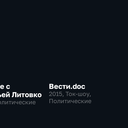
е с
Вести.doc
ьей Литовко
2015
, Ток-шоу,
Политические
олитические