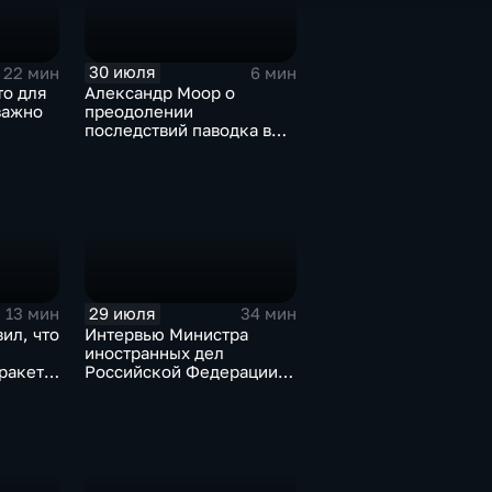
30 июля
22 мин
6 мин
то для
Александр Моор о
важно
преодолении
последствий паводка в
Тюменской области
29 июля
13 мин
34 мин
ил, что
Интервью Министра
иностранных дел
оракеты
Российской Федерации,
лидера предвыборного
списка партии «Единая
Россия» С.В.Лаврова
генеральному директору
агентства ТАСС
А.О.Кондрашову