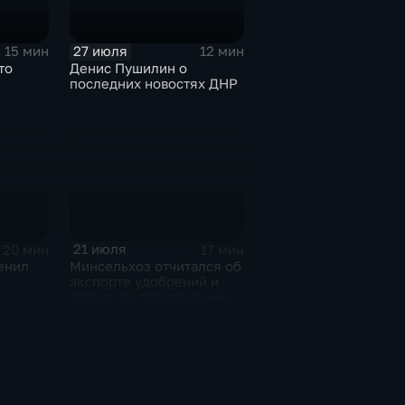
27 июля
15 мин
12 мин
то
Денис Пушилин о
последних новостях ДНР
21 июля
20 мин
17 мин
енил
Минсельхоз отчитался об
экспорте удобрений и
планах по обеспечению
ижнем
аграриев топливом
с