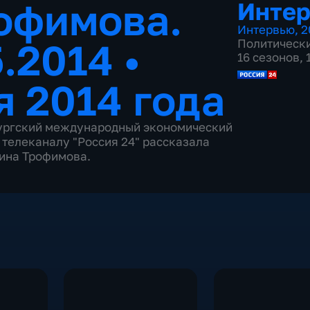
офимова.
Инте
Интервью
,
2
5.2014
•
Политическ
16 сезонов,
я 2014 года
бургский международный экономический
 телеканалу "Россия 24" рассказала
рина Трофимова.