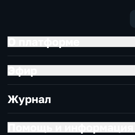
О платформе
Эфир
Журнал
Помощь и информация