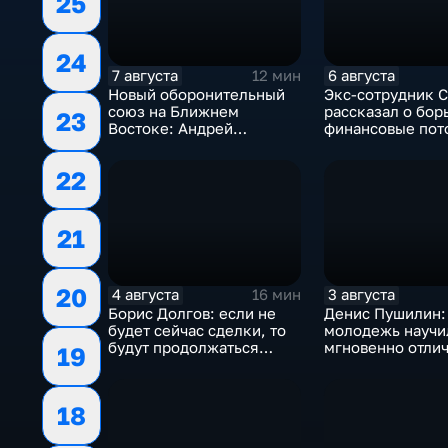
25
24
7 августа
6 августа
12 мин
Новый оборонительный
Экс-сотрудник 
союз на Ближнем
рассказал о бор
23
Востоке: Андрей
финансовые пот
Бакланов комментирует
украинском пол
мотивы и риски
22
соглашения
21
20
4 августа
3 августа
16 мин
Борис Долгов: если не
Денис Пушилин:
будет сейчас сделки, то
молодежь научи
будут продолжаться
мгновенно отлич
19
обмены ударами, однако,
правду от лжи
масштабного
наступления все-таки не
18
будет