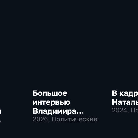
Большое
В кадр
интервью
Натал
й
Владимира
2024
, П
,
Соловьева
2026
, Политические
Роджеру Кеппелю