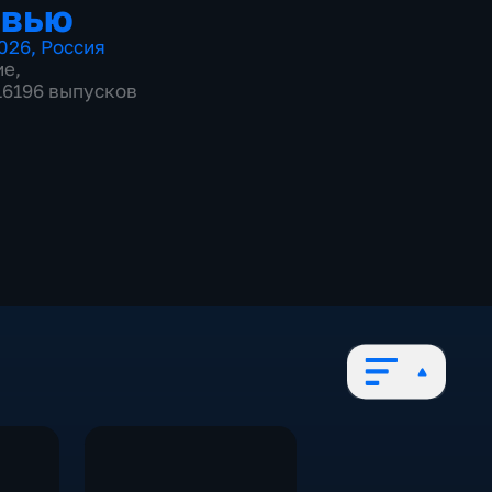
рвью
026
,
Россия
ие
,
 16196 выпусков