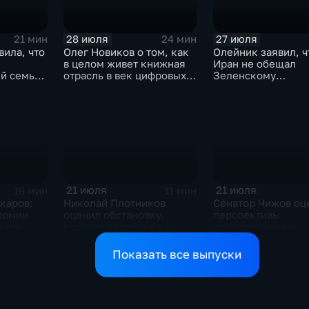
28 июля
27 июля
21 мин
24 мин
вила, что
Олег Новиков о том, как
Олейник заявил, ч
в целом живет книжная
Иран не обещал
й семьи,
отрасль в век цифровых
Зеленскому
ь
технологий
безопасность
21 июля
21 июля
16 мин
11 мин
каров:
Николай Плотников
Сенатор Чижов оц
армии
оценил обстановку,
перспективы
мном
которая сложилась в
урегулирования
ризисе на
отношениях между США
конфликтов на Бл
и Ираном
Востоке и диалог 
Показать все выпуски
Европой