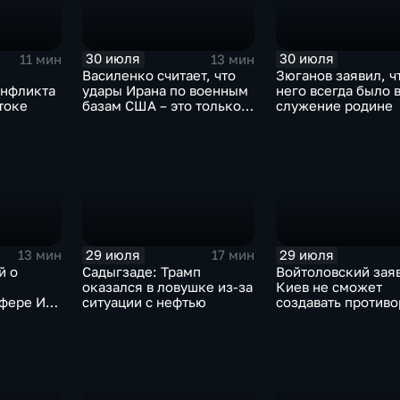
30 июля
30 июля
11 мин
13 мин
Василенко считает, что
Зюганов заявил, ч
онфликта
удары Ирана по военным
него всегда было 
токе
базам США – это только
служение родине
начало
29 июля
29 июля
13 мин
17 мин
й о
Садыгзаде: Трамп
Войтоловский заяв
оказался в ловушке из-за
Киев не сможет
сфере ИИ
ситуации с нефтью
создавать против
омощнике
несколько лет