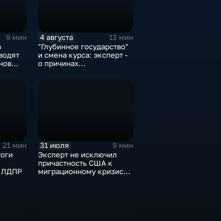
4 августа
9 мин
13 мин
в
"Глубинное государство"
водят
и смена курса: эксперт -
нов
о причинах
в
антироссийской
риторики оппозиции
31 июля
21 мин
9 мин
тоги
Эксперт не исключил
причастность США к
и ЛДПР
миграционному кризису в
Испании