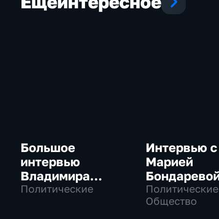
Еще
интересное
Большое
Интервью с
интервью
Марией
Владимира
Бондарево
Путина Сергею
Политические
Политические
Общество
Брилеву