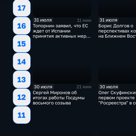
17
31 июля
31 июля
11 мин
16
Топорнин заявил, что ЕС
Борис Долгов о
ждет от Испании
перспективах к
принятия активных мер
на Ближнем Вос
против мигрантов
15
14
13
30 июля
30 июля
21 мин
Сергей Миронов об
Олег Скуфински
12
итогах работы Госдумы
первом проекте
восьмого созыва
"Росреестра" в 
электронном п
11
"Ева"