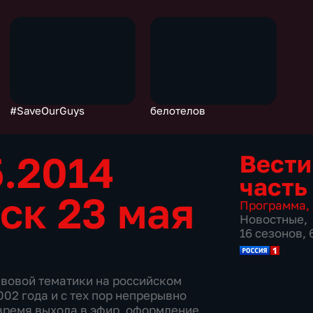
#SaveOurGuys
белотелов
5.2014
Вести
часть
ск 23 мая
Программа
,
Новостные
,
16 сезонов,
авовой тематики на российском
02 года и с тех пор непрерывно
время выхода в эфир, оформление