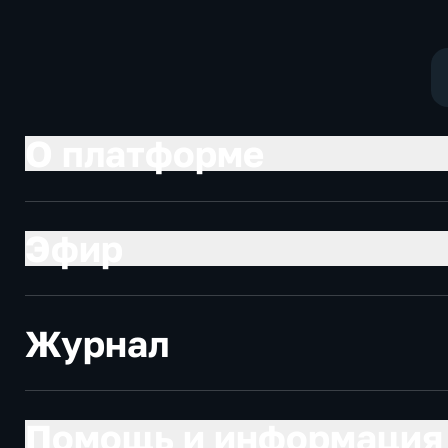
социально-
экономические
О платформе
Эфир
Журнал
Помощь и информация