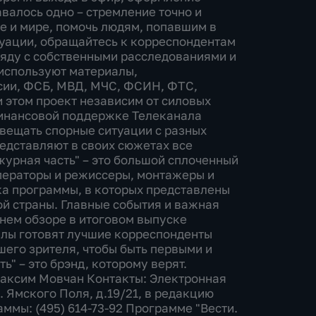
валось одно – стремление точно и
е и мире, помочь людям, попавшим в
туации, обращайтесь к корреспондентам
ряду с собственными расследованиями и
 используют материалы,
сии, ФСБ, МВД, МЧС, ФСИН, ФТС,
 этом проект независим от силовых
финансовой поддержке Телеканала
свещать спорные ситуации с разных
едставляют в своих сюжетах все
журная часть" – это большой сплоченный
ператоры и режиссеры, монтажеры и
ка программы, в которых представлены
ой страны. Главные события и важная
нем обзоре в итоговом выпуске
алы готовят лучшие корреспонденты
шего зрителя, чтобы быть первыми и
" – это брэнд, которому верят.
Максим Мовчан Контакты: Электронная
. Ямского Поля, д.19/21, в редакцию
ммы: (495) 614-73-92 Программе "Вести.