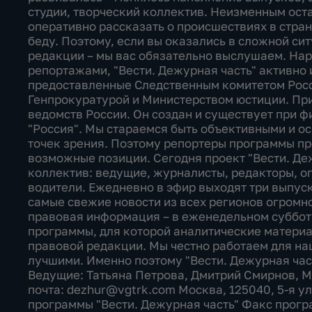
студии, творческий коллектив. Неизменным оста
оперативно рассказать о происшествиях в стран
беду. Поэтому, если вы оказались в сложной си
редакции – мы вас обязательно выслушаем. На
репортажами, "Вести. Дежурная часть" активно
предоставленные Следственным комитетом Рос
Генпрокуратурой и Министерством юстиции. При
ведомств России. Он создан и существует при 
"Россия". Мы стараемся быть объективными и о
точек зрения. Поэтому репортеры программы пр
возможные позиции. Сегодня проект "Вести. Де
коллектив: ведущие, журналисты, редакторы, о
водители. Ежедневно в эфир выходят три выпус
самые свежие новости из всех регионов огромн
правовая информация – в еженедельном суббот
программы, для которой аналитические матери
правовой редакции. Мы честно работаем для на
лучшими. Именно поэтому "Вести. Дежурная часть
Ведущие: Татьяна Петрова, Дмитрий Смирнов, 
почта: dezhur@vgtrk.com Москва, 125040, 5-я ул
программы "Вести. Дежурная часть" Факс програ