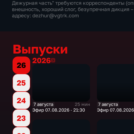
Дежурная часть" требуются корреспонденты (оп
внешность, хороший слог, безупречная дикция –
адресу: dezhur@vgtrk.com
Выпуски
2026
2026
26
25
24
7 августа
7 августа
25 мин
Эфир 07.08.2026 · 21:30
Эфир 07.08.2026 
23