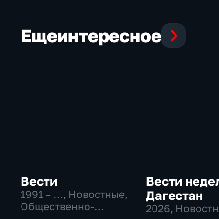
Еще
интересное
Вести
Вести неде
1991 – …
, Новостные,
Дагестан
Общественно-
2026
, Новост
политические,